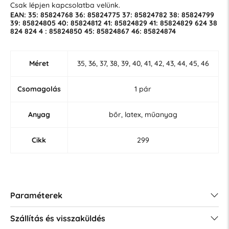
Csak lépjen kapcsolatba velünk.
EAN: 35: 85824768 36: 85824775 37: 85824782 38: 85824799
39: 85824805 40: 85824812 41: 85824829 41: 85824829 624 38
824 824 4 : 85824850 45: 85824867 46: 85824874
Méret
35, 36, 37, 38, 39, 40, 41, 42, 43, 44, 45, 46
Csomagolás
1 pár
Anyag
bőr, latex, műanyag
Cikk
299
Paraméterek
Szállítás és visszaküldés