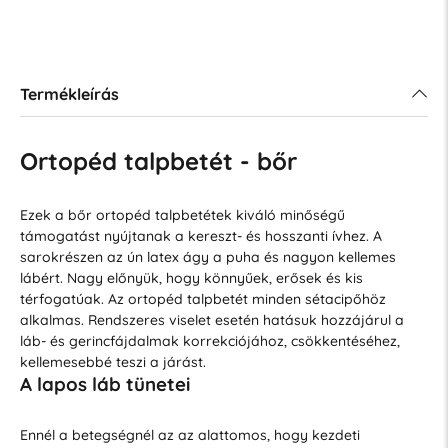
Termékleírás
Ortopéd talpbetét - bőr
Ezek a bőr ortopéd talpbetétek kiváló minőségű
támogatást nyújtanak a kereszt- és hosszanti ívhez. A
sarokrészen az ún latex ágy a puha és nagyon kellemes
lábért. Nagy előnyük, hogy könnyűek, erősek és kis
térfogatúak. Az ortopéd talpbetét minden sétacipőhöz
alkalmas. Rendszeres viselet esetén hatásuk hozzájárul a
láb- és gerincfájdalmak korrekciójához, csökkentéséhez,
kellemesebbé teszi a járást.
A lapos láb tünetei
Ennél a betegségnél az az alattomos, hogy kezdeti