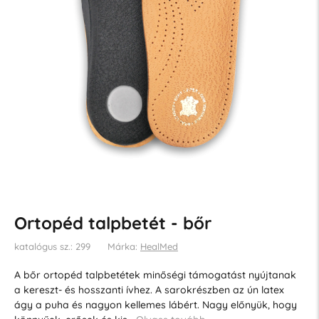
Ortopéd talpbetét - bőr
katalógus sz.: 299
Márka:
HealMed
A bőr ortopéd talpbetétek minőségi támogatást nyújtanak
a kereszt- és hosszanti ívhez. A sarokrészben az ún latex
ágy a puha és nagyon kellemes lábért. Nagy előnyük, hogy