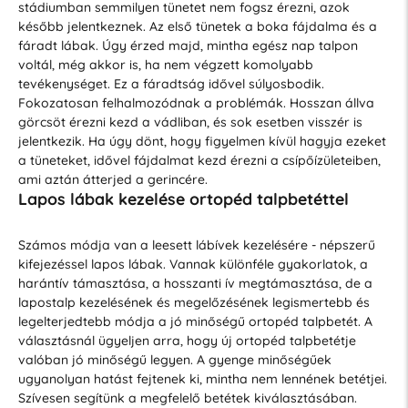
stádiumban semmilyen tünetet nem fogsz érezni, azok
később jelentkeznek. Az első tünetek a boka fájdalma és a
fáradt lábak. Úgy érzed majd, mintha egész nap talpon
voltál, még akkor is, ha nem végzett komolyabb
tevékenységet. Ez a fáradtság idővel súlyosbodik.
Fokozatosan felhalmozódnak a problémák. Hosszan állva
görcsöt érezni kezd a vádliban, és sok esetben visszér is
jelentkezik. Ha úgy dönt, hogy figyelmen kívül hagyja ezeket
a tüneteket, idővel fájdalmat kezd érezni a csípőízületeiben,
ami aztán átterjed a gerincére.
Lapos lábak kezelése ortopéd talpbetéttel
Számos módja van a leesett lábívek kezelésére - népszerű
kifejezéssel lapos lábak. Vannak különféle gyakorlatok, a
harántív támasztása, a hosszanti ív megtámasztása, de a
lapostalp kezelésének és megelőzésének legismertebb és
legelterjedtebb módja a jó minőségű ortopéd talpbetét. A
választásnál ügyeljen arra, hogy új ortopéd talpbetétje
valóban jó minőségű legyen. A gyenge minőségűek
ugyanolyan hatást fejtenek ki, mintha nem lennének betétjei.
Szívesen segítünk a megfelelő betétek kiválasztásában.