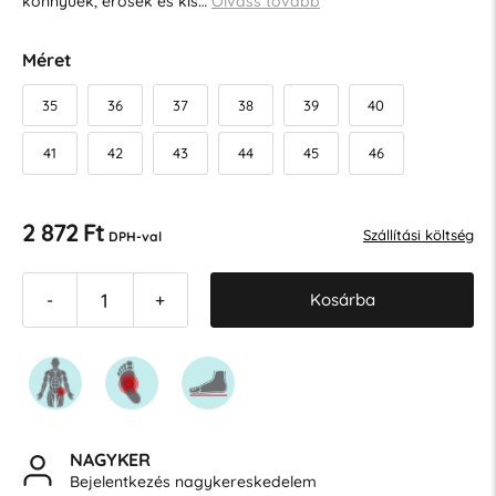
könnyűek, erősek és kis…
Olvass tovább
Méret
35
36
37
38
39
40
41
42
43
44
45
46
2 872 Ft
Szállítási költség
DPH-val
Kosárba
-
+
NAGYKER
Bejelentkezés nagykereskedelem