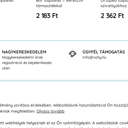
lpbetét
Bőr talpbetét T keresztív
Ortopéd talpb
támasztékkal
szivattyúkhoz
2 183 Ft
2 362 Ft
NAGYKERESKEDELEM
ÜGYFÉL TÁMOGATÁS
Nagykereskedelmi árak
info@vohy.hu
regisztráció és bejelentkezés
után
sárlásról
Rólunk
i élmény javítása érdekében. Weboldalunk használatával Ön hozzájá
unknak megfelelően.
Olvass tovább
áció / Áru visszaküldése
Kapcsolatok
ás és fizetés
Társaságról
esett webhelyek helyeznek el az Ön számítógépén. A weboldalak cook