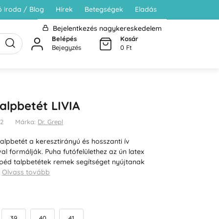
 iroda / Blog
Hírek
Betegségek
Eladás
Bejelentkezés nagykereskedelem
Belépés
Kosár
Bejegyzés
0 Ft
alpbetét LIVIA
22
Márka:
Dr. Grepl
alpbetét a keresztirányú és hosszanti ív
 formálják. Puha futófelülethez az ún latex
opéd talpbetétek remek segítséget nyújtanak
…
Olvass tovább
39
40
41