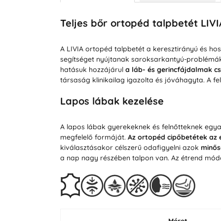
Teljes bőr ortopéd talpbetét LIVI
A LIVIA ortopéd talpbetét a keresztirányú és ho
segítséget nyújtanak saroksarkantyú-problémá
hatásuk hozzájárul
a láb- és gerincfájdalmak c
társaság klinikailag igazolta és jóváhagyta. A f
Lapos lábak kezelése
A lapos lábak gyerekeknek és felnőtteknek egyará
megfelelő formáját.
Az ortopéd cipőbetétek az e
kiválasztásakor célszerű odafigyelni azok
minős
a nap nagy részében talpon van. Az étrend módos
Méret