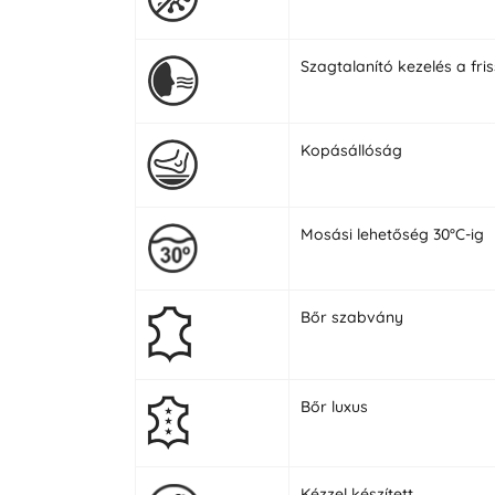
Szagtalanító kezelés a fri
Kopásállóság
Mosási lehetőség 30°C-ig
Bőr szabvány
Bőr luxus
Kézzel készített