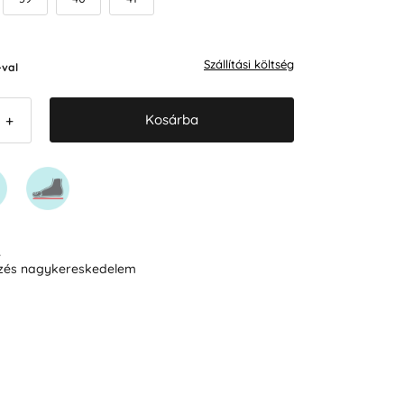
Szállítási költség
val
Kosárba
+
R
ezés nagykereskedelem