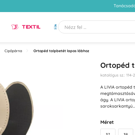
Tanácsadó
TEXTIL
HIGIÉNIA
Cipőpárna
Ortopéd talpbetét lapos lábhoz
Ortopéd t
katalógus sz.: 114-
A LIVIA ortopéd t
megtámasztásával
ágy. A LIVIA ort
saroksarkantyú
Méret
37
38