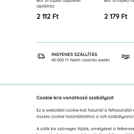
o betétek
Bőr ortopéd talpbetét
Bőr ortopéd ta
cipőkhöz
2 112 Ft
2 179 Ft
 VÁSÁRLÁS
INGYENES SZÁLLÍTÁS
osan
40.000 Ft feletti vásárlás esetén
Cookie-kra vonatkozó szabályzat
Vevőszolgálat
A vá
Ez a weboldal cookie-kat használ a felhasználó
összes cookie használatához a süti szabályzat
Hétköznap 8:00-tól 16:00-ig
Reklam
info@vohy.hu
Szállít
A sütik kis szöveges fájlok, amelyeket a felker