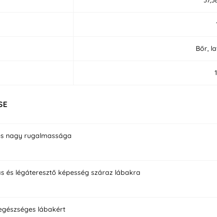
Bőr, l
SE
és nagy rugalmassága
s és légáteresztő képesség száraz lábakra
egészséges lábakért