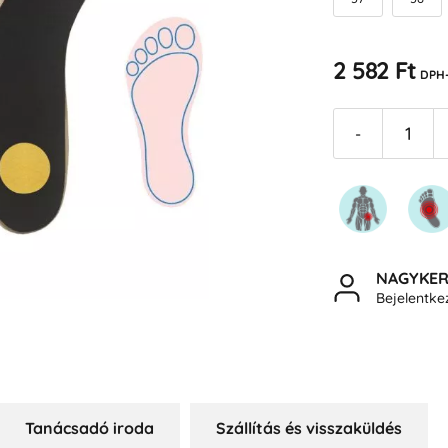
2 582 Ft
DPH-
-
NAGYKE
Bejelentk
Tanácsadó iroda
Szállítás és visszaküldés