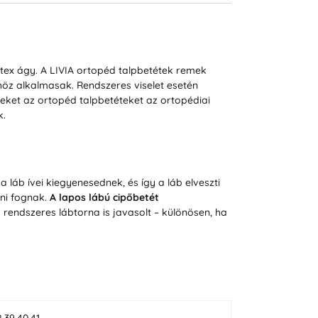
atex ágy. A LIVIA ortopéd talpbetétek remek
öz alkalmasak. Rendszeres viselet esetén
eket az ortopéd talpbetéteket az ortopédiai
k.
láb ívei kiegyenesednek, és így a láb elveszti
ni fognak.
A lapos lábú cipőbetét
 rendszeres lábtorna is javasolt – különösen, ha
8,39,40,41