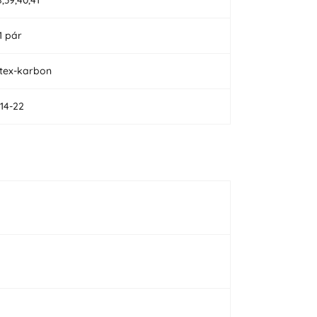
1 pár
atex-karbon
114-22