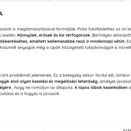
A
sszanti ív megtámasztásával formálják. Puha futófelülethez az ún l
k esetén.
Könnyűek, erősek és kis térfogatúak.
Bármilyen sétacipőh
sökkentéséhez, emellett kellemesebbé teszi a mindennapi sétát.
Ez
elhasznált anyagok még a cipők hőszigetelő tulajdonságait is növeli
nt problémát jelentenek. Ez a betegség akkor fordul elő, amikor a 
gyik első olyan kezelési és megelőzési lehetőség,
amelyet javasol
égére
, hogy ne romoljon az állapota.
A lapos lábak kezelésében
a
ítása és a fogyás is javasolt.
37,3