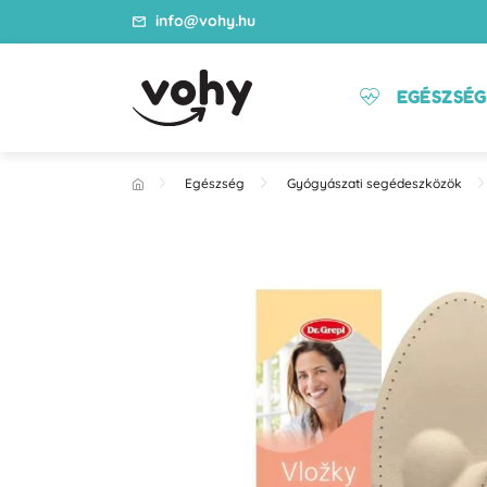
info@vohy.hu
EGÉSZSÉG
Egészség
Gyógyászati segédeszközök