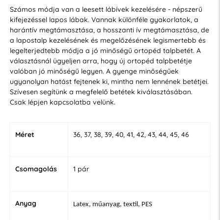
Számos módja van a leesett lábívek kezelésére - népszerű
kifejezéssel lapos lábak. Vannak különféle gyakorlatok, a
harántív megtámasztása, a hosszanti ív megtámasztása, de
a lapostalp kezelésének és megelőzésének legismertebb és
legelterjedtebb módja a jó minőségű ortopéd talpbetét. A
választásnál ügyeljen arra, hogy új ortopéd talpbetétje
valóban jó minőségű legyen. A gyenge minőségűek
ugyanolyan hatást fejtenek ki, mintha nem lennének betétjei.
Szívesen segítünk a megfelelő betétek kiválasztásában.
Csak lépjen kapcsolatba velünk.
Méret
36, 37, 38, 39, 40, 41, 42, 43, 44, 45, 46
Csomagolás
1 pár
Anyag
Latex, műanyag, textil, PES