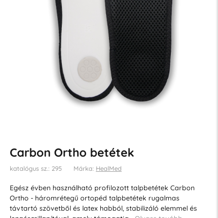
Carbon Ortho betétek
katalógus sz.: 295
Márka:
HealMed
Egész évben használható profilozott talpbetétek Carbon
Ortho - háromrétegű ortopéd talpbetétek rugalmas
távtartó szövetből és latex habból, stabilizáló elemmel és