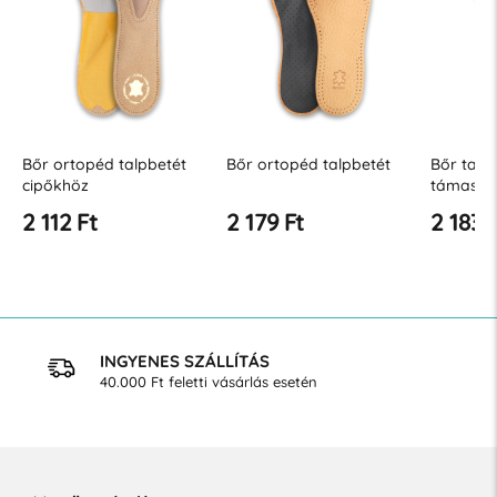
k
Bőr ortopéd talpbetét
Bőr ortopéd talpbetét
Bőr talpb
cipőkhöz
támaszt
2 112 Ft
2 179 Ft
2 183 
INGYENES SZÁLLÍTÁS
40.000 Ft feletti vásárlás esetén