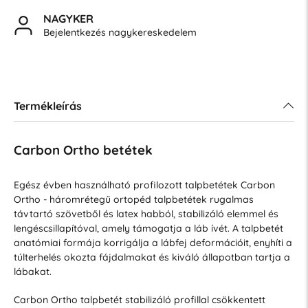
NAGYKER
Bejelentkezés nagykereskedelem
Termékleírás
Carbon Ortho betétek
Egész évben használható profilozott talpbetétek Carbon
Ortho - háromrétegű ortopéd talpbetétek rugalmas
távtartó szövetből és latex habból, stabilizáló elemmel és
lengéscsillapítóval, amely támogatja a láb ívét. A talpbetét
anatómiai formája korrigálja a lábfej deformációit, enyhíti a
túlterhelés okozta fájdalmakat és kiváló állapotban tartja a
lábakat.
Carbon Ortho talpbetét stabilizáló profillal csökkentett