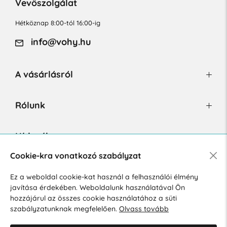
Vevőszolgálat
Hétköznap 8:00-tól 16:00-ig
info@vohy.hu
A vásárlásról
Rólunk
Hírlevél
Cookie-kra vonatkozó szabályzat
Ez a weboldal cookie-kat használ a felhasználói élmény
Hozzájárulok a személyes adatok marketing célú kezeléséhez.
javítása érdekében. Weboldalunk használatával Ön
Személyes adatok védelmére vonatkozó szabályzat
.
hozzájárul az összes cookie használatához a süti
szabályzatunknak megfelelően.
Olvass tovább