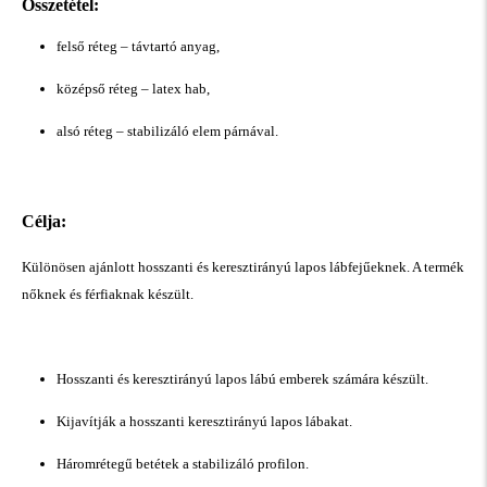
Összetétel:
felső réteg – távtartó anyag,
középső réteg – latex hab,
alsó réteg – stabilizáló elem párnával.
Célja:
Különösen ajánlott hosszanti és keresztirányú lapos lábfejűeknek. A termék
nőknek és férfiaknak készült.
Hosszanti és keresztirányú lapos lábú emberek számára készült.
Kijavítják a hosszanti keresztirányú lapos lábakat.
Háromrétegű betétek a stabilizáló profilon.