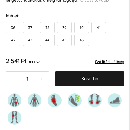
lengéscsillapítóval, amely támogatja…
Olvass tovább
Méret
36
37
38
39
40
41
42
43
44
45
46
2 541 Ft
Szállítási költség
DPH-val
Kosárba
-
+