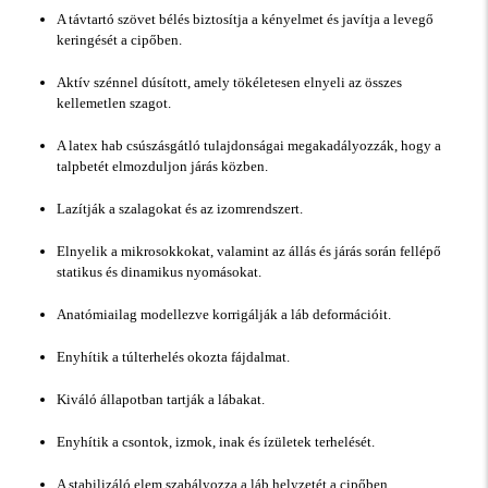
A távtartó szövet bélés biztosítja a kényelmet és javítja a levegő
keringését a cipőben.
Aktív szénnel dúsított, amely tökéletesen elnyeli az összes
kellemetlen szagot.
A latex hab csúszásgátló tulajdonságai megakadályozzák, hogy a
talpbetét elmozduljon járás közben.
Lazítják a szalagokat és az izomrendszert.
Elnyelik a mikrosokkokat, valamint az állás és járás során fellépő
statikus és dinamikus nyomásokat.
Anatómiailag modellezve korrigálják a láb deformációit.
Enyhítik a túlterhelés okozta fájdalmat.
Kiváló állapotban tartják a lábakat.
Enyhítik a csontok, izmok, inak és ízületek terhelését.
A stabilizáló elem szabályozza a láb helyzetét a cipőben,