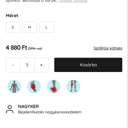
ajánlott. Biztosítja a sarok…
Olvass tovább
Méret
S
M
L
4 880 Ft
Szállítási költség
DPH-val
Kosárba
-
+
NAGYKER
Bejelentkezés nagykereskedelem