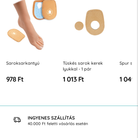
Saroksarkantyú
Tüskés sarok kerek
Spur sar
lyukkal - 1 pár
978 Ft
1 013 Ft
1 049 
INGYENES SZÁLLÍTÁS
40.000 Ft feletti vásárlás esetén