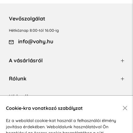
Vevőszolgálat
Hétköznap 8:00-tól 16:00-ig
info@vohy.hu
A vásárlásról
Rólunk
Hírlevél
Cookie-kra vonatkozó szabályzat
Ez a weboldal cookie-kat használ a felhasználói élmény
Hozzájárulok a személyes adatok marketing célú kezeléséhez.
javítása érdekében. Weboldalunk használatával Ön
Személyes adatok védelmére vonatkozó szabályzat
.
hozzájárul az összes cookie használatához a süti