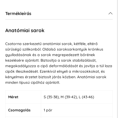
Termékleírás
Anatómiai sarok
Csatorna szerkezetű anatómiai sarok, kétféle, eltérő
sűrűségű szilikonból. Oldalsó saroksarkantyúk krónikus
gyulladásának és a sarok megrepedezett bőrének
kezelésére ajánlott. Biztosítja a sarok stabilizálását,
megakadályozza a cipő deformálódását és javítja a túl laza
cipők illeszkedését. Ezenkívül elnyeli a mikrosokkokat, és
kényelmes érzetet biztosít járás közben. Anatómiai sarok
minden típusú cipőhöz ajánlott.
Méret
S (35-38), M (39-42), L (43-46)
Csomagolás
1 pár