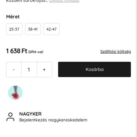
közbeni sarokfájás…
Olvass tovább
Méret
25-37
38-41
42-47
1 638 Ft
Szállítási költség
DPH-val
Kosárba
-
+
NAGYKER
Bejelentkezés nagykereskedelem