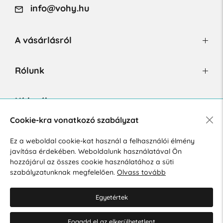
info@vohy.hu
A vásárlásról
Rólunk
Hírlevél
Cookie-kra vonatkozó szabályzat
Ez a weboldal cookie-kat használ a felhasználói élmény
Hozzájárulok a személyes adatok marketing célú kezeléséhez.
javítása érdekében. Weboldalunk használatával Ön
Személyes adatok védelmére vonatkozó szabályzat
.
hozzájárul az összes cookie használatához a süti
szabályzatunknak megfelelően.
Olvass tovább
Egyetértek
Fogadd el az elkerülhetetlent