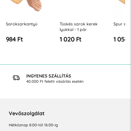
Saroksarkantyú
Tüskés sarok kerek
Spur sar
lyukkal - 1 pár
984 Ft
1 020 Ft
1 056 
INGYENES SZÁLLÍTÁS
40.000 Ft feletti vásárlás esetén
Vevőszolgálat
Hétköznap 8:00-tól 16:00-ig