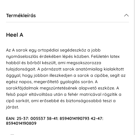
Termékleírás
Heel A
Az A sarok egy ortopédiai segédeszköz a jobb
nyomáseloszlás érdekében lépés közben. Felületén latex
habból és bőrből készült, ami megsokszorozza
tulajdonságait. A párnázott sarok anatómiailag kialakított
ággyal, hogy jobban illeszkedjen a sarok a cipőbe, segít az
egész napos, megerőltető gyaloglás során. A
sarokfájdalmak megszüntetésének alapvető eszköze. A
felső papír eltávolítása után a fehér matricával rögzítik a
cipő sarkát, ami erősebbé és biztonságosabbá teszi a
járást.
EAN: 25-37: 005537 38-41: 8594014190793 42-47:
8594014190809