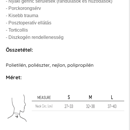
- Nyaki gerinc sérülések (rándulások és húzódások)
- Porckorongsérv
- Kisebb trauma
- Posztoperatív ellátás
- Torticollis
- Diszkogén rendellenesség
Összetétel:
Polietilén, poliészter, nejlon, polipropilén
Méret: