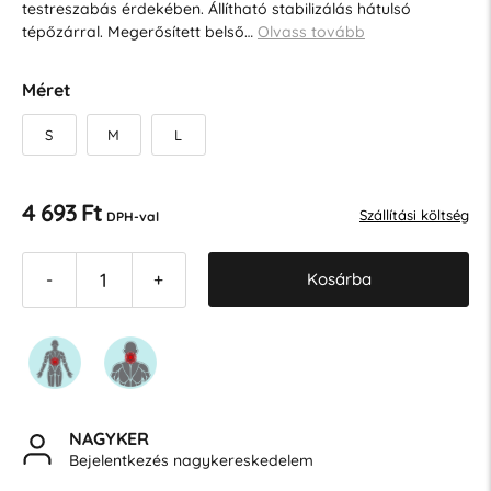
testreszabás érdekében. Állítható stabilizálás hátulsó
tépőzárral. Megerősített belső…
Olvass tovább
Méret
S
M
L
4 693 Ft
Szállítási költség
DPH-val
Kosárba
-
+
NAGYKER
Bejelentkezés nagykereskedelem