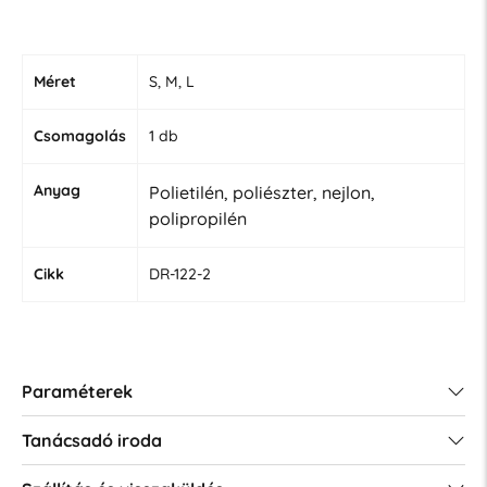
Méret
S, M, L
Csomagolás
1 db
Anyag
Polietilén, poliészter, nejlon,
polipropilén
Cikk
DR-122-2
Paraméterek
Tanácsadó iroda