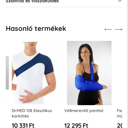
Szállítás és visszaküldés
Hasonló termékek
Dr.MED 128 Elasztikus
Vállmerevítő pánttal
Fix nyak
karkötés
műanyagb
10 331 Ft
12 295 Ft
20 442