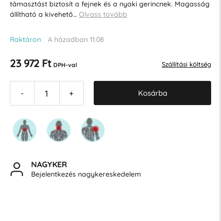
támasztást biztosít a fejnek és a nyaki gerincnek. Magasság
állítható a kivehető…
Olvass tovább
Raktáron
A házadban 11.08
23 972 Ft
Szállítási költség
DPH-val
Kosárba
-
+
NAGYKER
Bejelentkezés nagykereskedelem