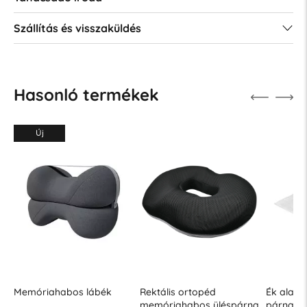
Szállítás és visszaküldés
Hasonló termékek
Új
Memóriahabos lábék
Rektális ortopéd
Ék alakú,
memóriahabos üléspárna
párna g