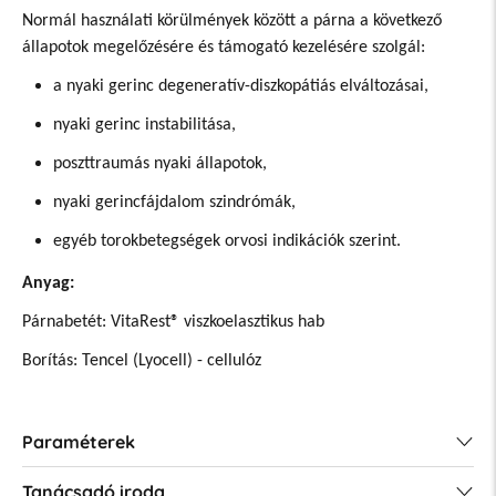
Normál használati körülmények között a párna a következő
állapotok megelőzésére és támogató kezelésére szolgál:
a nyaki gerinc degeneratív-diszkopátiás elváltozásai,
nyaki gerinc instabilitása,
poszttraumás nyaki állapotok,
nyaki gerincfájdalom szindrómák,
egyéb torokbetegségek orvosi indikációk szerint.
Anyag:
Párnabetét: VitaRest® viszkoelasztikus hab
Borítás: Tencel (Lyocell) - cellulóz
Paraméterek
Tanácsadó iroda