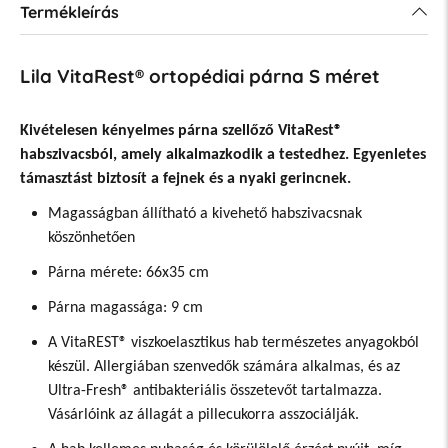
Termékleírás
Lila VitaRest® ortopédiai párna S méret
Kivételesen kényelmes párna szellőző VitaRest®
habszivacsból, amely alkalmazkodik a testedhez. Egyenletes
támasztást biztosít a fejnek és a nyaki gerincnek.
Magasságban állítható a kivehető habszivacsnak
köszönhetően
Párna mérete: 66x35 cm
Párna magassága: 9 cm
A VitaREST® viszkoelasztikus hab természetes anyagokból
készül. Allergiában szenvedők számára alkalmas, és az
Ultra-Fresh® antibakteriális összetevőt tartalmazza.
Vásárlóink az állagát a pillecukorra asszociálják.