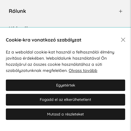
Rólunk
Hírlevél
Cookie-kra vonatkozó szabályzat
Ez a weboldal cookie-kat használ a felhasználói élmény
Hozzájárulok a személyes adatok marketing célú kezeléséhez.
javítása érdekében. Weboldalunk használatával Ön
Személyes adatok védelmére vonatkozó szabályzat
.
hozzájárul az összes cookie használatához a süti
szabályzatunknak megfelelően.
Olvass tovább
Egyetértek
Fogadd el az elkerülhetetlent
© 2026 Hesty s.r.o.
Cookie-beállítások szerkesztése
Mutasd a részleteket
Web design: MARLOW DESIGN