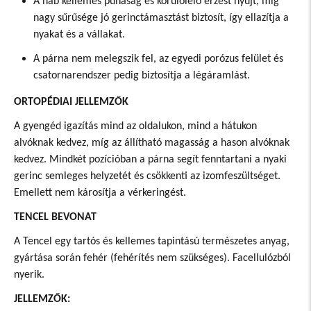
A hab kellemes puhaság és körülölelő érzést nyújt, míg
nagy sűrűsége jó gerinctámasztást biztosít, így ellazítja a
nyakat és a vállakat.
A párna nem melegszik fel, az egyedi porózus felület és
csatornarendszer pedig biztosítja a légáramlást.
ORTOPÉDIAI JELLEMZŐK
A gyengéd igazítás mind az oldalukon, mind a hátukon
alvóknak kedvez, míg az állítható magasság a hason alvóknak
kedvez. Mindkét pozícióban a párna segít fenntartani a nyaki
gerinc semleges helyzetét és csökkenti az izomfeszültséget.
Emellett nem károsítja a vérkeringést.
TENCEL BEVONAT
A Tencel egy tartós és kellemes tapintású természetes anyag,
gyártása során fehér (fehérítés nem szükséges). Facellulózból
nyerik.
JELLEMZŐK: