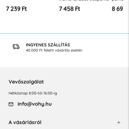
36x60x7,
7 239 Ft
7 458 Ft
8 693 
INGYENES SZÁLLÍTÁS
40.000 Ft feletti vásárlás esetén
Vevőszolgálat
Hétköznap 8:00-tól 16:00-ig
info@vohy.hu
A vásárlásról