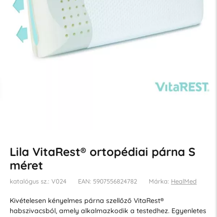
Lila VitaRest® ortopédiai párna S
méret
katalógus sz.: V024
EAN: 5907556824782
Márka:
HealMed
Kivételesen kényelmes párna szellőző VitaRest®
habszivacsból, amely alkalmazkodik a testedhez. Egyenletes