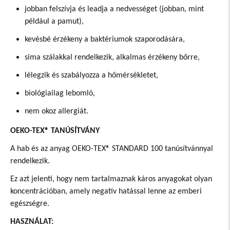
jobban felszívja és leadja a nedvességet (jobban, mint
például a pamut),
kevésbé érzékeny a baktériumok szaporodására,
sima szálakkal rendelkezik, alkalmas érzékeny bőrre,
lélegzik és szabályozza a hőmérsékletet,
biológiailag lebomló,
nem okoz allergiát.
OEKO-TEX® TANÚSÍTVÁNY
A hab és az anyag OEKO-TEX® STANDARD 100 tanúsítvánnyal
rendelkezik.
Ez azt jelenti, hogy nem tartalmaznak káros anyagokat olyan
koncentrációban, amely negatív hatással lenne az emberi
egészségre.
HASZNÁLAT: