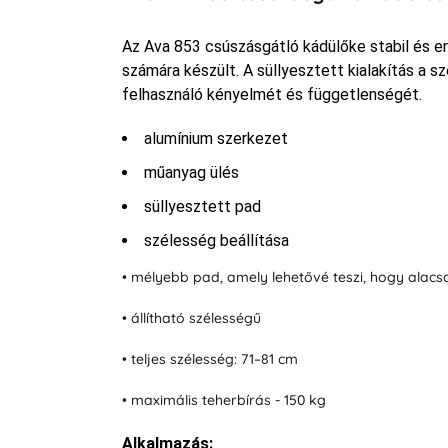
Az Ava 853 csúszásgátló kádülőke stabil és e
számára készült. A süllyesztett kialakítás a s
felhasználó kényelmét és függetlenségét.
alumínium szerkezet
műanyag ülés
süllyesztett pad
szélesség beállítása
• mélyebb pad, amely lehetővé teszi, hogy alac
• állítható szélességű
• teljes szélesség: 71–81 cm
• maximális teherbírás - 150 kg
Alkalmazás: