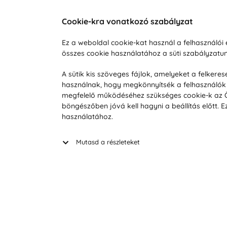
Cookie-kra vonatkozó szabályzat
Vevőszolgálat
A vá
Ez a weboldal cookie-kat használ a felhasználó
összes cookie használatához a süti szabályzat
Hétköznap 8:00-tól 16:00-ig
Reklam
info@vohy.hu
Szállít
A sütik kis szöveges fájlok, amelyeket a felker
használnak, hogy megkönnyítsék a felhasználók 
Üzleti 
megfelelő működéséhez szükséges cookie-k az Ön 
Visszak
böngészőben jóvá kell hagyni a beállítás előtt.
Hírek
használatához.
Keresé
Mutasd a részleteket