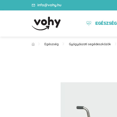
info@vohy.hu
EGÉSZSÉG
Egészség
Gyógyászati segédeszközök