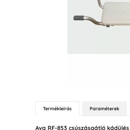
Termékleírás
Paraméterek
Ava RF-853 csúszásgátló kádülés