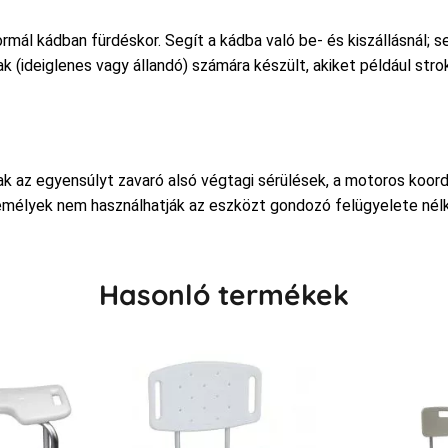
rmál kádban fürdéskor. Segít a kádba való be- és kiszállásnál; s
(ideiglenes vagy állandó) számára készült, akiket például strok
k az egyensúlyt zavaró alsó végtagi sérülések, a motoros koordi
zemélyek nem használhatják az eszközt gondozó felügyelete nélk
Hasonló termékek