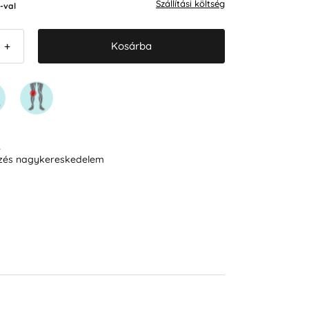
Szállítási költség
-val
Kosárba
+
R
ezés nagykereskedelem