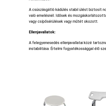
A csúszásgátló kádülés stabil ülést biztosít no
való emelésnél. Idősek és mozgáskorlátozottak 
vagy csípősérülések vagy műtét okozott.
Ellenjavallatok:
A felegyenesedés ellenjavallatai közé tartozna
instabilitása. Értelmi fogyatékossággal élő s