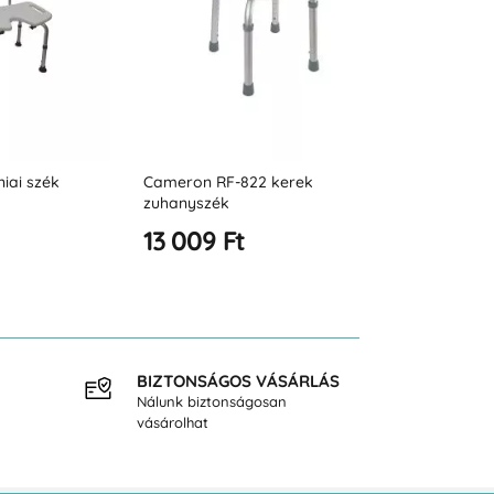
22 kerek
Wilson zuhanyszék
Nathan RF-82
15 173 Ft
18 427 Ft
BIZTONSÁGOS VÁSÁRLÁS
INGY
Nálunk biztonságosan
40.000
vásárolhat