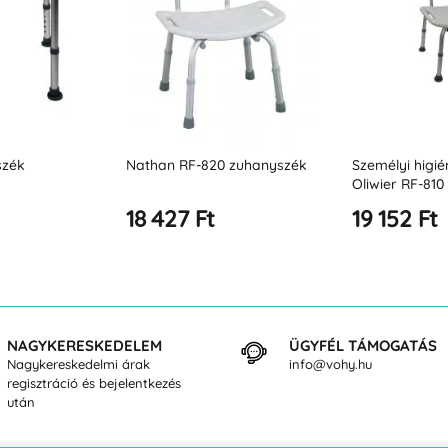
 zuhanyszék
Személyi higiéniai szék
Cameron RF-8
Oliwier RF-810
zuhanyszék
19 152 Ft
13 009 Ft
NAGYKERESKEDELEM
ÜGYFÉL TÁMOGATÁS
Nagykereskedelmi árak
info@vohy.hu
regisztráció és bejelentkezés
után