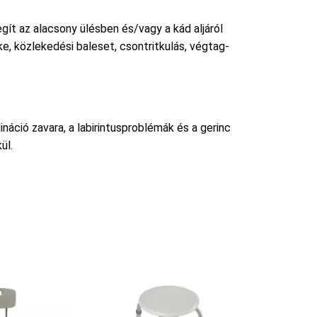
egít az alacsony ülésben és/vagy a kád aljáról
e, közlekedési baleset, csontritkulás, végtag-
náció zavara, a labirintusproblémák és a gerinc
ül.