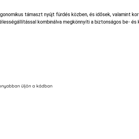
rgonomikus támaszt nyújt fürdés közben, és idősek, valamint k
zélességállítással kombinálva megkönnyíti a biztonságos be- és k
sonyabban üljön a kádban