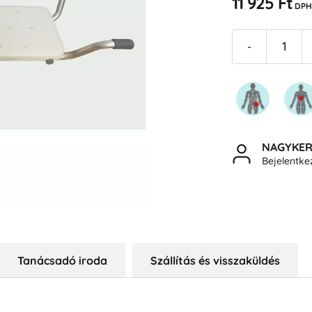
11 925 Ft
DPH
-
NAGYKE
Bejelentk
Tanácsadó iroda
Szállítás és visszaküldés