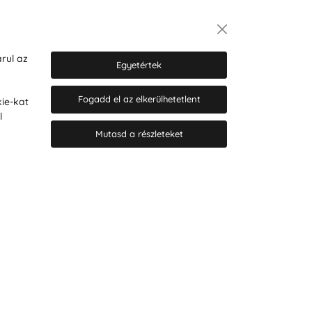
Hírlevél
rul az
Egyetértek
Fogadd el az elkerülhetetlent
ie-kat
Hozzájárulok a személyes adatok
l
marketing célú kezeléséhez.
Személyes adatok védelmére
Mutasd a részleteket
vonatkozó szabályzat
.
© 2026 Hesty s.r.o.
Cookie-beállítások szerkesztése
Web design: MARLOW DESIGN