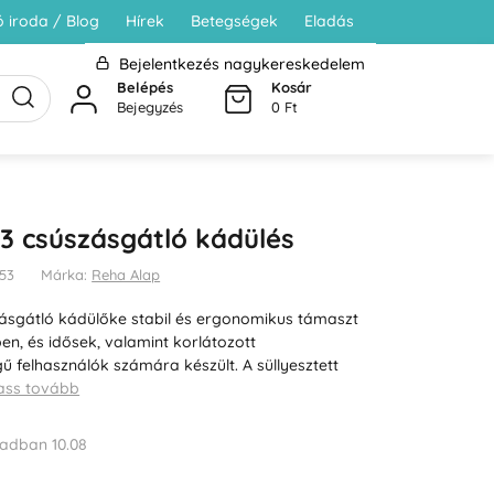
 iroda / Blog
Hírek
Betegségek
Eladás
Bejelentkezés nagykereskedelem
Belépés
Kosár
Bejegyzés
0 Ft
3 csúszásgátló kádülés
853
Márka:
Reha Alap
ásgátló kádülőke stabil és ergonomikus támaszt
en, és idősek, valamint korlátozott
felhasználók számára készült. A süllyesztett
ass tovább
adban 10.08