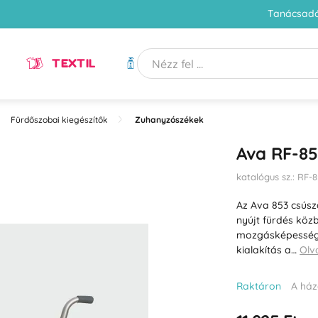
Tanácsadó
TEXTIL
HIGIÉNIA
Fürdőszobai kiegészítők
Zuhanyzószékek
Ava RF-85
katalógus sz.: RF-
Az Ava 853 csúsz
nyújt fürdés közb
mozgásképességű 
kialakítás a…
Olv
Raktáron
A ház