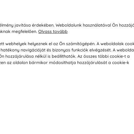
sárlásról
Rólunk
i élmény javítása érdekében. Weboldalunk használatával Ön hozzájá
unknak megfelelően.
Olvass tovább
áció / Áru visszaküldése
Kapcsolatok
ás és fizetés
Társaságról
esett webhelyek helyeznek el az Ön számítógépén. A weboldalak cook
hatékony navigációját és bizonyos funkciók elvégzését. A webolda
feltételek
Magánélet
hozzájárulása nélkül is beállíthatók. Az összes többi cookie-t a
üldési politika
Tanácsadó iroda
 Ezen az oldalon bármikor módosíthatja hozzájárulását a cookie-k
s betegség szerint