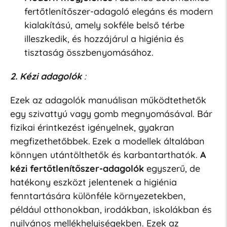
fertőtlenítőszer-adagoló elegáns és modern
kialakítású, amely sokféle belső térbe
illeszkedik, és hozzájárul a higiénia és
tisztaság összbenyomásához.
2. Kézi adagolók
:
Ezek az adagolók manuálisan működtethetők
egy szivattyú vagy gomb megnyomásával. Bár
fizikai érintkezést igényelnek, gyakran
megfizethetőbbek.
Ezek a modellek általában
könnyen utántölthetők és karbantarthatók.
A
kézi fertőtlenítőszer-adagolók
egyszerű, de
hatékony eszközt jelentenek a higiénia
fenntartására különféle környezetekben,
például otthonokban, irodákban, iskolákban és
nyilvános mellékhelyiségekben. Ezek az