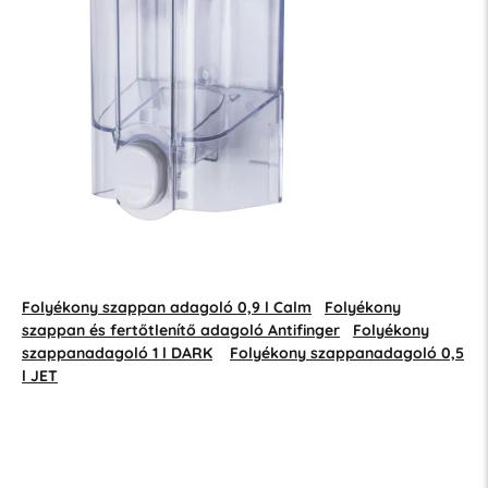
Folyékony szappan adagoló 0,9 l Calm
Folyékony
szappan és fertőtlenítő adagoló Antifinger
Folyékony
szappanadagoló 1 l DARK
Folyékony szappanadagoló 0,5
l JET