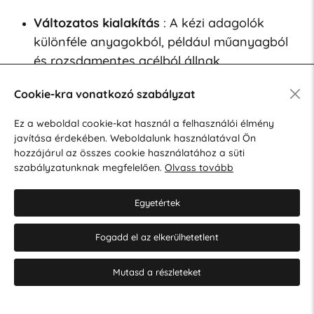
Változatos kialakítás
: A kézi adagolók
különféle anyagokból, például műanyagból
és rozsdamentes acélból állnak
rendelkezésre, és különféle kivitelben, hogy
Cookie-kra vonatkozó szabályzat
illeszkedjenek a különböző belső terekhez.
Ez a weboldal cookie-kat használ a felhasználói élmény
Könnyű karbantartás
: A legtöbb kézi
javítása érdekében. Weboldalunk használatával Ön
adagolót úgy tervezték, hogy könnyen
hozzájárul az összes cookie használatához a süti
szabályzatunknak megfelelően.
Olvass tovább
utántölthető és tisztítható legyen,
megkönnyítve a mindennapi használatot.
Egyetértek
Fogadd el az elkerülhetetlent
Papírtörlő adagolók
Mutasd a részleteket
A Faneco praktikus és higiénikus papírtörlő-
adagolók széles választékát kínálja. Ezeket az