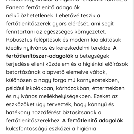
Faneco fertőtlenítő adagolók
nélkülözhetetlenek. Lehetővé teszik a
fertőtlenítőszerek gyors elérését, ami segít
fenntartani az egészséges környezetet.
Robusztus felépítésük és modern kialakításuk
ideális nyilvános és kereskedelmi terekbe.
A
fertőtlenítőszer-adagolók
a betegségek
terjedése elleni küzdelem és a higiéniai előírások
betartásának alapvető elemeivé váltak,
különösen a nagy forgalmú környezetekben,
például iskolákban, kórházakban, éttermekben
és nyilvános mellékhelyiségekben. Ezeket az
eszközöket úgy tervezték, hogy könnyű és
hatékony hozzáférést biztosítsanak a
fertőtlenítőszerekhez.
A fertőtlenítő adagolók
kulcsfontosságú eszközei a higiénia