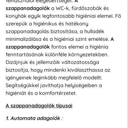
felhasználói elégedettséget.
A
szappanadagolók
a WC-k, fürdőszobák és
konyhák egyik legfontosabb higiéniai elemei. Fő
szerepük a higiénikus és hatékony
szappanadagolás biztosítása, a hulladék
minimalizálása és a higiéniai szint emelése.
A
szappanadagolók
fontos elemei a higiénia
fenntartásának különféle környezetekben.
Dizájnjuk és jellemzőik változatossága
biztosítja, hogy mindenki kiválaszthassa az
igényeinek leginkább megfelelő modellt.
Segítségükkel javíthatja helyiségeiben a
higiéniát és a komfortérzetet.
A szappanadagolók típusai
1. Automata adagolók
: