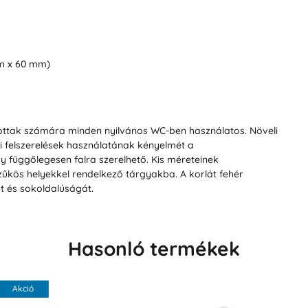
m x 60 mm)
ttak számára minden nyilvános WC-ben használatos. Növeli
i felszerelések használatának kényelmét a
 függőlegesen falra szerelhető. Kis méreteinek
zűkös helyekkel rendelkező tárgyakba. A korlát fehér
át és sokoldalúságát.
Hasonló termékek