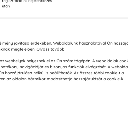
regisztráció és bejelentkezés
után
sárlásról
Rólunk
i élmény javítása érdekében. Weboldalunk használatával Ön hozzájá
unknak megfelelően.
Olvass tovább
áció / Áru visszaküldése
Kapcsolatok
ás és fizetés
Társaságról
esett webhelyek helyeznek el az Ön számítógépén. A weboldalak cook
hatékony navigációját és bizonyos funkciók elvégzését. A webolda
feltételek
Magánélet
hozzájárulása nélkül is beállíthatók. Az összes többi cookie-t a
üldési politika
Tanácsadó iroda
 Ezen az oldalon bármikor módosíthatja hozzájárulását a cookie-k
s betegség szerint