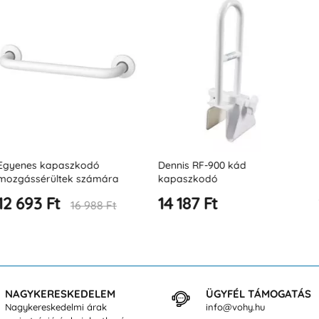
szkodó
Dennis RF-900 kád
Biztonsági ma
ek számára
kapaszkodó
hez
14 187 Ft
14 514 Ft
16 988 Ft
NAGYKERESKEDELEM
ÜGYFÉL TÁMOGATÁS
Nagykereskedelmi árak
info@vohy.hu