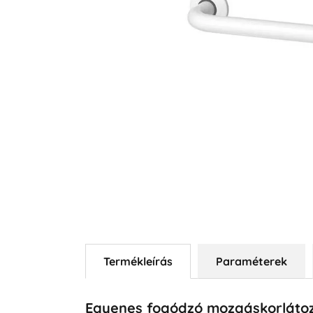
Termékleírás
Paraméterek
Egyenes fogódzó mozgáskorláto