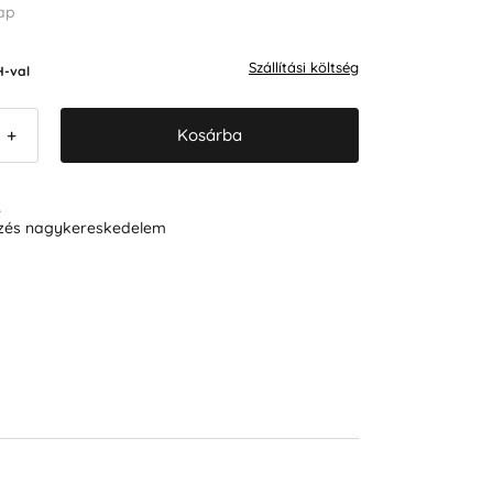
ap
Szállítási költség
-val
Kosárba
+
R
ezés nagykereskedelem