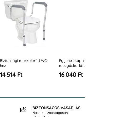
rkolórúd WC-
Egyenes kapaszkodó
Egyenes kap
mozgáskorlátozottak
mozgáskorlá
számára 500 mm JZ B
számára 600
16 040 Ft
16 152 Ft
BIZTONSÁGOS VÁSÁRLÁS
INGY
Nálunk biztonságosan
40.000