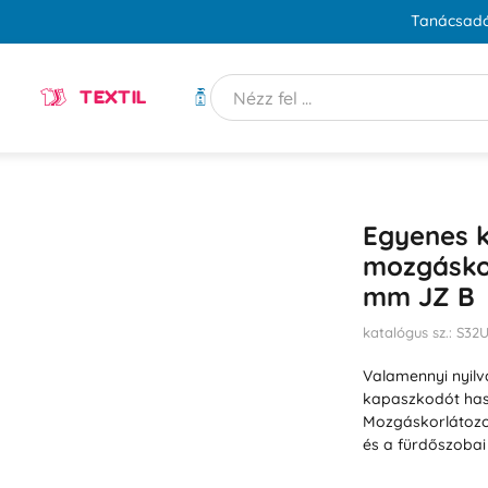
Tanácsadó
TEXTIL
HIGIÉNIA
Egyenes 
mozgásko
mm JZ B
katalógus sz.: S3
Valamennyi nyilv
kapaszkodót has
Mozgáskorlátozo
és a fürdőszobai