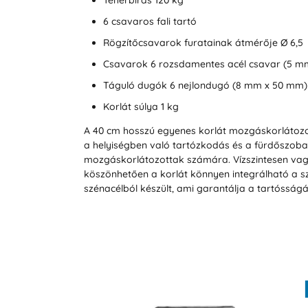
Teherbírás 120 kg
6 csavaros fali tartó
Rögzítőcsavarok furatainak átmérője Ø 6,5
Csavarok 6 rozsdamentes acél csavar (5 m
Táguló dugók 6 nejlondugó (8 mm x 50 mm)
Korlát súlya 1 kg
A 40 cm hosszú egyenes korlát mozgáskorlátozo
a helyiségben való tartózkodás és a fürdőszoba
mozgáskorlátozottak számára. Vízszintesen vagy
köszönhetően a korlát könnyen integrálható a s
szénacélból készült, ami garantálja a tartósság
Akció