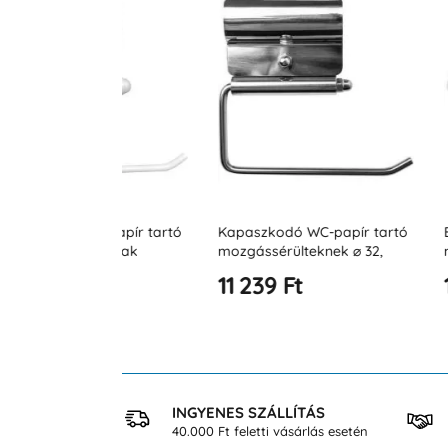
-papír tartó
Kapaszkodó WC-papír tartó
Egyenes kapa
zottak
mozgássérülteknek ⌀ 32,
mozgássérült
ehér acél
rozsdamentes acél, matt
300 mm JZ B
11 239 Ft
12 693 Ft
 VÁSÁRLÁS
INGYENES SZÁLLÍTÁS
osan
40.000 Ft feletti vásárlás esetén