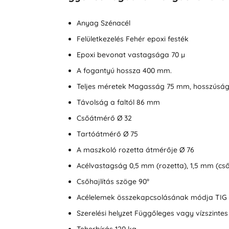
Anyag Szénacél
Felületkezelés Fehér epoxi festék
Epoxi bevonat vastagsága 70 µ
A fogantyú hossza 400 mm.
Teljes méretek Magasság 75 mm, hosszúsá
Távolság a faltól 86 mm
Csőátmérő Ø 32
Tartóátmérő Ø 75
A maszkoló rozetta átmérője Ø 76
Acélvastagság 0,5 mm (rozetta), 1,5 mm (cső
Csőhajlítás szöge 90°
Acélelemek összekapcsolásának módja TIG 
Szerelési helyzet Függőleges vagy vízszintes