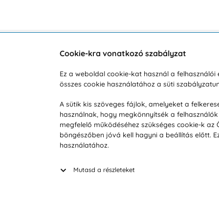
Cookie-kra vonatkozó szabályzat
Vevőszolgálat
A vá
Ez a weboldal cookie-kat használ a felhasználó
összes cookie használatához a süti szabályzat
Hétköznap 8:00-tól 16:00-ig
Reklam
info@vohy.hu
Szállít
A sütik kis szöveges fájlok, amelyeket a felker
használnak, hogy megkönnyítsék a felhasználók 
Üzleti 
megfelelő működéséhez szükséges cookie-k az Ön 
Visszak
böngészőben jóvá kell hagyni a beállítás előtt.
Hírek
használatához.
Keresé
Mutasd a részleteket