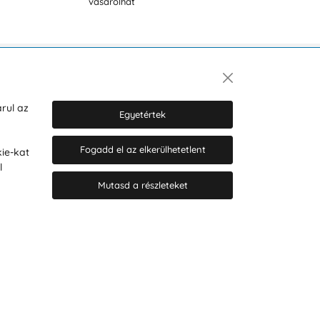
vásárolhat
Hírlevél
rul az
Egyetértek
Fogadd el az elkerülhetetlent
ie-kat
Hozzájárulok a személyes adatok
l
marketing célú kezeléséhez.
Személyes adatok védelmére
Mutasd a részleteket
vonatkozó szabályzat
.
© 2026 Hesty s.r.o.
Cookie-beállítások szerkesztése
Web design: MARLOW DESIGN