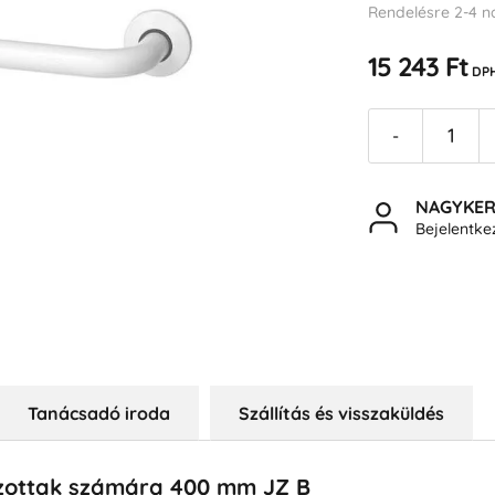
Rendelésre 2-4 n
15 243 Ft
DPH
-
NAGYKE
Bejelentk
Tanácsadó iroda
Szállítás és visszaküldés
zottak számára 400 mm JZ B