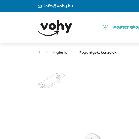
info@vohy.hu
EGÉSZSÉG
Higiénia
Fogantyúk, konzolok