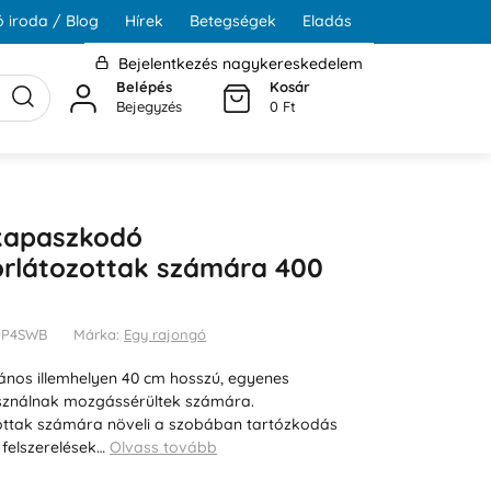
 iroda / Blog
Hírek
Betegségek
Eladás
Bejelentkezés nagykereskedelem
Belépés
Kosár
Bejegyzés
0 Ft
kapaszkodó
rlátozottak számára 400
2UP4SWB
Márka:
Egy rajongó
ános illemhelyen 40 cm hosszú, egyenes
ználnak mozgássérültek számára.
ttak számára növeli a szobában tartózkodás
 felszerelések…
Olvass tovább