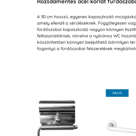
Rozsdamentes acél korlát fürdőszob
A 30 cm hosszú, egyenes kapaszkodó mozgáskor
amely ellenáll a sérüléseknek. Függőlegesen vagy 
fürdőszobai kapaszkodó nagyon könnyen tisztíth
felhasználóknak, növelve a nyilvános WC haszn
köszönhetően könnyen beépíthető bármilyen térb
fogantyú a fürdőszobai felszerelések megbízhat
Akció