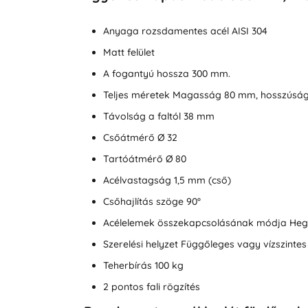
Anyaga rozsdamentes acél AISI 304
Matt felület
A fogantyú hossza 300 mm.
Teljes méretek Magasság 80 mm, hosszúsá
Távolság a faltól 38 mm
Csőátmérő Ø 32
Tartóátmérő Ø 80
Acélvastagság 1,5 mm (cső)
Csőhajlítás szöge 90°
Acélelemek összekapcsolásának módja Heg
Szerelési helyzet Függőleges vagy vízszintes
Teherbírás 100 kg
2 pontos fali rögzítés