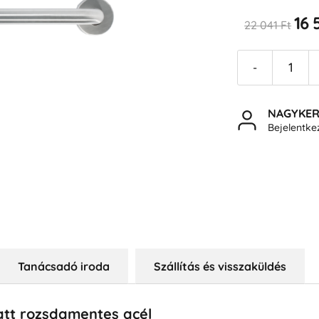
16 
22 041 Ft
-
NAGYKE
Bejelentk
Tanácsadó iroda
Szállítás és visszaküldés
tt rozsdamentes acél