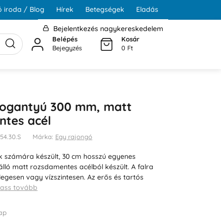
 iroda / Blog
Hírek
Betegségek
Eladás
Bejelentkezés nagykereskedelem
Belépés
Kosár
Bejegyzés
0 Ft
fogantyú 300 mm, matt
ntes acél
54.30.S
Márka:
Egy rajongó
k számára készült, 30 cm hosszú egyenes
álló matt rozsdamentes acélból készült. A falra
legesen vagy vízszintesen. Az erős és tartós
vass tovább
ap