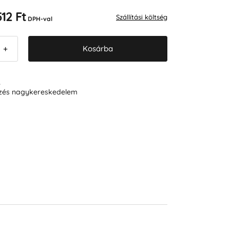
512 Ft
Szállítási költség
DPH-val
Kosárba
+
R
ezés nagykereskedelem