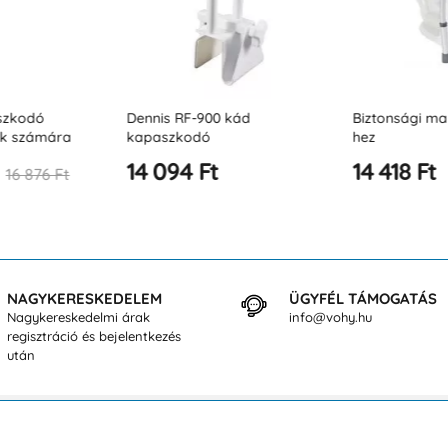
szkodó
Dennis RF-900 kád
Biztonsági ma
ek számára
kapaszkodó
hez
14 094 Ft
14 418 Ft
16 876 Ft
NAGYKERESKEDELEM
ÜGYFÉL TÁMOGATÁS
Nagykereskedelmi árak
info@vohy.hu
regisztráció és bejelentkezés
után