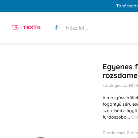
Tanácsadó
TEXTIL
HIGIÉNIA
Egyenes 
rozsdame
katalógus sz.: N150
A mozgássérülte
fogantyú sérülés
szerelhető függő
fürdőszobai…
Ol
Rendelésre 2-4 n