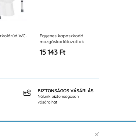
rkolórúd WC-
Egyenes kapaszkodó
Egyenes kap
mozgáskorlátozottak
mozgáskorlá
számára 400 mm JZ B
számára 500
15 143 Ft
15 934 Ft
BIZTONSÁGOS VÁSÁRLÁS
INGY
Nálunk biztonságosan
40.000
vásárolhat