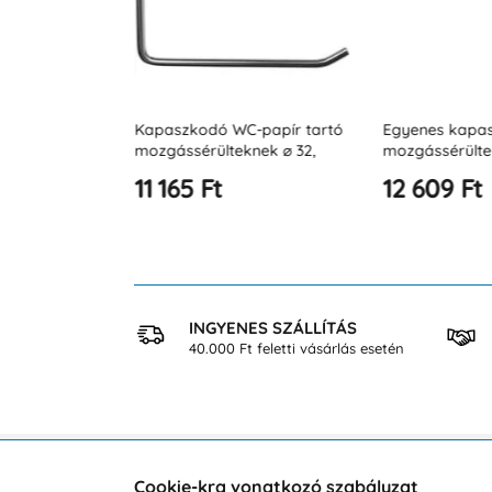
-papír tartó
Kapaszkodó WC-papír tartó
Egyenes kapa
zottak
mozgássérülteknek ⌀ 32,
mozgássérült
ehér acél
rozsdamentes acél, matt
300 mm JZ B
11 165 Ft
12 609 Ft
 VÁSÁRLÁS
INGYENES SZÁLLÍTÁS
osan
40.000 Ft feletti vásárlás esetén
Cookie-kra vonatkozó szabályzat