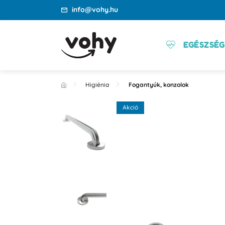
info@vohy.hu
EGÉSZSÉG
Higiénia
Fogantyúk, konzolok
Akció