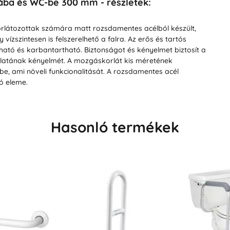
ába és WC-be 300 mm - részletek:
látozottak számára matt rozsdamentes acélból készült,
vízszintesen is felszerelhető a falra. Az erős és tartós
ató és karbantartható. Biztonságot és kényelmet biztosít a
álatának kényelmét. A mozgáskorlát kis méretének
e, ami növeli funkcionalitását. A rozsdamentes acél
ó eleme.
Hasonló termékek