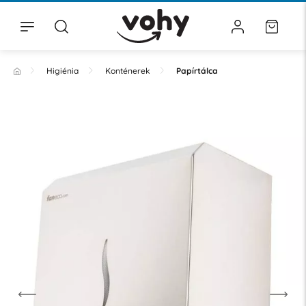
Higiénia
Konténerek
Papírtálca