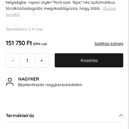
helyiségbe. <span style="font-size: 16px;">Az automatikus
törülközőadagolás megakadályozza, hogy több…
Olvass
tovább
Rendelésre 2-4 nap
151 730 Ft
Szállítási költség
DPH-val
Kosárba
-
+
NAGYKER
Bejelentkezés nagykereskedelem
Termékleírás