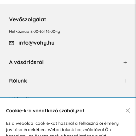
Vevőszolgálat
Hétköznap 8:00-tól 16:00-ig
info@vohy.hu
A vásárlásról
Rólunk
Hírlevél
Cookie-kra vonatkozó szabályzat
Ez a weboldal cookie-kat használ a felhasználói élmény
Hozzájárulok a személyes adatok marketing célú kezeléséhez.
javítása érdekében. Weboldalunk használatával Ön
Személyes adatok védelmére vonatkozó szabályzat
.
hozzájárul az összes cookie használatához a süti