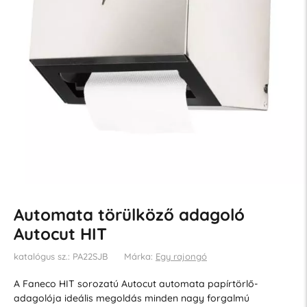
Automata törülköző adagoló
Autocut HIT
katalógus sz.: PA22SJB
Márka:
Egy rajongó
A Faneco HIT sorozatú Autocut automata papírtörlő-
adagolója ideális megoldás minden nagy forgalmú