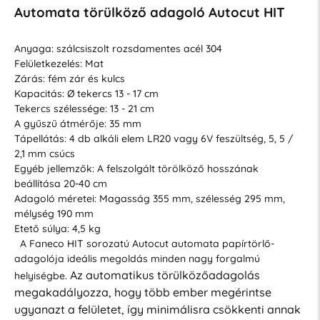
Automata törülköző adagoló Autocut HIT
Anyaga: szálcsiszolt rozsdamentes acél 304
Felületkezelés: Mat
Zárás: fém zár és kulcs
Kapacitás: Ø tekercs 13 - 17 cm
Tekercs szélessége: 13 - 21 cm
A gyűszű átmérője: 35 mm
Tápellátás: 4 db alkáli elem LR20 vagy 6V feszültség, 5, 5 /
2,1 mm csúcs
Egyéb jellemzők: A felszolgált törölköző hosszának
beállítása 20-40 cm
Adagoló méretei: Magasság 355 mm, szélesség 295 mm,
mélység 190 mm
Etető súlya: 4,5 kg
A Faneco HIT sorozatú Autocut automata papírtörlő-
adagolója ideális megoldás minden nagy forgalmú
Az automatikus törülközőadagolás
helyiségbe.
megakadályozza, hogy több ember megérintse
ugyanazt a felületet, így minimálisra csökkenti annak