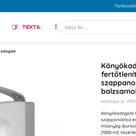
Tanácsadó
TEXTIL
HIGIÉNIA
ő adagoló
Könyökad
fertőtlen
szappano
balzsamok
katalógus sz.: ME
Könyökadagoló fo
szappanokhoz és
műanyag (burkola
(1000 ml) Vezérlé