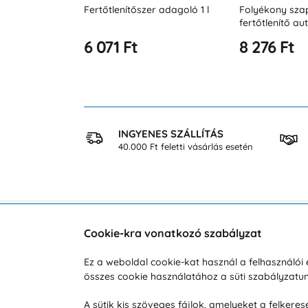
 adagoló 1 l
Folyékony szappan és
Automata fertő
fertőtlenítő automata
adagoló 350 m
adagoló 700 ml JET
8 276 Ft
14 418 Ft
 VÁSÁRLÁS
INGYENES SZÁLLÍTÁS
osan
40.000 Ft feletti vásárlás esetén
Cookie-kra vonatkozó szabályzat
Vevőszolgálat
A vá
Ez a weboldal cookie-kat használ a felhasználó
összes cookie használatához a süti szabályzat
Hétköznap 8:00-tól 16:00-ig
Reklam
info@vohy.hu
Szállít
A sütik kis szöveges fájlok, amelyeket a felker