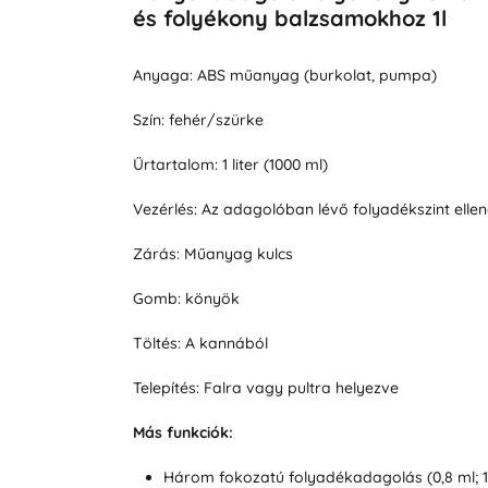
és folyékony balzsamokhoz 1l
Anyaga: ABS műanyag (burkolat, pumpa)
Szín: fehér/szürke
Űrtartalom: 1 liter (1000 ml)
Vezérlés: Az adagolóban lévő folyadékszint elle
Zárás: Műanyag kulcs
Gomb: könyök
Töltés: A kannából
Telepítés: Falra vagy pultra helyezve
Más funkciók:
Három fokozatú folyadékadagolás (0,8 ml; 1