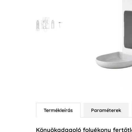
Termékleírás
Paraméterek
Könyökadagoló folyékony fertőtl