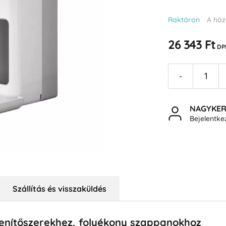
Raktáron
A ház
26 343 Ft
DP
-
NAGYKE
Bejelentk
Szállítás és visszaküldés
enítőszerekhez, folyékony szappanokhoz