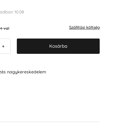
adban 10.08
Szállítási költség
H-val
Kosárba
+
R
ezés nagykereskedelem