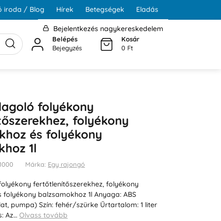
 iroda / Blog
Hírek
Betegségek
Eladás
Bejelentkezés nagykereskedelem
Belépés
Kosár
Bejegyzés
0 Ft
agoló folyékony
ítőszerekhez, folyékony
khoz és folyékony
hoz 1l
D1000
Márka:
Egy rajongó
lyékony fertőtlenítőszerekhez, folyékony
 folyékony balzsamokhoz 1l Anyaga: ABS
t, pumpa) Szín: fehér/szürke Űrtartalom: 1 liter
s: Az…
Olvass tovább