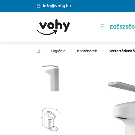
info@vohy.hu
EGÉSZSÉG
Higiénia
Konténerek
Kézfertőtlenít