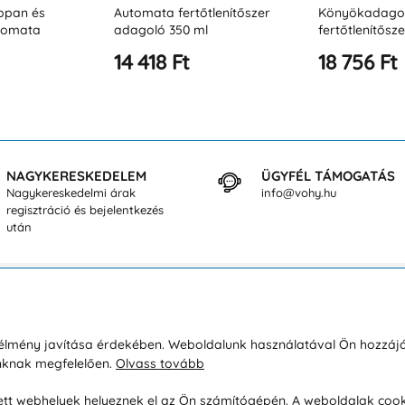
tlenítőszer
Könyökadagoló folyékony
Fekete autom
l
fertőtlenítőszerekhez 0,5l
fertőtlenítésh
BLACK
18 756 Ft
18 756 Ft
NAGYKERESKEDELEM
ÜGYFÉL TÁMOGATÁS
Nagykereskedelmi árak
info@vohy.hu
regisztráció és bejelentkezés
után
sárlásról
Rólunk
i élmény javítása érdekében. Weboldalunk használatával Ön hozzájá
unknak megfelelően.
Olvass tovább
áció / Áru visszaküldése
Kapcsolatok
ás és fizetés
Társaságról
esett webhelyek helyeznek el az Ön számítógépén. A weboldalak cook