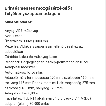
Érintésmentes mozgásérzékelős
folyékonyszappan adagoló
Műszaki adatok:
Anyag: ABS műanyag
Szín: Fehér
Űrtartalom: 1 liter (1000 ml),
Vezérlés: Ablak a szappanszint ellenőrzéséhez az
adagolóban
Záródás: Lakat és műanyag kulcs
Rendszer: Csepegésgátló szelep/permetező diffúzor
Adagolási módszer
:
Automatikus/fotocellás
Adagoló méretei: magasság 270 mm, szélesség 130 mm,
mélység 115 mm Doboz méretei 1 db: magasság 275 mm,
szélesség 135 mm, mélység 120 mm
Adagoló súlya: 0,89 kg
Tápellátás: 4 db R14 alkáli elem, 1,5 V vagy 6 V 1 A (DC)
adapter (elem
) 30 000 ciklus