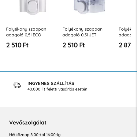
Folyékony szappan
Folyékony szappan
Folyéko
adagoló 0,5l ECO
adagoló 0,5l JET
adagoló 
2 510 Ft
2 510 Ft
2 872 
INGYENES SZÁLLÍTÁS
40.000 Ft feletti vásárlás esetén
Vevőszolgálat
Hétköznap 8:00-tól 16:00-ig