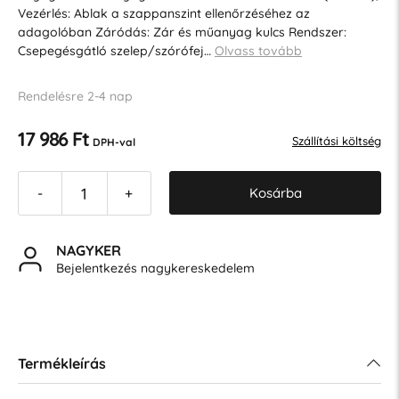
Vezérlés: Ablak a szappanszint ellenőrzéséhez az
adagolóban Záródás: Zár és műanyag kulcs Rendszer:
Csepegésgátló szelep/szórófej…
Olvass tovább
Rendelésre 2-4 nap
17 986 Ft
Szállítási költség
DPH-val
Kosárba
-
+
NAGYKER
Bejelentkezés nagykereskedelem
Termékleírás