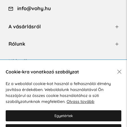
info@vohy.hu
A vásárlásról
Rólunk
Hírlevél
Cookie-kra vonatkozó szabályzat
Ez a weboldal cookie-kat használ a felhasználói élmény
Hozzájárulok a személyes adatok marketing célú kezeléséhez.
javítása érdekében. Weboldalunk használatával Ön
Személyes adatok védelmére vonatkozó szabályzat
.
hozzájárul az összes cookie használatához a süti
szabályzatunknak megfelelően.
Olvass tovább
Egyetértek