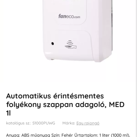
Automatikus érintésmentes
folyékony szappan adagoló, MED
1l
katalógus sz.: S1000PUWG
Márka:
Egy rajongó
Anyag: ABS műanyag Szín: Fehér Űrtartalom: 1 liter (1000 ml),