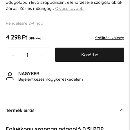
adagolóban lévő szappanszint ellenőrzésére szolgáló ablak
Zárás: Zár és műanyag…
Olvass tovább
Rendelésre 2-4 nap
4 298 Ft
Szállítási költség
DPH-val
Kosárba
-
+
NAGYKER
Bejelentkezés nagykereskedelem
Termékleírás
Folyékony szappan adagoló 0,5l POP