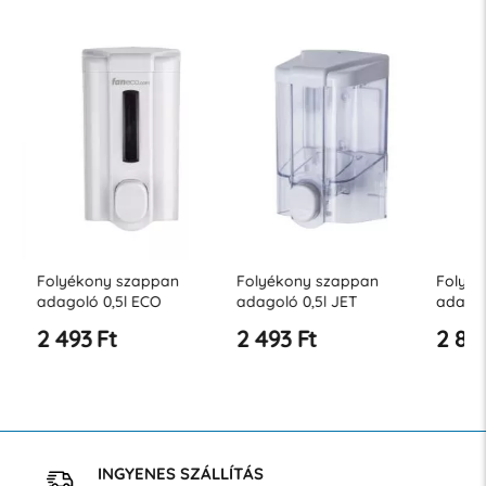
Folyékony szappan
Folyékony szappan
Folyéko
adagoló 0,5l ECO
adagoló 0,5l JET
adagoló 
2 493 Ft
2 493 Ft
2 853 
INGYENES SZÁLLÍTÁS