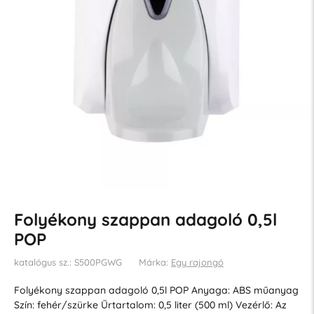
Folyékony szappan adagoló 0,5l
POP
katalógus sz.: S500PGWG
Márka:
Egy rajongó
Folyékony szappan adagoló 0,5l POP Anyaga: ABS műanyag
Szín: fehér/szürke Űrtartalom: 0,5 liter (500 ml) Vezérlő: Az