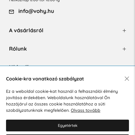
info@vohy.hu
A vásárlásról
Rólunk
Hírlevél
Cookie-kra vonatkozó szabályzat
Ez a weboldal cookie-kat használ a felhasználói élmény
Hozzájárulok a személyes adatok marketing célú kezeléséhez.
javítása érdekében. Weboldalunk használatával Ön
Személyes adatok védelmére vonatkozó szabályzat
.
hozzájárul az összes cookie használatához a süti
szabályzatunknak megfelelően.
Olvass tovább
Egyetértek