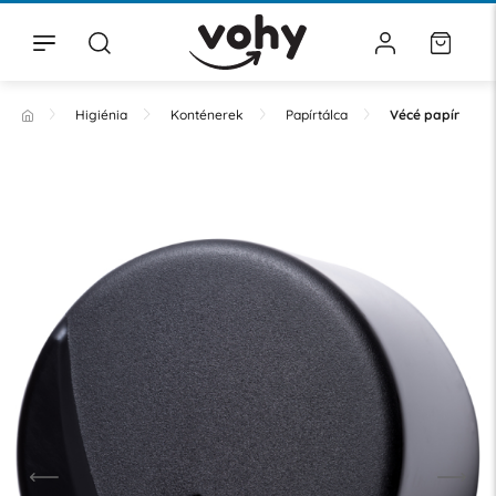
Higiénia
Konténerek
Papírtálca
Vécé papír