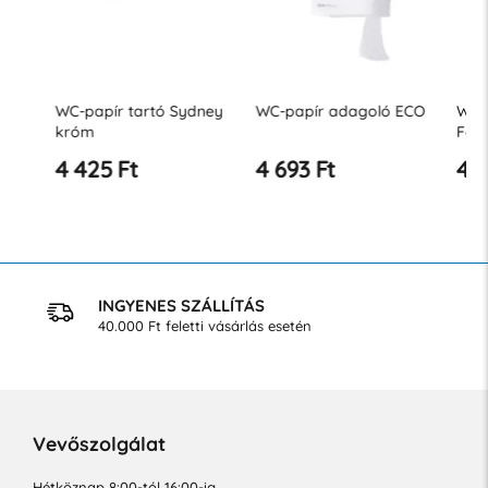
WC-papír tartó Sydney
WC-papír adagoló ECO
WC-papí
króm
Fekete
4 425 Ft
4 693 Ft
4 693 
INGYENES SZÁLLÍTÁS
40.000 Ft feletti vásárlás esetén
Vevőszolgálat
Hétköznap 8:00-tól 16:00-ig