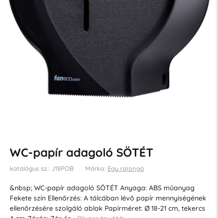
WC-papír adagoló SÖTÉT
katalógus sz.: J18POB
Márka:
Egy rajongó
&nbsp; WC-papír adagoló SÖTÉT Anyaga: ABS műanyag
Fekete szín Ellenőrzés: A tálcában lévő papír mennyiségének
ellenőrzésére szolgáló ablak Papírméret: Ø 18-21 cm, tekercs