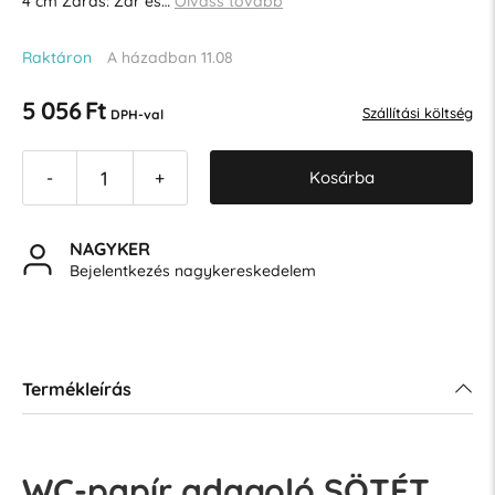
4 cm Zárás: Zár és…
Olvass tovább
Raktáron
A házadban 11.08
5 056 Ft
Szállítási költség
DPH-val
Kosárba
-
+
NAGYKER
Bejelentkezés nagykereskedelem
Termékleírás
WC-papír adagoló SÖTÉT