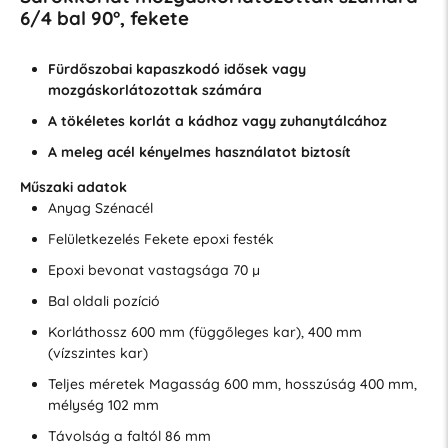
6/4 bal 90°, fekete
Fürdőszobai kapaszkodó idősek vagy
mozgáskorlátozottak számára
A tökéletes korlát a kádhoz vagy zuhanytálcához
A meleg acél kényelmes használatot biztosít
Műszaki adatok
Anyag Szénacél
Felületkezelés Fekete epoxi festék
Epoxi bevonat vastagsága 70 µ
Bal oldali pozíció
Korláthossz 600 mm (függőleges kar), 400 mm
(vízszintes kar)
Teljes méretek Magasság 600 mm, hosszúság 400 mm,
mélység 102 mm
Távolság a faltól 86 mm