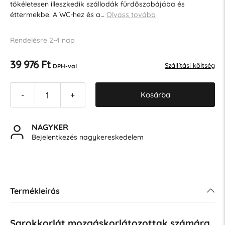
tökéletesen illeszkedik szállodák fürdőszobájába és
éttermekbe. A WC-hez és a…
Olvass tovább
Rendelésre 2-4 nap
39 976 Ft
Szállítási költség
DPH-val
Kosárba
-
+
NAGYKER
Bejelentkezés nagykereskedelem
Termékleírás
Sarokkorlát mozgáskorlátozottak számára