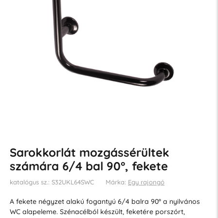
Sarokkorlát mozgássérültek
számára 6/4 bal 90°, fekete
katalógus sz.: S32UKL64SWC
Márka:
Egy rajongó
A fekete négyzet alakú fogantyú 6/4 balra 90º a nyilvános
WC alapeleme. Szénacélból készült, feketére porszórt,