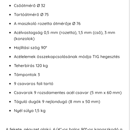
Csőátmérő Ø 32
Tartóátmérő Ø 75
A maszkoló rozetta átmérője Ø 76
Acélvastagság 0,5 mm (rozetta), 1,5 mm (cső), 3 mm
(konzolok)
Hajlítási szög 90°
Acélelemek összekapcsolásának módja TIG hegesztés
Teherbírás 120 kg
Támpontok 3
9 csavaros fali tartó
Csavarok 9 rozsdamentes acél csavar (5 mm x 60 mm)
Táguló dugók 9 nejlondugó (8 mm x 50 mm)
Nyél súlya 1,5 kg
A fekete, négyzet alakú, 6/4"-os balos 90°-os kapaszkodó a