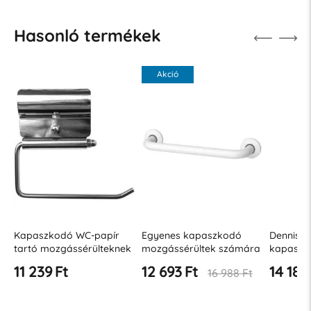
Hasonló termékek
Akció
Kapaszkodó WC-papír
Egyenes kapaszkodó
Dennis R
tartó mozgássérülteknek
mozgássérültek számára
kapaszk
⌀ 32, rozsdamentes acél,
300 mm JZ B
11 239 Ft
12 693 Ft
14 187
16 988 Ft
matt