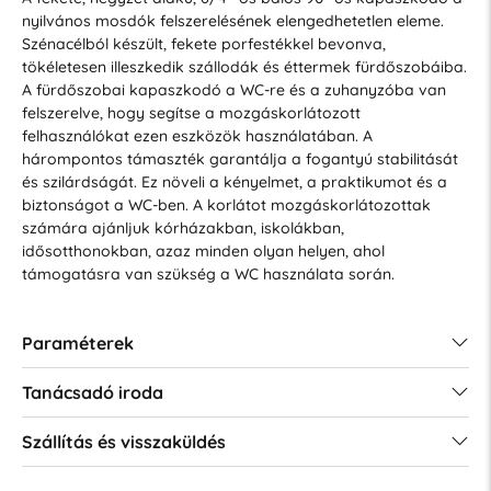
nyilvános mosdók felszerelésének elengedhetetlen eleme.
Szénacélból készült, fekete porfestékkel bevonva,
tökéletesen illeszkedik szállodák és éttermek fürdőszobáiba.
A fürdőszobai kapaszkodó a WC-re és a zuhanyzóba van
felszerelve, hogy segítse a mozgáskorlátozott
felhasználókat ezen eszközök használatában. A
hárompontos támaszték garantálja a fogantyú stabilitását
és szilárdságát. Ez növeli a kényelmet, a praktikumot és a
biztonságot a WC-ben. A korlátot mozgáskorlátozottak
számára ajánljuk kórházakban, iskolákban,
idősotthonokban, azaz minden olyan helyen, ahol
támogatásra van szükség a WC használata során.
Paraméterek
Tanácsadó iroda
Szállítás és visszaküldés