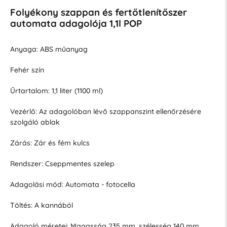
Folyékony szappan és fertőtlenítőszer
automata adagolója 1,1l POP
Anyaga: ABS műanyag
Fehér szín
Űrtartalom: 1,1 liter (1100 ml)
Vezérlő: Az adagolóban lévő szappanszint ellenőrzésére
szolgáló ablak
Zárás: Zár és fém kulcs
Rendszer: Cseppmentes szelep
Adagolási mód: Automata - fotocella
Töltés: A kannából
Adagoló méretei: Magasság 235 mm, szélesség 140 mm,