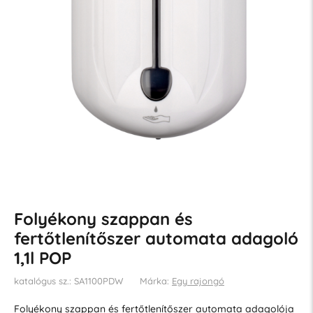
Folyékony szappan és
fertőtlenítőszer automata adagoló
1,1l POP
katalógus sz.: SA1100PDW
Márka:
Egy rajongó
Folyékony szappan és fertőtlenítőszer automata adagolója