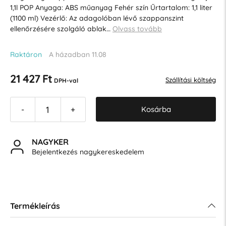
1,1l POP Anyaga: ABS műanyag Fehér szín Űrtartalom: 1,1 liter
(1100 ml) Vezérlő: Az adagolóban lévő szappanszint
ellenőrzésére szolgáló ablak…
Olvass tovább
Raktáron
A házadban 11.08
21 427 Ft
Szállítási költség
DPH-val
Kosárba
-
+
NAGYKER
Bejelentkezés nagykereskedelem
Termékleírás