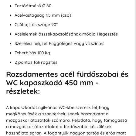
Tartóátmérő Ø 80
Acélvastagság 1,5 mm (cső)
Csőhajlítás szöge 90°
Acélelemek összekapcsolásának módja Hegesztés
Szerelési helyzet Függőleges vagy vízszintes
Teherbírás 100 kg
2 pontos fali rögzítés
Rozsdamentes acél fürdőszobai és
WC kapaszkodó 450 mm -
részletek:
A kapaszkodót nyilvános WC-kbe szerelik fel, hogy
megkönnyítsék a szaniterhelyiségek használatát a
mozgáskorlátozottak számára. Feladata, hogy támogassa
a mozgáskorlátozottakat a fürdőszobai készülékek
használata során. A fogantyúk nagyon tartós és erős matt