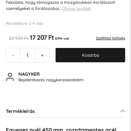
Feladata, hogy támogassa a mozgásukban korlátozott
személyeket a fürdőszobai…
Olvass tovább
Rendelésre 2-4 nap
17 207 Ft
22 925 Ft
Szállítási költség
DPH-val
Kosárba
-
+
NAGYKER
Bejelentkezés nagykereskedelem
Termékleírás
Egyenes nyél 450 mm, rozsdamentes acél,