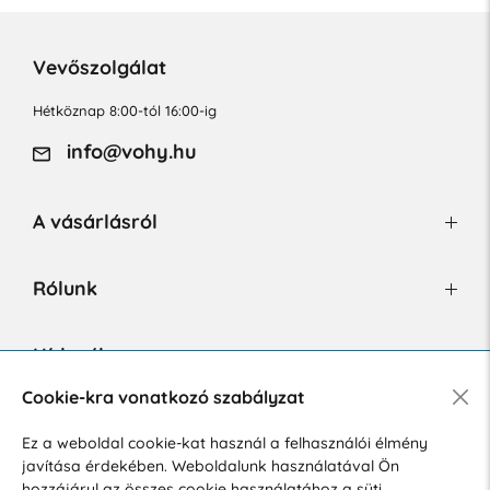
Vevőszolgálat
Hétköznap 8:00-tól 16:00-ig
info@vohy.hu
A vásárlásról
Rólunk
Hírlevél
Cookie-kra vonatkozó szabályzat
Ez a weboldal cookie-kat használ a felhasználói élmény
Hozzájárulok a személyes adatok marketing célú kezeléséhez.
javítása érdekében. Weboldalunk használatával Ön
Személyes adatok védelmére vonatkozó szabályzat
.
hozzájárul az összes cookie használatához a süti