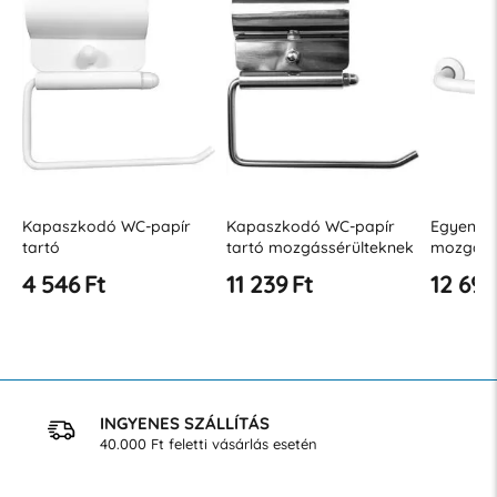
Kapaszkodó WC-papír
Egyenes kapaszkodó
Dennis R
tartó mozgássérülteknek
mozgássérültek számára
kapaszk
⌀ 32, rozsdamentes acél,
300 mm JZ B
11 239 Ft
12 693 Ft
14 187
16 988 Ft
matt
INGYENES SZÁLLÍTÁS
40.000 Ft feletti vásárlás esetén