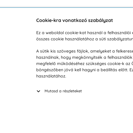
Cookie-kra vonatkozó szabályzat
Vevőszolgálat
A vá
Ez a weboldal cookie-kat használ a felhasználó
összes cookie használatához a süti szabályzat
Hétköznap 8:00-tól 16:00-ig
Reklam
info@vohy.hu
Szállít
A sütik kis szöveges fájlok, amelyeket a felker
használnak, hogy megkönnyítsék a felhasználók 
Üzleti 
megfelelő működéséhez szükséges cookie-k az Ön 
Visszak
böngészőben jóvá kell hagyni a beállítás előtt.
Hírek
használatához.
Keresé
Mutasd a részleteket