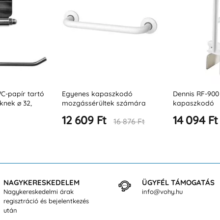
szkodó
Dennis RF-900 kád
Biztonsági ma
ek számára
kapaszkodó
hez
14 094 Ft
14 418 Ft
16 876 Ft
NAGYKERESKEDELEM
ÜGYFÉL TÁMOGATÁS
Nagykereskedelmi árak
info@vohy.hu
regisztráció és bejelentkezés
után