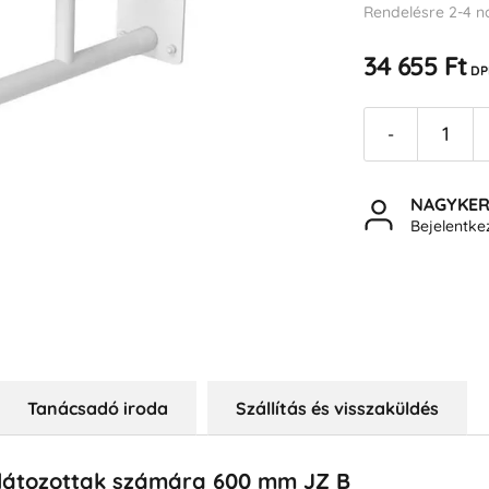
Rendelésre 2-4 n
34 655 Ft
DP
-
NAGYKE
Bejelentk
Tanácsadó iroda
Szállítás és visszaküldés
látozottak számára 600 mm JZ B