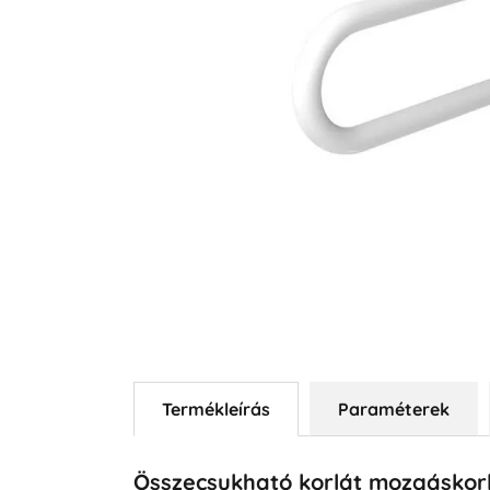
Termékleírás
Paraméterek
Összecsukható korlát mozgáskor