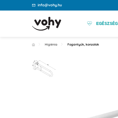
info@vohy.hu
EGÉSZSÉG
Higiénia
Fogantyúk, konzolok