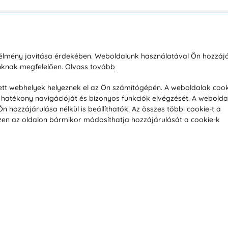
sárlásról
Rólunk
i élmény javítása érdekében. Weboldalunk használatával Ön hozzájá
unknak megfelelően.
Olvass tovább
áció / Áru visszaküldése
Kapcsolatok
ás és fizetés
Társaságról
esett webhelyek helyeznek el az Ön számítógépén. A weboldalak cook
hatékony navigációját és bizonyos funkciók elvégzését. A webolda
feltételek
Magánélet
hozzájárulása nélkül is beállíthatók. Az összes többi cookie-t a
üldési politika
Tanácsadó iroda
 Ezen az oldalon bármikor módosíthatja hozzájárulását a cookie-k
s betegség szerint