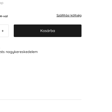
ap
Szállítási költség
H-val
Kosárba
+
R
ezés nagykereskedelem