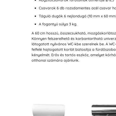
Rögzítőcsavarok furatainak átmérője Ø 8,5
Csavarok 6 db rozsdamentes acél csavar hat
Táguló dugók 6 nejlondugó (10 mm x 60 mm
A fogantyú súlya 3 kg.
A 60 cm hosszú, összecsukható, mozgáskorlátozot
Könnyen felszerelhető és karbantartható univerz
látogatott nyilvános WC-kbe szerelnek be. A WC
felfelé hajtogatott korlát biztosítja a fürdőszob
kényelmét. Erős és tartós eszköz, amelyet kórhá
otthonai számára ajánlunk.
Akció