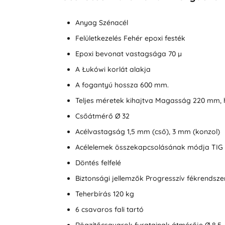
Anyag Szénacél
Felületkezelés Fehér epoxi festék
Epoxi bevonat vastagsága 70 µ
A Łukówi korlát alakja
A fogantyú hossza 600 mm.
Teljes méretek kihajtva Magasság 220 mm,
Csőátmérő Ø 32
Acélvastagság 1,5 mm (cső), 3 mm (konzol)
Acélelemek összekapcsolásának módja TIG 
Döntés felfelé
Biztonsági jellemzők Progresszív fékrendsze
Teherbírás 120 kg
6 csavaros fali tartó