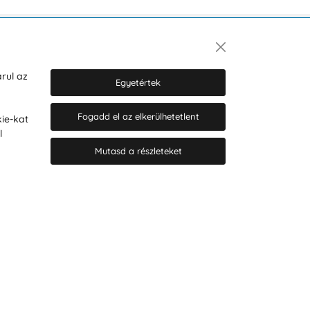
Hírlevél
rul az
Egyetértek
Fogadd el az elkerülhetetlent
ie-kat
Hozzájárulok a személyes adatok
l
marketing célú kezeléséhez.
Személyes adatok védelmére
Mutasd a részleteket
vonatkozó szabályzat
.
© 2026 Hesty s.r.o.
Cookie-beállítások szerkesztése
Web design: MARLOW DESIGN