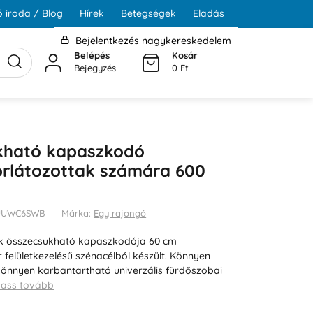
 iroda / Blog
Hírek
Betegségek
Eladás
Bejelentkezés nagykereskedelem
Belépés
Kosár
Bejegyzés
0 Ft
kható kapaszkodó
rlátozottak számára 600
32UUWC6SWB
Márka:
Egy rajongó
k összecsukható kapaszkodója 60 cm
 felületkezelésű szénacélból készült. Könnyen
 könnyen karbantartható univerzális fürdőszobai
vass tovább