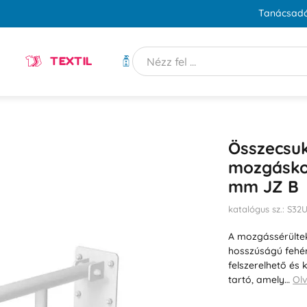
Tanácsadó
TEXTIL
HIGIÉNIA
Összecsu
mozgásko
mm JZ B
katalógus sz.: S
A mozgássérülte
hosszúságú fehér
felszerelhető és
tartó, amely…
Ol