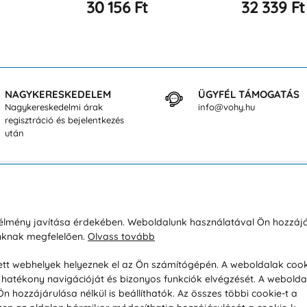
32 339 Ft
33 064 Ft
NAGYKERESKEDELEM
ÜGYFÉL TÁMOGATÁS
Nagykereskedelmi árak
info@vohy.hu
regisztráció és bejelentkezés
után
sárlásról
Rólunk
i élmény javítása érdekében. Weboldalunk használatával Ön hozzájá
unknak megfelelően.
Olvass tovább
áció / Áru visszaküldése
Kapcsolatok
ás és fizetés
Társaságról
esett webhelyek helyeznek el az Ön számítógépén. A weboldalak cook
hatékony navigációját és bizonyos funkciók elvégzését. A webolda
feltételek
Magánélet
hozzájárulása nélkül is beállíthatók. Az összes többi cookie-t a
üldési politika
Tanácsadó iroda