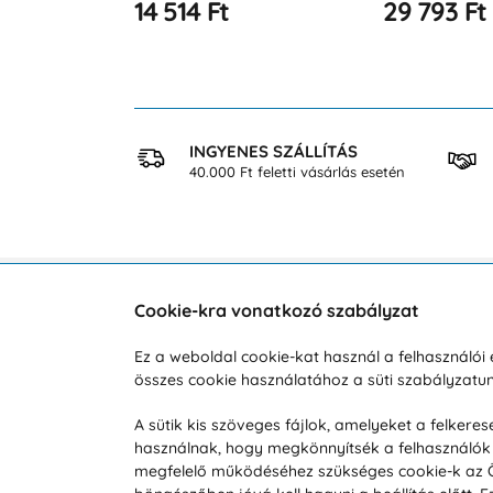
29 793 Ft
30 156 Ft
 VÁSÁRLÁS
INGYENES SZÁLLÍTÁS
osan
40.000 Ft feletti vásárlás esetén
Cookie-kra vonatkozó szabályzat
Vevőszolgálat
A vá
Ez a weboldal cookie-kat használ a felhasználó
Hétköznap 8:00-tól 16:00-ig
összes cookie használatához a süti szabályzat
Reklam
info@vohy.hu
Szállít
A sütik kis szöveges fájlok, amelyeket a felker
használnak, hogy megkönnyítsék a felhasználók 
Üzleti 
megfelelő működéséhez szükséges cookie-k az Ön 
Visszak