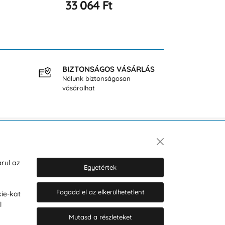
41 068 Ft
47 251 Ft
BIZTONSÁGOS VÁSÁRLÁS
INGY
Nálunk biztonságosan
40.000
vásárolhat
Hírlevél
rul az
Egyetértek
Fogadd el az elkerülhetetlent
ie-kat
Hozzájárulok a személyes adatok
l
marketing célú kezeléséhez.
Személyes adatok védelmére
Mutasd a részleteket
vonatkozó szabályzat
.