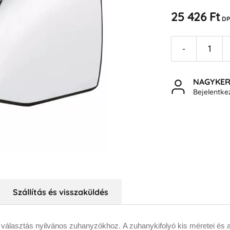
25 426 Ft
DP
-
NAGYKE
Bejelentk
Szállítás és visszaküldés
b választás nyilvános zuhanyzókhoz.
A zuhanykifolyó kis méretei és 