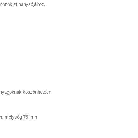
örtönök zuhanyzójához.
 anyagoknak köszönhetően
mm, mélység 76 mm