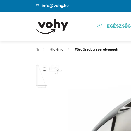
info@vohy.hu
EGÉSZSÉG
Higiénia
Fürdőszoba szerelvények