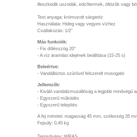
illeszkedik uszodák, edzőtermek, öltözők vagy b
Test anyaga: krómozott sárgaréz
Használata: Hideg vagy vegyes vízhez
Csatlakozás: 1/2"
Más funkciók:
- Fix dőlésszög 20°
- A víz áramlási idejének beállítása (15-25 s)
Beleértve:
- Vandálbiztos szűrővel felszerelt mosogató
Jellemzők:
- Kiváló vandalizmusállóság a legjobb minőségű
- Egyszerű működés
- Egyszerű telepítés
A fej méretei: magasság 45 mm, szélesség 35 
Fejsúly: 0,45 kg
Tanúsítvány: WRAS