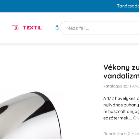
Tanácsadó
TEXTIL
HIGIÉNIA
Vékony zu
vandaliz
katalógus sz.: FA
A 1/2 hüvelykes 
nyilvános zuhany
felhasznált anya
edzőtermek,…
Ol
Rendelésre 2-4 n