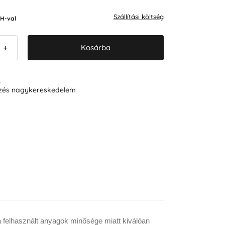
Szállítási költség
H-val
Kosárba
+
R
ezés nagykereskedelem
a felhasznált anyagok minősége miatt kiválóan