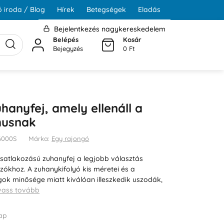
 iroda / Blog
Hírek
Betegségek
Eladás
Bejelentkezés nagykereskedelem
Belépés
Kosár
Bejegyzés
0 Ft
hanyfej, amely ellenáll a
musnak
N6000S
Márka:
Egy rajongó
csatlakozású zuhanyfej a legjobb választás
zókhoz. A zuhanykifolyó kis méretei és a
gok minősége miatt kiválóan illeszkedik uszodák,
vass tovább
ap