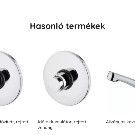
Hasonló termékek
, rejtett
Állványos keverőcsap 9001
Állványos kev