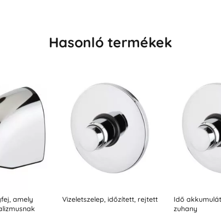
Hasonló termékek
őzített, rejtett
Idő akkumulátor, rejtett
Állványos kev
zuhany