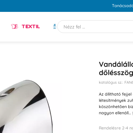
Tanácsadó
TEXTIL
HIGIÉNIA
Vandáláll
dőlésszög
katalógus sz.: FA
Az állítható fejje
létesítmények z
köszönhetően bi
nagyon ellenáll…
Rendelésre 2-4 n