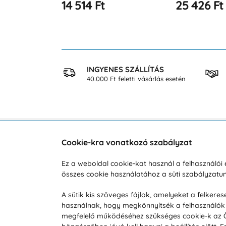
25 426 Ft
29 793 Ft
 VÁSÁRLÁS
INGYENES SZÁLLÍTÁS
osan
40.000 Ft feletti vásárlás esetén
Cookie-kra vonatkozó szabályzat
Vevőszolgálat
A vá
Ez a weboldal cookie-kat használ a felhasználó
Hétköznap 8:00-tól 16:00-ig
összes cookie használatához a süti szabályzat
Reklam
info@vohy.hu
Szállít
A sütik kis szöveges fájlok, amelyeket a felker
használnak, hogy megkönnyítsék a felhasználók 
Üzleti 
megfelelő működéséhez szükséges cookie-k az Ön 
Visszak