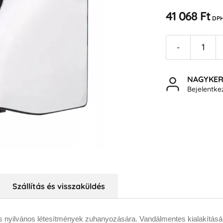
41 068 Ft
DPH
-
NAGYKE
Bejelentk
Szállítás és visszaküldés
oldás nyilvános létesítmények zuhanyozására.
Vandálmentes kialakításá