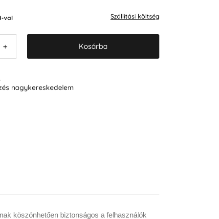
Szállítási költség
-val
Kosárba
+
R
ezés nagykereskedelem
nak köszönhetően biztonságos a felhasználók