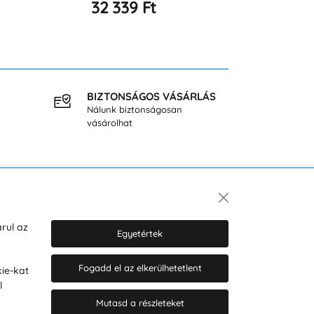
33 064 Ft
47 251 Ft
BIZTONSÁGOS VÁSÁRLÁS
INGY
Nálunk biztonságosan
40.000
vásárolhat
Hírlevél
rul az
Egyetértek
Fogadd el az elkerülhetetlent
ie-kat
Hozzájárulok a személyes adatok
l
marketing célú kezeléséhez.
Személyes adatok védelmére
Mutasd a részleteket
vonatkozó szabályzat
.