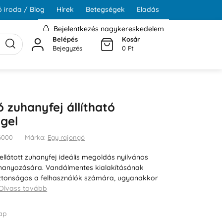
 iroda / Blog
Hírek
Betegségek
Eladás
Bejelentkezés nagykereskedelem
Belépés
Kosár
Bejegyzés
0 Ft
ó zuhanyfej állítható
gel
N6000
Márka:
Egy rajongó
l ellátott zuhanyfej ideális megoldás nyilvános
uhanyozására. Vandálmentes kialakításának
ztonságos a felhasználók számára, ugyanakkor
Olvass tovább
ap