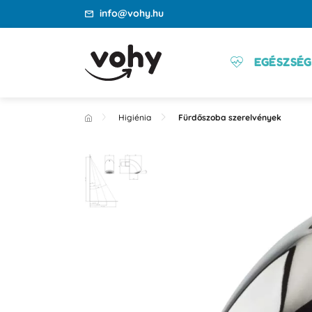
info@vohy.hu
EGÉSZSÉG
Higiénia
Fürdőszoba szerelvények