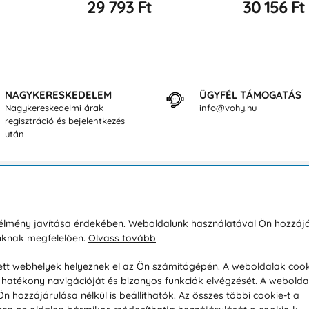
30 156 Ft
32 339 Ft
NAGYKERESKEDELEM
ÜGYFÉL TÁMOGATÁS
Nagykereskedelmi árak
info@vohy.hu
regisztráció és bejelentkezés
után
sárlásról
Rólunk
i élmény javítása érdekében. Weboldalunk használatával Ön hozzájá
unknak megfelelően.
Olvass tovább
áció / Áru visszaküldése
Kapcsolatok
ás és fizetés
Társaságról
esett webhelyek helyeznek el az Ön számítógépén. A weboldalak cook
hatékony navigációját és bizonyos funkciók elvégzését. A webolda
feltételek
Magánélet
hozzájárulása nélkül is beállíthatók. Az összes többi cookie-t a
üldési politika
Tanácsadó iroda