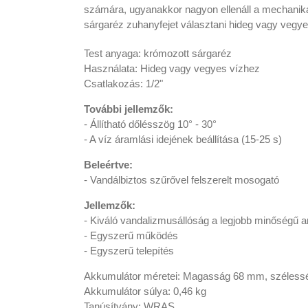
számára, ugyanakkor nagyon ellenáll a mechanika
sárgaréz zuhanyfejet választani hideg vagy vegye
Test anyaga: krómozott sárgaréz
Használata: Hideg vagy vegyes vízhez
Csatlakozás: 1/2"
További jellemzők:
- Állítható dőlésszög 10° - 30°
- A víz áramlási idejének beállítása (15-25 s)
Beleértve:
- Vandálbiztos szűrővel felszerelt mosogató
Jellemzők:
- Kiváló vandalizmusállóság a legjobb minőségű
- Egyszerű működés
- Egyszerű telepítés
Akkumulátor méretei: Magasság 68 mm, széles
Akkumulátor súlya: 0,46 kg
Tanúsítvány: WRAS