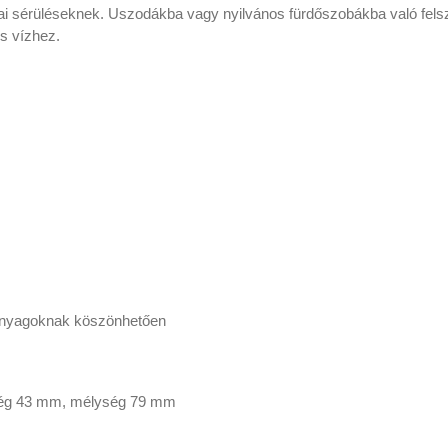
i sérüléseknek.
Uszodákba vagy nyilvános fürdőszobákba való fel
s vízhez.
 anyagoknak köszönhetően
ség 43 mm, mélység 79 mm