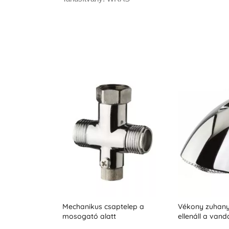
ptelep a
Vékony zuhanyfej, amely
Vizeletszelep, id
t
ellenáll a vandalizmusnak