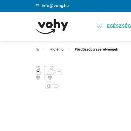
info@vohy.hu
EGÉSZSÉG
Higiénia
Fürdőszoba szerelvények