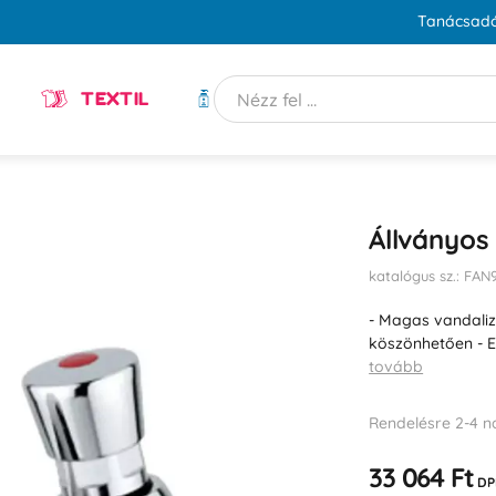
Tanácsadó
TEXTIL
HIGIÉNIA
Állványos
katalógus sz.: FAN
- Magas vandali
köszönhetően - E
tovább
Rendelésre 2-4 n
33 064 Ft
DP