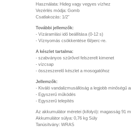
Használata: Hideg vagy vegyes vízhez
Vezérlés módja: Gomb
Csatlakozás: 1/2"
További jellemzők:
- Vízáramlási idő beállítása (0-12 s)
- Víznyomás csökkentése 6l/perc-re.
A készlet tartalma:
- szabványos szűrővel felszerelt kimenet
- vízcsap
- összeszerelő készlet a mosogatóhoz
Jellemzők:
- Kiváló vandalizmusállóság a legjobb minőségű
- Egyszerű működés
- Egyszerű telepítés
Az akkumulátor méretei (kifolyó): magasság 91
Akkumulátor súlya: 0,76 kg Súly
Tanúsítvány: WRAS