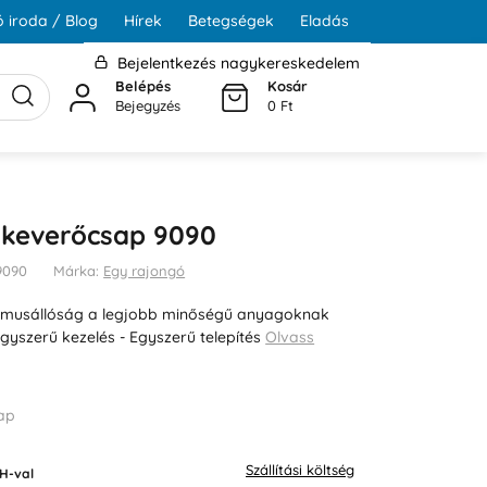
 iroda / Blog
Hírek
Betegségek
Eladás
Bejelentkezés nagykereskedelem
Belépés
Kosár
Bejegyzés
0 Ft
 keverőcsap 9090
9090
Márka:
Egy rajongó
zmusállóság a legjobb minőségű anyagoknak
gyszerű kezelés - Egyszerű telepítés
Olvass
ap
Szállítási költség
H-val