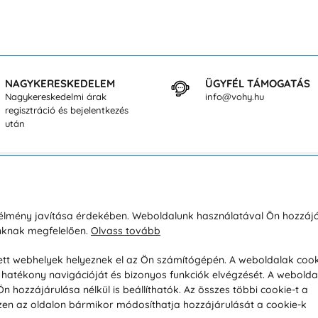
NAGYKERESKEDELEM
ÜGYFÉL TÁMOGATÁS
Nagykereskedelmi árak
info@vohy.hu
regisztráció és bejelentkezés
után
sárlásról
Rólunk
i élmény javítása érdekében. Weboldalunk használatával Ön hozzájá
unknak megfelelően.
Olvass tovább
áció / Áru visszaküldése
Kapcsolatok
ás és fizetés
Társaságról
esett webhelyek helyeznek el az Ön számítógépén. A weboldalak cook
hatékony navigációját és bizonyos funkciók elvégzését. A webolda
feltételek
Magánélet
hozzájárulása nélkül is beállíthatók. Az összes többi cookie-t a
üldési politika
Tanácsadó iroda
 Ezen az oldalon bármikor módosíthatja hozzájárulását a cookie-k