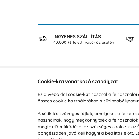
 VÁSÁRLÁS
INGYENES SZÁLLÍTÁS
osan
40.000 Ft feletti vásárlás esetén
Cookie-kra vonatkozó szabályzat
Vevőszolgálat
A vá
Ez a weboldal cookie-kat használ a felhasználó
Hétköznap 8:00-tól 16:00-ig
összes cookie használatához a süti szabályzat
Reklam
info@vohy.hu
Szállít
A sütik kis szöveges fájlok, amelyeket a felker
használnak, hogy megkönnyítsék a felhasználók 
Üzleti 
megfelelő működéséhez szükséges cookie-k az Ön 
Visszak
böngészőben jóvá kell hagyni a beállítás előtt.
Hírek