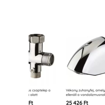
ptelep a
Vékony zuhanyfej, amely
Vizeletszelep, id
t
ellenáll a vandalizmusnak
25 426 Ft
29 793 Ft