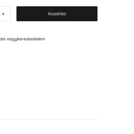
Kosárba
+
R
ezés nagykereskedelem