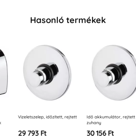
Hasonló termékek
őzített, rejtett
Idő akkumulátor, rejtett
Állványos kev
zuhany
30 156 Ft
32 339 Ft