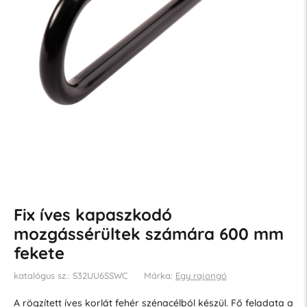
Fix íves kapaszkodó
mozgássérültek számára 600 mm
fekete
katalógus sz.: S32UU6SSWC
Márka:
Egy rajongó
A rögzített íves korlát fehér szénacélból készül. Fő feladata a