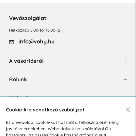
Vevőszolgálat
Hétköznap 8:00-tól 16:00-ig
info@vohy.hu
A vásárlásról
Rólunk
Hírlevél
Cookie-kra vonatkozó szabályzat
Ez a weboldal cookie-kat használ a felhasználói élmény
Hozzájárulok a személyes adatok marketing célú kezeléséhez.
javítása érdekében. Weboldalunk használatával Ön
Személyes adatok védelmére vonatkozó szabályzat
.
hozzájárul az összes cookie használatához a süti