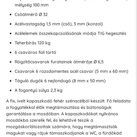
mélység 100 mm
Csőátmérő Ø 32
Acélvastagság 1,5 mm (cső), 3 mm (konzol)
Acélelemek összekapcsolásának módja TIG hegesztés
Teherbírás 120 kg
6 csavaros fali tartó
Rögzítőcsavarok furatainak átmérője Ø 6,5
Csavarok 6 rozsdamentes acél csavar (5 mm x 60 mm)
Táguló dugók 6 nejlondugó (8 mm x 50 mm)
A fogantyú súlya 2,3 kg
A fix, ívelt kapaszkodó fehér szénacélból készült. Fő feladata
a fogyatékkal élők megtámasztása és biztonságuk
garantálása a mosdóban. A kapaszkodókat nyilvános
mosdókba szerelik fel, és lehetővé teszik a
mozgáskorlátozottak számára, hogy megtámasztsák
magukat vagy rájuk támaszkodjanak a WC, a fürdőkád