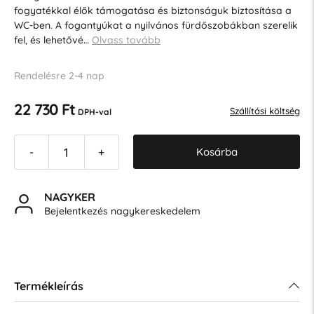
fogyatékkal élők támogatása és biztonságuk biztosítása a
WC-ben. A fogantyúkat a nyilvános fürdőszobákban szerelik
fel, és lehetővé…
Olvass tovább
Rendelésre 2-4 nap
22 730 Ft
Szállítási költség
DPH-val
Kosárba
-
+
NAGYKER
Bejelentkezés nagykereskedelem
Termékleírás