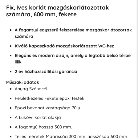
Fix, íves korlát mozgáskorlátozottak
számára, 600 mm, fekete
A fogantyú egyszerű felszerelése mozgáskorlátozottak
számára
Kiváló kapaszkodó mozgáskorlátozott WC-hez
Elegáns és modern dizájn, amely a legtöbb belső térbe
illik
2 év házhozszállítási garancia
Műszaki adatok
Anyag Szénacél
Felületkezelés Fekete epoxi festék
Epoxi bevonat vastagsága 70 µ
A Łukówi korlát alakja
A fogantyú hossza 500 mm.
Teljes méretek Magasság 300 mm, hosszúság 600 mm,