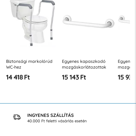
Biztonsági markolórúd
Egyenes kapaszkodó
Egyenes
WC-hez
mozgáskorlátozottak
mozgásk
számára 400 mm JZ B
számára
14 418 Ft
15 143 Ft
15 934
INGYENES SZÁLLÍTÁS
40.000 Ft feletti vásárlás esetén