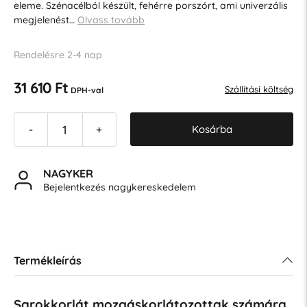
eleme. Szénacélból készült, fehérre porszórt, ami univerzális
megjelenést…
Olvass tovább
Rendelésre 2-4 nap
31 610 Ft
Szállítási költség
DPH-val
Kosárba
-
+
NAGYKER
Bejelentkezés nagykereskedelem
Termékleírás
Sarokkorlát mozgáskorlátozottak számára