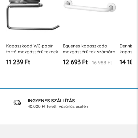
Kapaszkodó WC-papír
Egyenes kapaszkodó
Dennis R
tartó mozgássérülteknek
mozgássérültek számára
kapaszk
⌀ 32, rozsdamentes acél,
300 mm JZ B
11 239 Ft
12 693 Ft
14 187
16 988 Ft
matt
INGYENES SZÁLLÍTÁS
40.000 Ft feletti vásárlás esetén