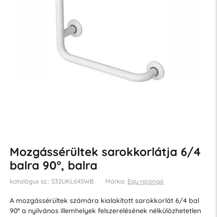
Mozgássérültek sarokkorlátja 6/4
balra 90°, balra
katalógus sz.: S32UKL64SWB
Márka:
Egy rajongó
A mozgássérültek számára kialakított sarokkorlát 6/4 bal
90º a nyilvános illemhelyek felszerelésének nélkülözhetetlen