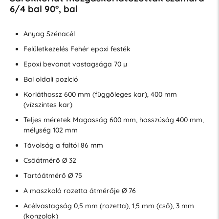
6/4 bal 90°, bal
Anyag Szénacél
Felületkezelés Fehér epoxi festék
Epoxi bevonat vastagsága 70 µ
Bal oldali pozíció
Korláthossz 600 mm (függőleges kar), 400 mm
(vízszintes kar)
Teljes méretek Magasság 600 mm, hosszúság 400 mm,
mélység 102 mm
Távolság a faltól 86 mm
Csőátmérő Ø 32
Tartóátmérő Ø 75
A maszkoló rozetta átmérője Ø 76
Acélvastagság 0,5 mm (rozetta), 1,5 mm (cső), 3 mm
(konzolok)