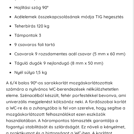
Hajlítási szög 90°
Acélelemek összekapcsolásának módja TIG hegesztés
Teherbírás 120 kg
Támpontok 3
9 csavaros fali tartó
Csavarok 9 rozsdamentes acél csavar (5 mm x 60 mm)
Táguló dugók 9 nejlondugó (8 mm x 50 mm)
Nyél súlya 1,5 kg
A 6/4 balos 90º-os sarokkorlát mozgáskorlátozottak
számára a nyilvános WC-berendezések nélkülözhetetlen
eleme. Szénacélból készült, fehér porfestékkel bevonva, ami
univerzális megjelenést kölcsönöz neki. A fürdőszobai korlát
a WC-re és a zuhanyzóba is fel van szerelve, hogy segítse a
mozgáskorlátozott felhasználókat ezen eszközök
használatában. A hárompontos támaszték garantálja a
fogantyú stabilitását és szilárdságát. Ez növeli a kényelmet,
a praktikumot és a biztonságot a WC-ben. A korlátot