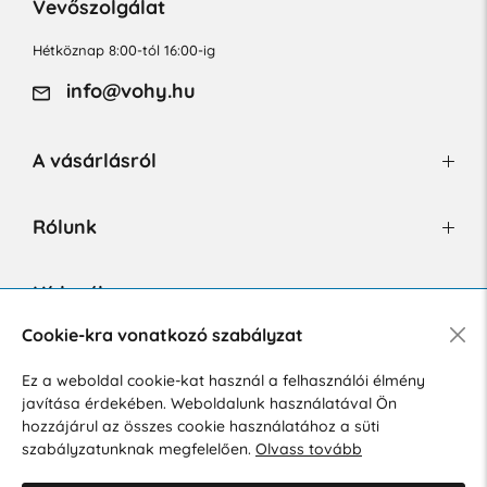
Vevőszolgálat
Hétköznap 8:00-tól 16:00-ig
info@vohy.hu
A vásárlásról
Rólunk
Hírlevél
Cookie-kra vonatkozó szabályzat
Ez a weboldal cookie-kat használ a felhasználói élmény
Hozzájárulok a személyes adatok marketing célú kezeléséhez.
javítása érdekében. Weboldalunk használatával Ön
Személyes adatok védelmére vonatkozó szabályzat
.
hozzájárul az összes cookie használatához a süti
szabályzatunknak megfelelően.
Olvass tovább