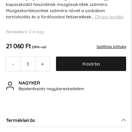
kapaszkodót használnak mozgássérültek számára.
Mozgáskorlátozottak számára növeli a szobában
tartózkodás és a fürdőszobai felszerelések…
Olvass tovább
Rendelésre 2-4 nap
21 060 Ft
Szállítási költség
DPH-val
Kosárba
-
+
NAGYKER
Bejelentkezés nagykereskedelem
Termékleírás