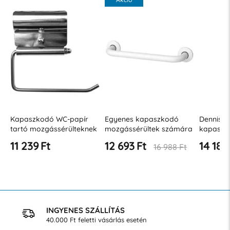
Kapaszkodó WC-papír
Egyenes kapaszkodó
Dennis R
tartó mozgássérülteknek
mozgássérültek számára
kapaszk
⌀ 32, rozsdamentes acél,
300 mm JZ B
11 239 Ft
12 693 Ft
14 187
16 988 Ft
matt
INGYENES SZÁLLÍTÁS
40.000 Ft feletti vásárlás esetén