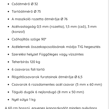
Csőátmérő Ø 32
Tartóátmérő Ø 75
A maszkoló rozetta átmérője Ø 76
Acélvastagság 0,5 mm (rozetta), 1,5 mm (cső), 3 mm
(konzol)
Csőhajlítás szöge 90°
Acélelemek összekapcsolásának módja TIG hegesztés
Szerelési helyzet Függőleges vagy vízszintes
Teherbírás 120 kg
6 csavaros fali tartó
Rögzítőcsavarok furatainak átmérője Ø 6,5
Csavarok 6 rozsdamentes acél csavar (5 mm x 60 mm)
Táguló dugók 6 nejlondugó (8 mm x 50 mm)
Nyél súlya 1 kg
A 60 cm hosszú, egyenes kapaszkodót minden nyilvános