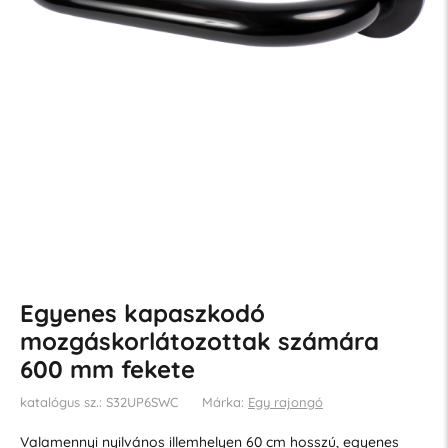
Egyenes kapaszkodó
mozgáskorlátozottak számára
600 mm fekete
katalógus sz.: S32UP6SWC
Márka:
Egy rajongó
Valamennyi nyilvános illemhelyen 60 cm hosszú, egyenes