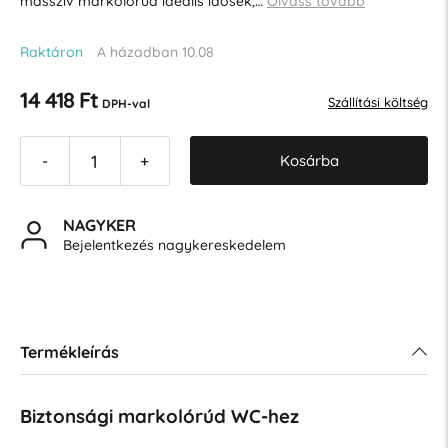
masszív markolórúd ideális idősek,…
Olvass tovább
Raktáron
A házadban 10.08
14 418 Ft
Szállítási költség
DPH-val
Kosárba
-
+
NAGYKER
Bejelentkezés nagykereskedelem
Termékleírás
Biztonsági markolórúd WC-hez