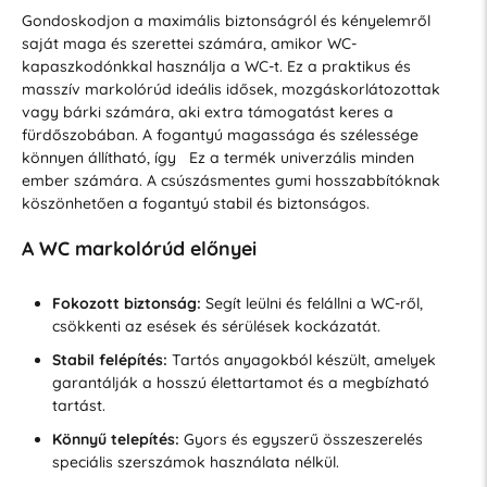
Gondoskodjon a maximális biztonságról és kényelemről
saját maga és szerettei számára, amikor WC-
kapaszkodónkkal használja a WC-t. Ez a praktikus és
masszív markolórúd ideális idősek, mozgáskorlátozottak
vagy bárki számára, aki extra támogatást keres a
fürdőszobában. A fogantyú magassága és szélessége
könnyen állítható, így
Ez a termék univerzális minden
ember számára. A csúszásmentes gumi hosszabbítóknak
köszönhetően a fogantyú stabil és biztonságos.
A WC markolórúd előnyei
Fokozott biztonság:
Segít leülni és felállni a WC-ről,
csökkenti az esések és sérülések kockázatát.
Stabil felépítés:
Tartós anyagokból készült, amelyek
garantálják a hosszú élettartamot és a megbízható
tartást.
Könnyű telepítés:
Gyors és egyszerű összeszerelés
speciális szerszámok használata nélkül.