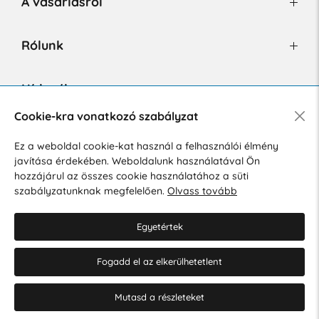
A vásárlásról
Rólunk
Hírlevél
Cookie-kra vonatkozó szabályzat
Ez a weboldal cookie-kat használ a felhasználói élmény
Hozzájárulok a személyes adatok marketing célú kezeléséhez.
javítása érdekében. Weboldalunk használatával Ön
Személyes adatok védelmére vonatkozó szabályzat
.
hozzájárul az összes cookie használatához a süti
szabályzatunknak megfelelően.
Olvass tovább
Egyetértek
Fogadd el az elkerülhetetlent
© 2026 Hesty s.r.o.
Cookie-beállítások szerkesztése
Mutasd a részleteket
Web design: MARLOW DESIGN