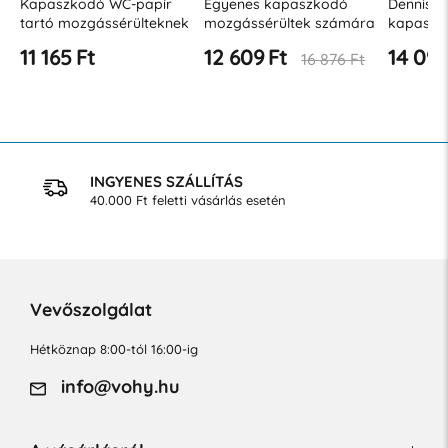
Kapaszkodó WC-papír
Egyenes kapaszkodó
Dennis R
tartó mozgássérülteknek
mozgássérültek számára
kapaszk
⌀ 32, rozsdamentes acél,
300 mm JZ B
11 165 Ft
12 609 Ft
14 094
16 876 Ft
matt
INGYENES SZÁLLÍTÁS
40.000 Ft feletti vásárlás esetén
Vevőszolgálat
Hétköznap 8:00-tól 16:00-ig
info@vohy.hu