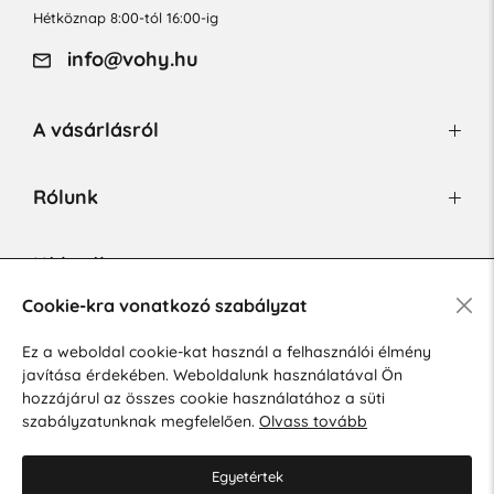
Hétköznap 8:00-tól 16:00-ig
info@vohy.hu
A vásárlásról
Rólunk
Hírlevél
Cookie-kra vonatkozó szabályzat
Ez a weboldal cookie-kat használ a felhasználói élmény
Hozzájárulok a személyes adatok marketing célú kezeléséhez.
javítása érdekében. Weboldalunk használatával Ön
Személyes adatok védelmére vonatkozó szabályzat
.
hozzájárul az összes cookie használatához a süti
szabályzatunknak megfelelően.
Olvass tovább
Egyetértek