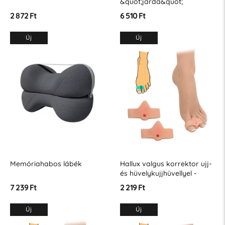
&quot;járda&quot;
2 872 Ft
6 510 Ft
Új
Új
Memóriahabos lábék
Hallux valgus korrektor ujj-
és hüvelykujjhüvellyel -
testhezálló
7 239 Ft
2 219 Ft
Új
Új