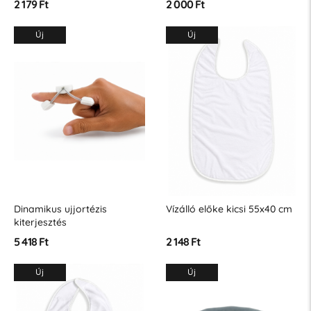
2 179 Ft
2 000 Ft
Új
Új
Dinamikus ujjortézis
Vízálló előke kicsi 55x40 cm
kiterjesztés
5 418 Ft
2 148 Ft
Új
Új