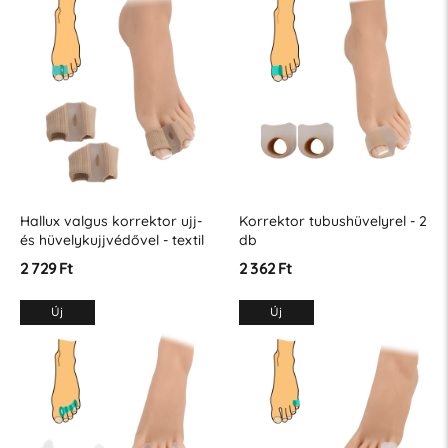
Hallux valgus korrektor ujj-
Korrektor tubushüvelyrel - 2
és hüvelykujjvédővel - textil
db
2 db
2 729 Ft
2 362 Ft
Új
Új