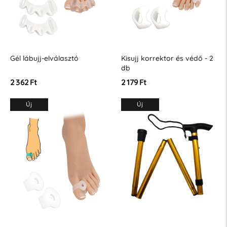
Gél lábujj-elválasztó
Kisujj korrektor és védő - 2
db
2 362 Ft
2 179 Ft
Új
Új