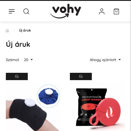
Új áruk
Új áruk
Számol:
20
Ahogy ajánlott
Új
Új