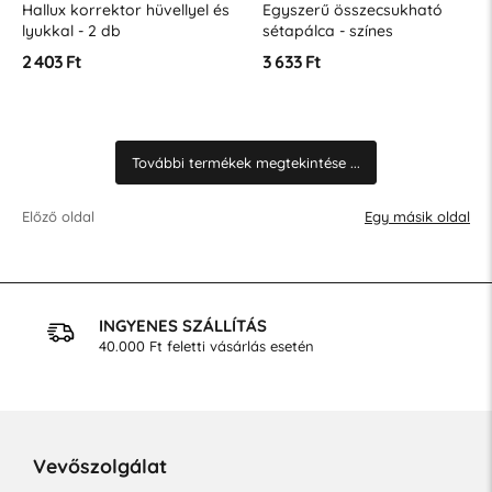
Hallux korrektor hüvellyel és
Egyszerű összecsukható
lyukkal - 2 db
sétapálca - színes
2 403 Ft
3 633 Ft
További termékek megtekintése ...
Előző oldal
Egy másik oldal
INGYENES SZÁLLÍTÁS
40.000 Ft feletti vásárlás esetén
Vevőszolgálat