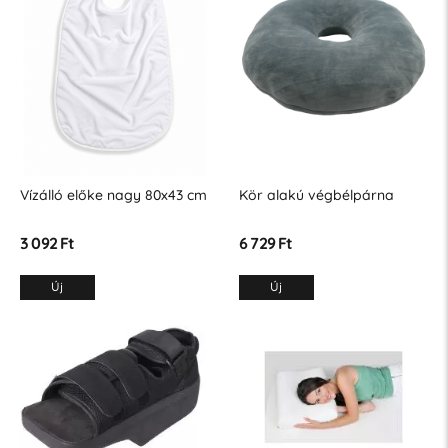
Vízálló előke nagy 80x43 cm
Kör alakú végbélpárna
3 092 Ft
6 729 Ft
Új
Új