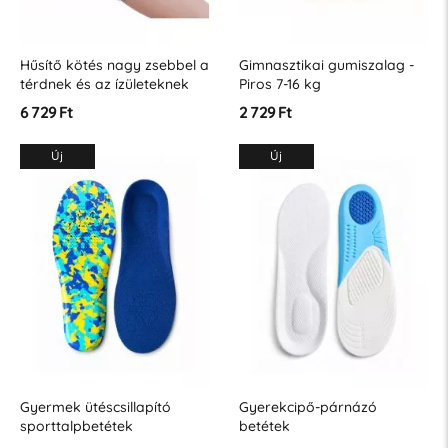
Hűsítő kötés nagy zsebbel a
Gimnasztikai gumiszalag -
térdnek és az ízületeknek
Piros 7-16 kg
6 729 Ft
2 729 Ft
Új
Új
Gyermek ütéscsillapító
Gyerekcipő-párnázó
sporttalpbetétek
betétek