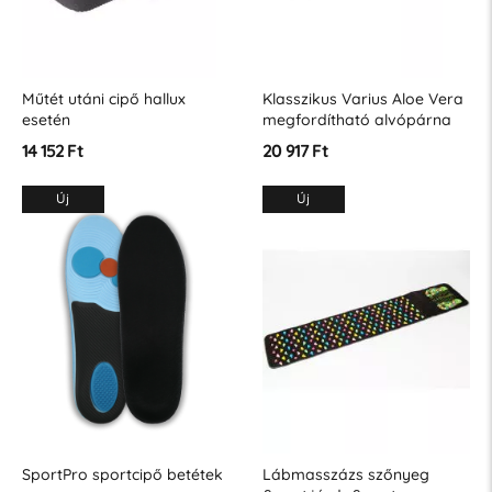
Műtét utáni cipő hallux
Klasszikus Varius Aloe Vera
esetén
megfordítható alvópárna
14 152 Ft
20 917 Ft
Új
Új
SportPro sportcipő betétek
Lábmasszázs szőnyeg