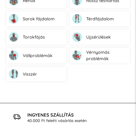
Reflux
Rossz testtartás
Sarok fájdalom
Térdfájdalom
Torokfájás
Ujjsérülések
Vérnyomás
Vállproblémák
problémák
Visszér
INGYENES SZÁLLÍTÁS
40.000 Ft feletti vásárlás esetén