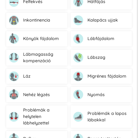
Felfekvés
Hátfájás
Inkontinencia
Kalapács ujjak
Könyök fájdalom
Lábfájdalom
Lábmagasság
Lábszag
kompenzáció
Láz
Migrénes fájdalom
Nehéz légzés
Nyomás
Problémák a
Problémák a lapos
helytelen
lábakkal
lábhelyzettel