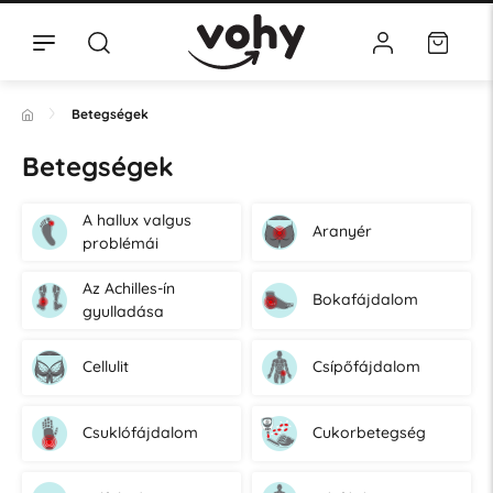
Betegségek
Betegségek
A hallux valgus
Aranyér
problémái
Az Achilles-ín
Bokafájdalom
gyulladása
Cellulit
Csípőfájdalom
Csuklófájdalom
Cukorbetegség