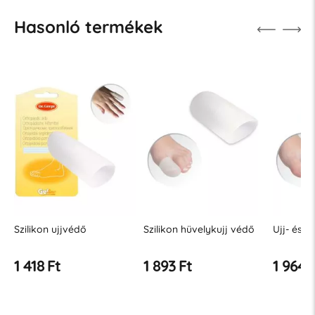
Hasonló termékek
Szilikon hüvelykujj védő
Ujj- és ízületvédő
TUBI zse
1 893 Ft
1 964 Ft
1 964 