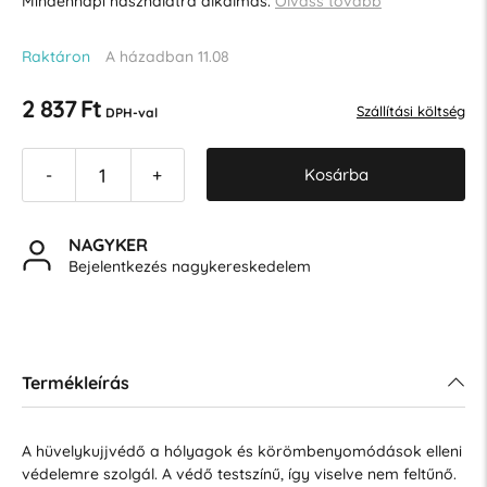
Mindennapi használatra alkalmas.
Olvass tovább
Raktáron
A házadban 11.08
2 837 Ft
Szállítási költség
DPH-val
Kosárba
-
+
NAGYKER
Bejelentkezés nagykereskedelem
Termékleírás
A hüvelykujjvédő a hólyagok és körömbenyomódások elleni
védelemre szolgál. A védő testszínű, így viselve nem feltűnő.