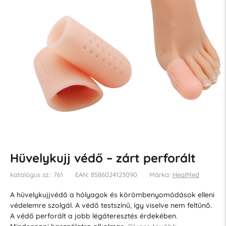
Hüvelykujj védő – zárt perforált
katalógus sz.: 761
EAN: 8586024123090
Márka:
HealMed
A hüvelykujjvédő a hólyagok és körömbenyomódások elleni
védelemre szolgál. A védő testszínű, így viselve nem feltűnő.
A védő perforált a jobb légáteresztés érdekében.