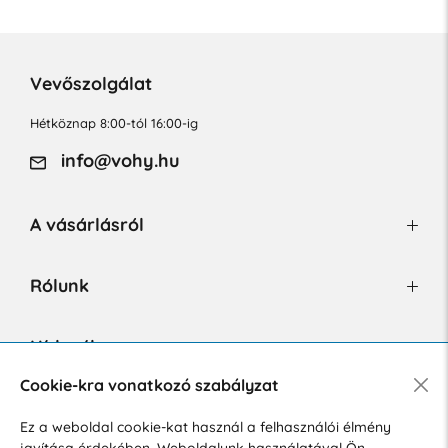
Vevőszolgálat
Hétköznap 8:00-tól 16:00-ig
info@vohy.hu
A vásárlásról
Rólunk
Hírlevél
Cookie-kra vonatkozó szabályzat
Ez a weboldal cookie-kat használ a felhasználói élmény
Hozzájárulok a személyes adatok marketing célú kezeléséhez.
javítása érdekében. Weboldalunk használatával Ön