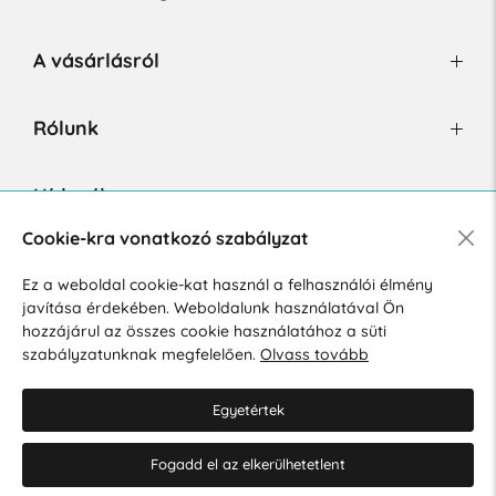
A vásárlásról
Rólunk
Hírlevél
Cookie-kra vonatkozó szabályzat
Ez a weboldal cookie-kat használ a felhasználói élmény
Hozzájárulok a személyes adatok marketing célú kezeléséhez.
javítása érdekében. Weboldalunk használatával Ön
Személyes adatok védelmére vonatkozó szabályzat
.
hozzájárul az összes cookie használatához a süti
szabályzatunknak megfelelően.
Olvass tovább
Egyetértek
Fogadd el az elkerülhetetlent