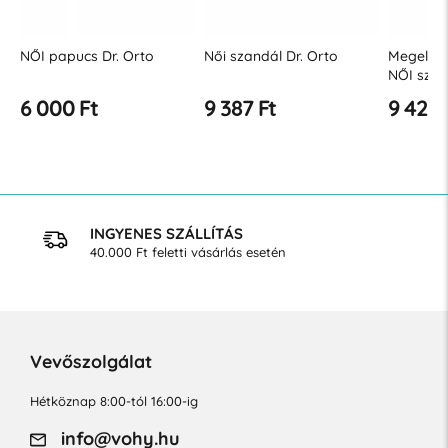
NŐI papucs Dr. Orto
Női szandál Dr. Orto
Megelőző
NŐI szan
6 000 Ft
9 387 Ft
9 423 
INGYENES SZÁLLÍTÁS
40.000 Ft feletti vásárlás esetén
Vevőszolgálat
Hétköznap 8:00-tól 16:00-ig
info@vohy.hu