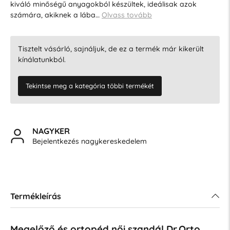
kiváló minőségű anyagokból készültek, ideálisak azok
számára, akiknek a lába…
Olvass tovább
Tisztelt vásárló, sajnáljuk, de ez a termék már kikerült
kínálatunkból.
Tekintse meg a kategória többi termékét
NAGYKER
Bejelentkezés nagykereskedelem
Termékleírás
Megelőző és ortopéd női szandál Dr.Orto