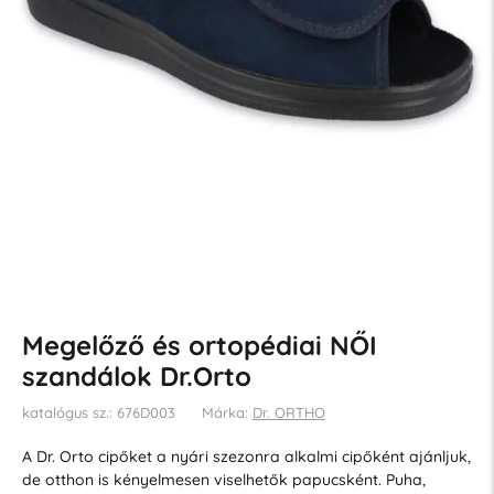
Megelőző és ortopédiai NŐI
szandálok Dr.Orto
katalógus sz.: 676D003
Márka:
Dr. ORTHO
A Dr. Orto cipőket a nyári szezonra alkalmi cipőként ajánljuk,
de otthon is kényelmesen viselhetők papucsként. Puha,