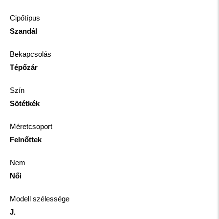
Cipőtípus
Szandál
Bekapcsolás
Tépőzár
Szín
Sötétkék
Méretcsoport
Felnőttek
Nem
Női
Modell szélessége
J.