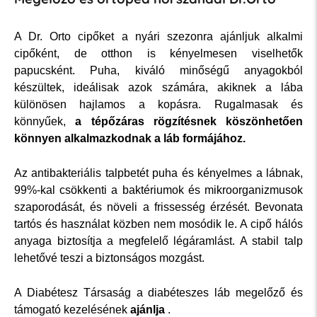
A Dr. Orto cipőket a nyári szezonra ajánljuk alkalmi
cipőként, de otthon is kényelmesen viselhetők
papucsként. Puha, kiváló minőségű anyagokból
készültek, ideálisak azok számára, akiknek a lába
különösen hajlamos a kopásra. Rugalmasak és
könnyűek,
a tépőzáras rögzítésnek köszönhetően
könnyen alkalmazkodnak a láb formájához.
Az antibakteriális talpbetét puha és kényelmes a lábnak,
99%-kal csökkenti a baktériumok és mikroorganizmusok
szaporodását, és növeli a frissesség érzését. Bevonata
tartós és használat közben nem mosódik le. A cipő hálós
anyaga biztosítja a megfelelő légáramlást. A stabil talp
lehetővé teszi a biztonságos mozgást.
A Diabétesz Társaság
a diabéteszes láb megelőző és
támogató kezelésének
ajánlja
.