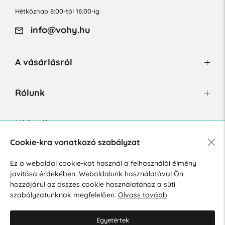
Hétköznap 8:00-tól 16:00-ig
info@vohy.hu
A vásárlásról
Rólunk
Hírlevél
Cookie-kra vonatkozó szabályzat
Ez a weboldal cookie-kat használ a felhasználói élmény
Hozzájárulok a személyes adatok marketing célú kezeléséhez.
javítása érdekében. Weboldalunk használatával Ön
Személyes adatok védelmére vonatkozó szabályzat
.
hozzájárul az összes cookie használatához a süti
szabályzatunknak megfelelően.
Olvass tovább
Egyetértek