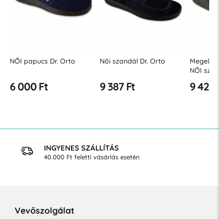
NŐI papucs Dr. Orto
Női szandál Dr. Orto
Megelőző
NŐI szan
6 000 Ft
9 387 Ft
9 423 
INGYENES SZÁLLÍTÁS
40.000 Ft feletti vásárlás esetén
Vevőszolgálat