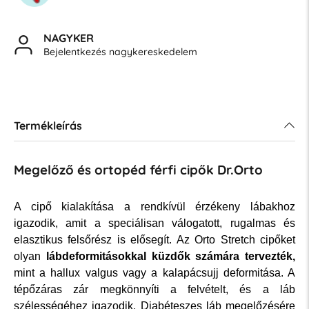
NAGYKER
Bejelentkezés nagykereskedelem
Termékleírás
Megelőző és ortopéd férfi cipők Dr.Orto
A cipő kialakítása a rendkívül érzékeny lábakhoz
igazodik, amit a speciálisan válogatott, rugalmas és
elasztikus felsőrész is elősegít. Az Orto Stretch cipőket
olyan
lábdeformitásokkal küzdők számára tervezték,
mint a hallux valgus vagy a kalapácsujj deformitása. A
tépőzáras zár megkönnyíti a felvételt, és a láb
szélességéhez igazodik. Diabéteszes láb megelőzésére