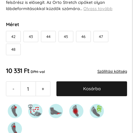
felsőrész is elősegít. Az Orto Stretch cipőket olyan
lábdeformitásokkal küzdők számára…
Olvass tovább
Méret
42
43
44
45
46
47
48
10 331 Ft
Szállítási költség
DPH-val
Kosárba
-
+