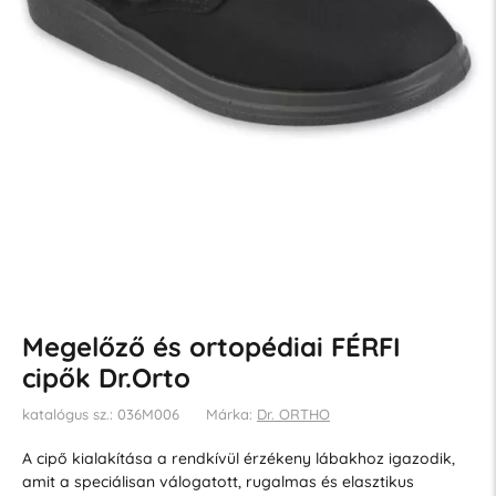
Megelőző és ortopédiai FÉRFI
cipők Dr.Orto
katalógus sz.: 036M006
Márka:
Dr. ORTHO
A cipő kialakítása a rendkívül érzékeny lábakhoz igazodik,
amit a speciálisan válogatott, rugalmas és elasztikus