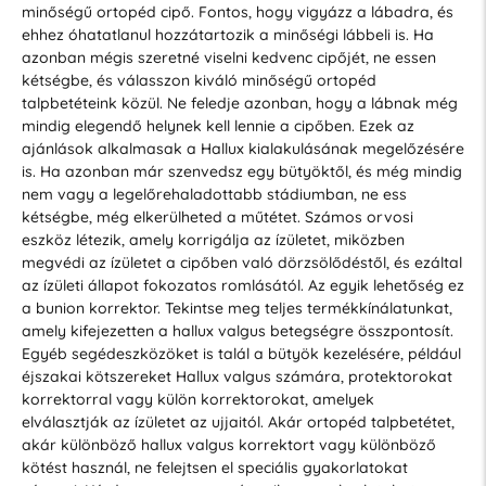
minőségű ortopéd cipő. Fontos, hogy vigyázz a lábadra, és
ehhez óhatatlanul hozzátartozik a minőségi lábbeli is. Ha
azonban mégis szeretné viselni kedvenc cipőjét, ne essen
kétségbe, és válasszon kiváló minőségű ortopéd
talpbetéteink közül. Ne feledje azonban, hogy a lábnak még
mindig elegendő helynek kell lennie a cipőben. Ezek az
ajánlások alkalmasak a Hallux kialakulásának megelőzésére
is. Ha azonban már szenvedsz egy bütyöktől, és még mindig
nem vagy a legelőrehaladottabb stádiumban, ne ess
kétségbe, még elkerülheted a műtétet. Számos orvosi
eszköz létezik, amely korrigálja az ízületet, miközben
megvédi az ízületet a cipőben való dörzsölődéstől, és ezáltal
az ízületi állapot fokozatos romlásától. Az egyik lehetőség ez
a bunion korrektor. Tekintse meg teljes termékkínálatunkat,
amely kifejezetten a hallux valgus betegségre összpontosít.
Egyéb segédeszközöket is talál a bütyök kezelésére, például
éjszakai kötszereket Hallux valgus számára, protektorokat
korrektorral vagy külön korrektorokat, amelyek
elválasztják az ízületet az ujjaitól. Akár ortopéd talpbetétet,
akár különböző hallux valgus korrektort vagy különböző
kötést használ, ne felejtsen el speciális gyakorlatokat