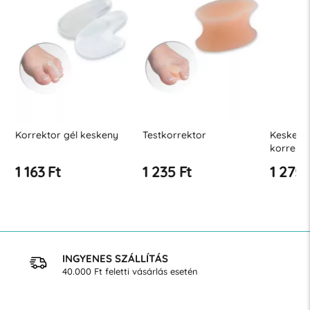
Korrektor gél keskeny
Testkorrektor
Keskeny 
korrekto
1 163 Ft
1 235 Ft
1 275 
INGYENES SZÁLLÍTÁS
40.000 Ft feletti vásárlás esetén