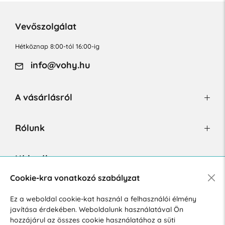
Vevőszolgálat
Hétköznap 8:00-tól 16:00-ig
info@vohy.hu
A vásárlásról
Rólunk
Hírlevél
Cookie-kra vonatkozó szabályzat
Ez a weboldal cookie-kat használ a felhasználói élmény
Hozzájárulok a személyes adatok marketing célú kezeléséhez.
javítása érdekében. Weboldalunk használatával Ön
Személyes adatok védelmére vonatkozó szabályzat
.
hozzájárul az összes cookie használatához a süti