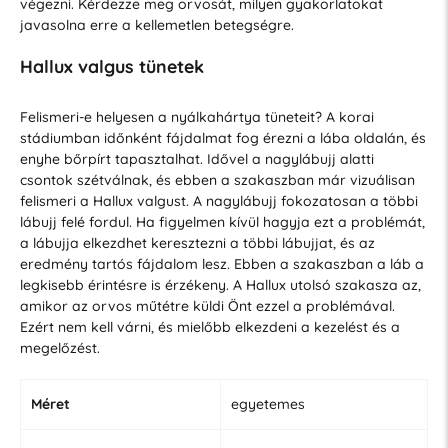
végezni. Kérdezze meg orvosát, milyen gyakorlatokat
javasolna erre a kellemetlen betegségre.
Hallux valgus tünetek
Felismeri-e helyesen a nyálkahártya tüneteit? A korai
stádiumban időnként fájdalmat fog érezni a lába oldalán, és
enyhe bőrpírt tapasztalhat. Idővel a nagylábujj alatti
csontok szétválnak, és ebben a szakaszban már vizuálisan
felismeri a Hallux valgust. A nagylábujj fokozatosan a többi
lábujj felé fordul. Ha figyelmen kívül hagyja ezt a problémát,
a lábujja elkezdhet keresztezni a többi lábujjat, és az
eredmény tartós fájdalom lesz. Ebben a szakaszban a láb a
legkisebb érintésre is érzékeny. A Hallux utolsó szakasza az,
amikor az orvos műtétre küldi Önt ezzel a problémával.
Ezért nem kell várni, és mielőbb elkezdeni a kezelést és a
megelőzést.
Méret
egyetemes