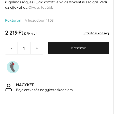
rugalmasság, és ujjak közötti elválasztóként is szolgál. Védi
az ujjakat a…
Olvass tovább
Raktáron
A házadban 11.08
2 219 Ft
Szállítási költség
DPH-val
Kosárba
-
+
NAGYKER
Bejelentkezés nagykereskedelem