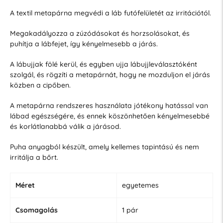
A textil metapárna megvédi a láb futófelületét az irritációtól.
Megakadályozza a zúzódásokat és horzsolásokat, és
puhítja a lábfejet, így kényelmesebb a járás.
A lábujjak fölé kerül, és egyben ujja lábujjleválasztóként
szolgál, és rögzíti a metapárnát, hogy ne mozduljon el járás
közben a cipőben.
A metapárna rendszeres használata jótékony hatással van
lábad egészségére, és ennek köszönhetően kényelmesebbé
és korlátlanabbá válik a járásod.
Puha anyagból készült, amely kellemes tapintású és nem
irritálja a bőrt.
Méret
egyetemes
Csomagolás
1 pár