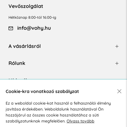
Vevőszolgálat
Hétköznap 8:00-tól 16:00-ig
info@vohy.hu
A vásárlásról
Rólunk
Hírlevél
Cookie-kra vonatkozó szabályzat
Ez a weboldal cookie-kat használ a felhasználói élmény
Hozzájárulok a személyes adatok marketing célú kezeléséhez.
javítása érdekében. Weboldalunk használatával Ön
Személyes adatok védelmére vonatkozó szabályzat
.
hozzájárul az összes cookie használatához a süti
szabályzatunknak megfelelően.
Olvass tovább