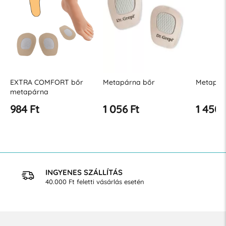
EXTRA COMFORT bőr
Metapárna bőr
Metapár
metapárna
984 Ft
1 056 Ft
1 450 
INGYENES SZÁLLÍTÁS
40.000 Ft feletti vásárlás esetén