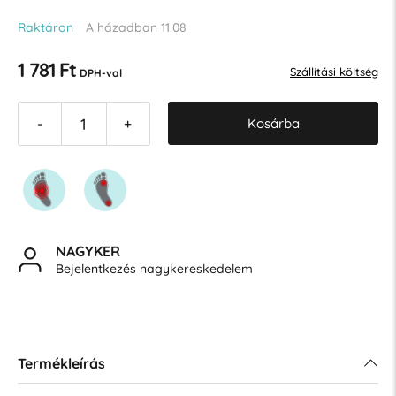
Raktáron
A házadban 11.08
1 781 Ft
Szállítási költség
DPH-val
Kosárba
-
+
NAGYKER
Bejelentkezés nagykereskedelem
Termékleírás