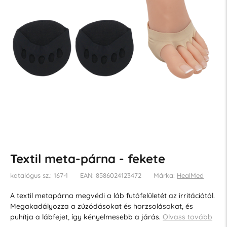
Textil meta-párna - fekete
katalógus sz.: 167-1
EAN: 8586024123472
Márka:
HealMed
A textil metapárna megvédi a láb futófelületét az irritációtól.
Megakadályozza a zúzódásokat és horzsolásokat, és
puhítja a lábfejet, így kényelmesebb a járás.
Olvass tovább