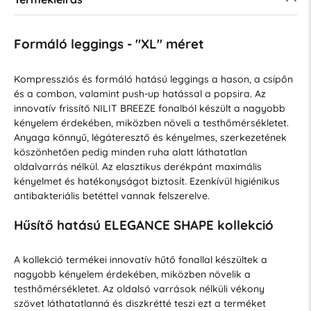
Formáló leggings - "XL" méret
Kompressziós és formáló hatású leggings a hason, a csípőn
és a combon, valamint push-up hatással a popsira. Az
innovatív frissítő NILIT BREEZE fonalból készült a nagyobb
kényelem érdekében, miközben növeli a testhőmérsékletet.
Anyaga könnyű, légáteresztő és kényelmes, szerkezetének
köszönhetően pedig minden ruha alatt láthatatlan
oldalvarrás nélkül. Az elasztikus derékpánt maximális
kényelmet és hatékonyságot biztosít. Ezenkívül higiénikus
antibakteriális betéttel vannak felszerelve.
Hűsítő hatású ELEGANCE SHAPE kollekció
A kollekció termékei innovatív hűtő fonallal készültek a
nagyobb kényelem érdekében, miközben növelik a
testhőmérsékletet. Az oldalsó varrások nélküli vékony
szövet láthatatlanná és diszkrétté teszi ezt a terméket