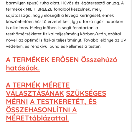
bármilyen típusú ruha alatt. Hűvös és légáteresztő anyag. A
termékek NILIT BREEZE fonalból készülnek, mely
sajátossága, hogy elősegíti a levegő keringését, ennek
köszönhetően hűsítő érzetet kelt, így a forró nyári napokon
is alkalmas. Meleg időben is segít fenntartani a
testhőmérsékletet fizikai teljesítmény közben/után, ezáltal
növeli az optimális fizikai teljesítményt. További előnye az UV
védelem, és rendkívül puha és kellemes a testen.
A TERMÉKEK ERŐSEN Összehúzó
hatásúak.
A TERMÉK MÉRETE
VÁLASZTÁSÁNAK
SZÜKSÉGES
MÉRNI
A TESTKERETÉT, ÉS
ÖSSZEHASONLÍTNI A
MÉRETtáblázattal.