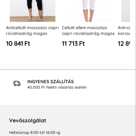
Anticellulit masszázs capri
Cellulit elleni masszázs
Anti-cellu
rövidnadrág magas
capri rövidnadrág magas
karcsúsí
derékkal -
derékkal
10 841 Ft
11 713 Ft
12 894
&quot;XL&quot; méretben
INGYENES SZÁLLÍTÁS
40.000 Ft feletti vásárlás esetén
Vevőszolgálat
Hétköznap 8:00-tól 16:00-ig