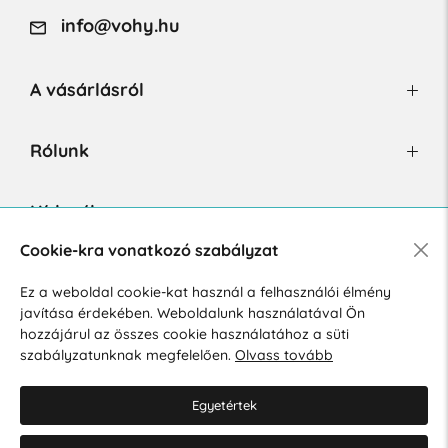
info@vohy.hu
A vásárlásról
Rólunk
Hírlevél
Cookie-kra vonatkozó szabályzat
Ez a weboldal cookie-kat használ a felhasználói élmény
Hozzájárulok a személyes adatok marketing célú kezeléséhez.
javítása érdekében. Weboldalunk használatával Ön
Személyes adatok védelmére vonatkozó szabályzat
.
hozzájárul az összes cookie használatához a süti
szabályzatunknak megfelelően.
Olvass tovább
Egyetértek