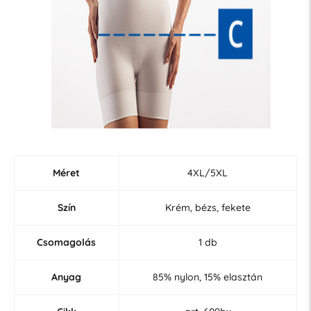
Méret
4XL/5XL
Szín
Krém, bézs, fekete
Csomagolás
1 db
Anyag
85% nylon, 15% elasztán