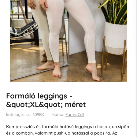
Formáló leggings -
&quot;XL&quot; méret
katalógus sz.: 609BX
Márka:
FarmaCell
Kompressziós és formáló hatású leggings a hason, a csípőn
és a combon, valamint push-up hatással a popsira. Az