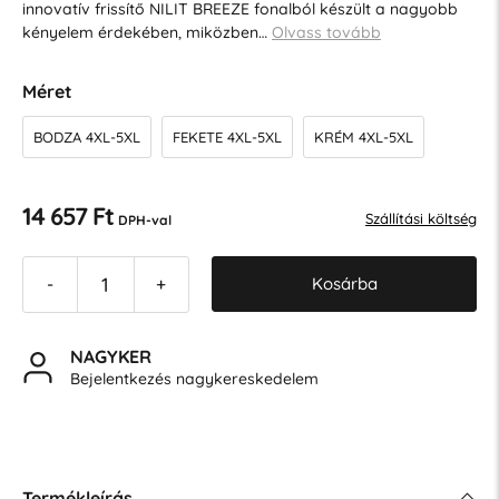
innovatív frissítő NILIT BREEZE fonalból készült a nagyobb
kényelem érdekében, miközben…
Olvass tovább
Méret
BODZA 4XL-5XL
FEKETE 4XL-5XL
KRÉM 4XL-5XL
14 657 Ft
Szállítási költség
DPH-val
Kosárba
-
+
NAGYKER
Bejelentkezés nagykereskedelem
Termékleírás