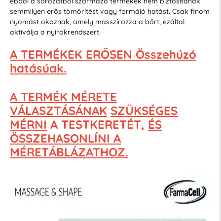
ebből a sorozatból származó termékek nem biztosítanak
semmilyen erős tömörítést vagy formáló hatást. Csak finom
nyomást okoznak, amely masszírozza a bőrt, ezáltal
aktiválja a nyirokrendszert.
A TERMÉKEK ERŐSEN Összehúzó
hatásúak.
A TERMÉK MÉRETE
VÁLASZTÁSÁNAK
SZÜKSÉGES
MÉRNI
A TESTKERETÉT,
ÉS
ÖSSZEHASONLÍNI A
MÉRETÁBLÁZATHOZ.