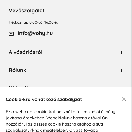
Vevőszolgálat
Hétköznap 8:00-tól 16:00-ig
info@vohy.hu
A vásárlásról
Rólunk
Hírlevél
Cookie-kra vonatkozó szabályzat
Ez a weboldal cookie-kat használ a felhasználói élmény
Hozzájárulok a személyes adatok marketing célú kezeléséhez.
javítása érdekében. Weboldalunk használatával Ön
Személyes adatok védelmére vonatkozó szabályzat
.
hozzájárul az összes cookie használatához a süti
szabályzatunknak megfelelően.
Olvass tovább