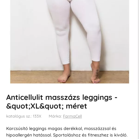
Anticellulit masszázs leggings -
&quot;XL&quot; méret
katalógus sz.: 133X
Márka:
FarmaCell
Karcsúsító leggings magas derékkal, masszázzsal és
hipoallergén hatással. Sportoláshoz és fitneszhez is kiváló.