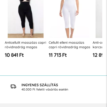
Anticellulit masszázs capri
Cellulit elleni masszázs
Anti-cellu
rövidnadrág magas
capri rövidnadrág magas
karcsúsí
derékkal -
derékkal
10 841 Ft
11 713 Ft
12 894
&quot;XL&quot; méretben
INGYENES SZÁLLÍTÁS
40.000 Ft feletti vásárlás esetén