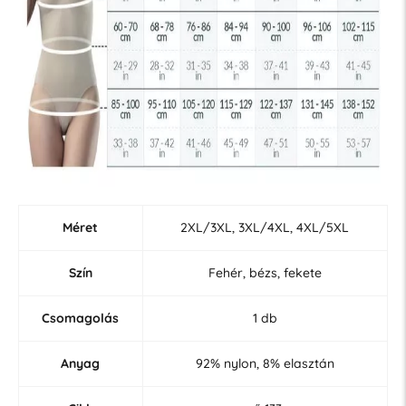
Méret
2XL/3XL, 3XL/4XL, 4XL/5XL
Szín
Fehér, bézs, fekete
Csomagolás
1 db
Anyag
92% nylon, 8% elasztán