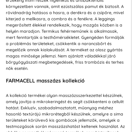
érzékeny intim részek higiénikus és antibakteriális
környezetben vannak, amit ezüstszálas pamut ék biztosít. A
rövidnadrág hatásos a hasra, a derékra és a csípőre, mivel
kiterjed a mellkasra, a combra és a fenékre. A leggings
megerősített élekkel rendelkezik, hogy mozgás közben is a
helyén maradjon. Termikus fehérneműnek is alkalmasak,
mert fenntartják a testhőmérsékletet. Gyengéden formálják
a problémás területeket, csökkentik a narancsbőrt és
megelőzik annak kialakulását. A terméket az olasz gyártás
magas minősége jellemzi. Nem ajánlott váladékkal járó
bőrgyógyászati megbetegedések, friss trombózis és terhes
nők esetén.
FARMACELL masszázs kollekció
A kollekció termékei olyan masszázsszerkezettel készülnek,
amely javítja a mikrokeringést és segít csökkenteni a cellulit
hatást. Exkluzív, szabadalmaztatott, műanyag mézhez
hasonló textúrájú mikrorétegből készülnek, amelyre a sima
területeket körülvevő kis gombócok jellemzők, amelyek a
testmozgások során masszázshatást keltenek használat. Az