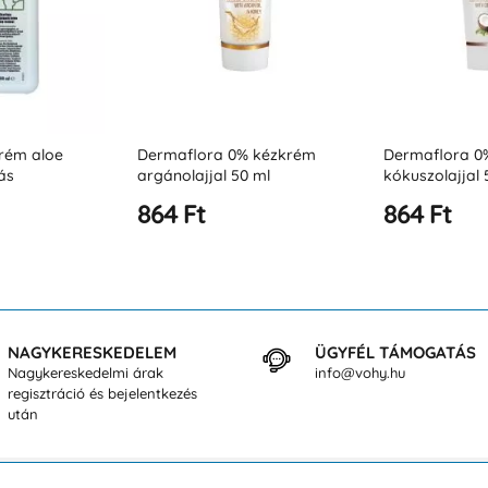
% kézkrém
Dermaflora 0% kézkrém
Dermaflora 0
0 ml
kókuszolajjal 50 ml
aloe verával 
864 Ft
864 Ft
NAGYKERESKEDELEM
ÜGYFÉL TÁMOGATÁS
Nagykereskedelmi árak
info@vohy.hu
regisztráció és bejelentkezés
után