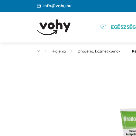
info@vohy.hu
EGÉSZSÉG
Higiénia
Drogéria, kozmetikumok
K