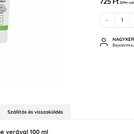
725 Ft
DPH-va
-
NAGYKE
Bejelentk
Szállítás és visszaküldés
e verával 100 ml