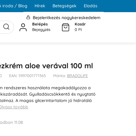
 iroda / Blog
Hírek
Betegségek
Eladás
Bejelentkezés nagykereskedelem
Belépés
Kosár
Bejegyzés
0 Ft
kézkrém aloe verával 100 ml
50
EAN: 5997001771365
Márka:
BRADOLIFE
m rendszeres használata megakadályozza a
kiszáradását. Gyulladáscsökkentő és nyugtató
talmaz. A magas glicerintartalom jó hidratáló
Olvass tovább
adban 11.08