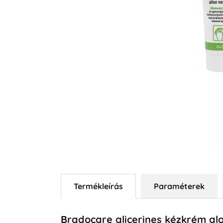
Termékleírás
Paraméterek
Bradocare glicerines kézkrém alo