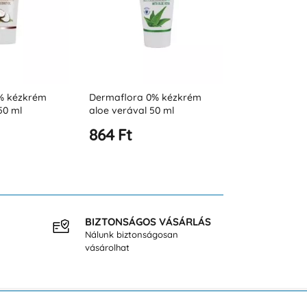
% kézkrém
Glicerines kézkrém
Glicerines ké
50 ml
pumpával, 500 ml
verával pump
1 821 Ft
1 821 Ft
BIZTONSÁGOS VÁSÁRLÁS
INGY
Nálunk biztonságosan
40.000
vásárolhat