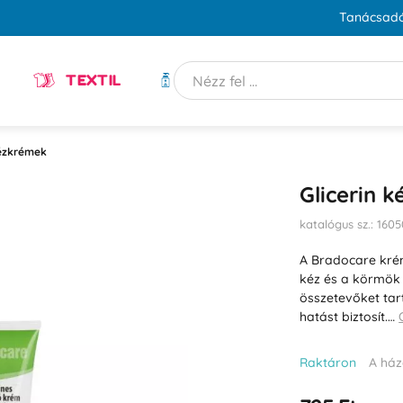
Tanácsadó
TEXTIL
HIGIÉNIA
ézkrémek
Glicerin 
katalógus sz.: 160
A Bradocare kré
kéz és a körmök 
összetevőket tar
hatást biztosít.…
Raktáron
A ház