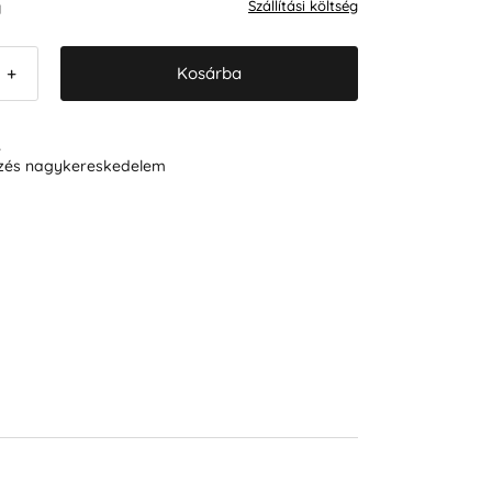
Szállítási költség
l
Kosárba
+
R
ezés nagykereskedelem