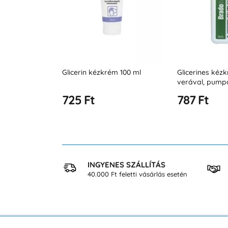
m 100 ml
Glicerines kézkrém aloe
Dermaflora 0
verával, pumpás
argánolajjal 5
kiszerelésben 300 ml
787 Ft
864 Ft
 VÁSÁRLÁS
INGYENES SZÁLLÍTÁS
osan
40.000 Ft feletti vásárlás esetén