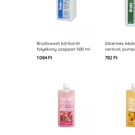
Bradowash bőrbarát
Glicerines kéz
folyékony szappan 500 ml
verával, pump
kiszerelésben 
1 084 Ft
782 Ft