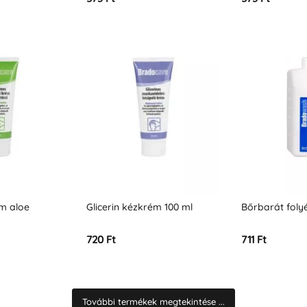
ém aloe
Glicerin kézkrém 100 ml
Bőrbarát fol
720 Ft
711 Ft
További termékek megtekintése ...