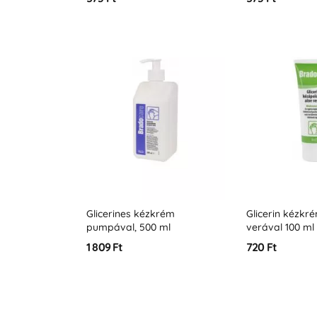
Glicerines kézkrém
Glicerin kézkr
pumpával, 500 ml
verával 100 ml
1 809 Ft
720 Ft