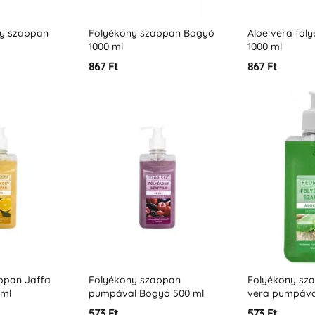
ny szappan
Folyékony szappan Bogyó
Aloe vera fol
1000 ml
1000 ml
867 Ft
867 Ft
ppan Jaffa
Folyékony szappan
Folyékony sz
 ml
pumpával Bogyó 500 ml
vera pumpáva
573 Ft
573 Ft