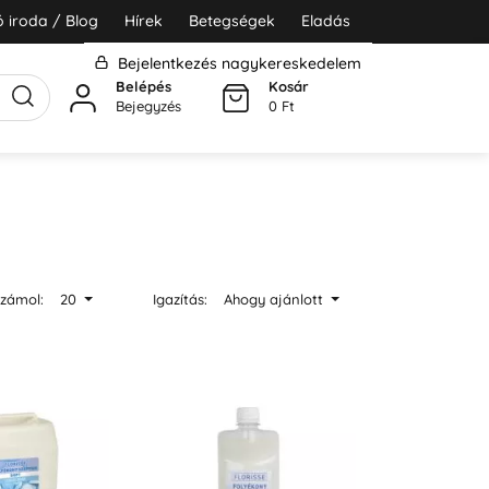
 iroda / Blog
Hírek
Betegségek
Eladás
Bejelentkezés nagykereskedelem
Belépés
Kosár
Bejegyzés
0 Ft
zámol:
20
Igazítás:
Ahogy ajánlott