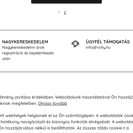
1
2
NAGYKERESKEDELEM
ÜGYFÉL TÁMOGATÁS
Nagykereskedelmi árak
info@vohy.hu
regisztráció és bejelentkezés
után
sárlásról
Rólunk
i élmény javítása érdekében. Weboldalunk használatával Ön hozzájá
unknak megfelelően.
Olvass tovább
áció / Áru visszaküldése
Kapcsolatok
ás és fizetés
Társaságról
esett webhelyek helyeznek el az Ön számítógépén. A weboldalak cook
hatékony navigációját és bizonyos funkciók elvégzését. A webolda
feltételek
Magánélet
hozzájárulása nélkül is beállíthatók. Az összes többi cookie-t a
üldési politika
Tanácsadó iroda