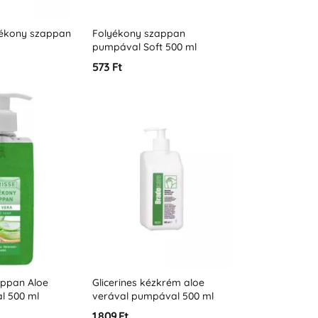
yékony szappan
Folyékony szappan
pumpával Soft 500 ml
573 Ft
appan Aloe
Glicerines kézkrém aloe
l 500 ml
verával pumpával 500 ml
1 809 Ft