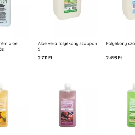
krém aloe
Aloe vera folyékony szappan
Folyékony sza
ás
5l
300 ml
2 711 Ft
2 493 Ft