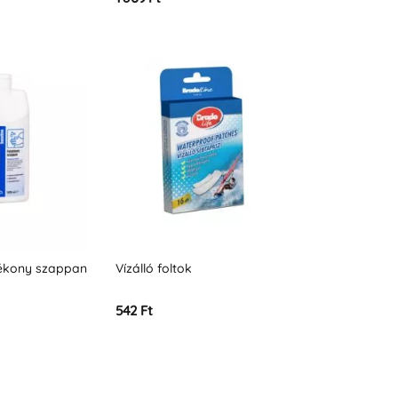
yékony szappan
Vízálló foltok
542 Ft