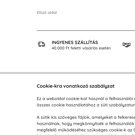
Előző oldal
 VÁSÁRLÁS
INGYENES SZÁLLÍTÁS
osan
40.000 Ft feletti vásárlás esetén
Cookie-kra vonatkozó szabályzat
Vevőszolgálat
A vá
Ez a weboldal cookie-kat használ a felhasználó
összes cookie használatához a süti szabályzat
Hétköznap 8:00-tól 16:00-ig
Reklam
info@vohy.hu
Szállít
A sütik kis szöveges fájlok, amelyeket a felker
használnak, hogy megkönnyítsék a felhasználók 
Üzleti 
megfelelő működéséhez szükséges cookie-k az Ön 
Visszak