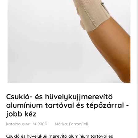
Csukló- és hüvelykujjmerevítő
alumínium tartóval és tépőzárral -
jobb kéz
katalógus sz.: M1900R
Márka:
FarmaCell
Csukló és hüvelykujj merevítő alumínium tartóval és