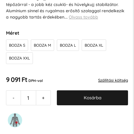
tépőzárral - a jobb kéz csukló- és hüvelykujj stabilizátor.
Alumínium sínnel és rugalmas erősítő szalaggal rendelkezik
a nagyobb tartás érdekében.…
Olvass tovább
Méret
BODZA S
BODZA M
BODZA L
BODZA XL
BODZA XXL
9 091 Ft
Szállítási költség
DPH-val
Kosárba
-
+