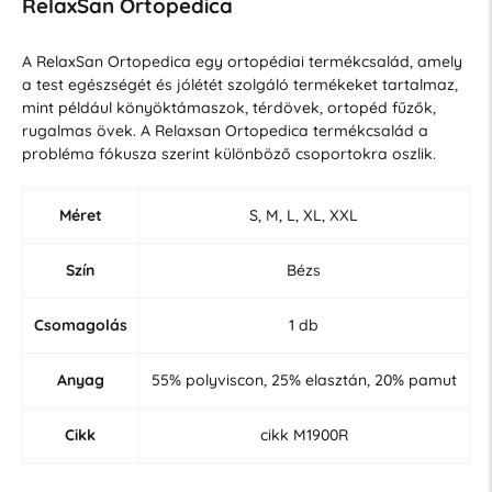
RelaxSan Ortopedica
A RelaxSan Ortopedica egy ortopédiai termékcsalád, amely
a test egészségét és jólétét szolgáló termékeket tartalmaz,
mint például könyöktámaszok, térdövek, ortopéd fűzők,
rugalmas övek. A Relaxsan Ortopedica termékcsalád a
probléma fókusza szerint különböző csoportokra oszlik.
Méret
S, M, L, XL, XXL
Szín
Bézs
Csomagolás
1 db
Anyag
55% polyviscon, 25% elasztán, 20% pamut
Cikk
cikk M1900R