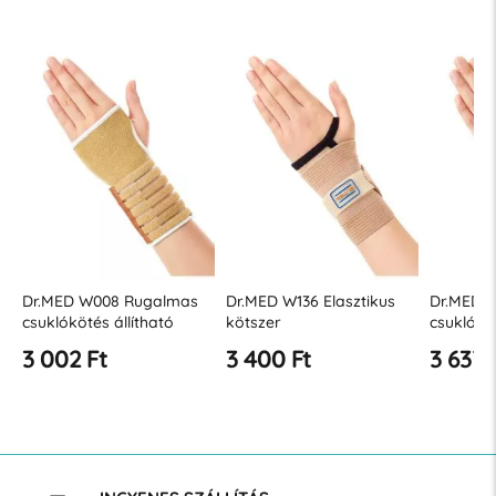
Dr.MED W008 Rugalmas
Dr.MED W136 Elasztikus
Dr.MED 
csuklókötés állítható
kötszer
csuklókö
burkolattal
3 002 Ft
3 400 Ft
3 637 