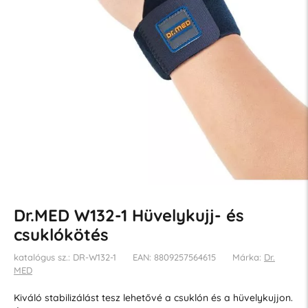
Dr.MED W132-1 Hüvelykujj- és
csuklókötés
katalógus sz.: DR-W132-1
EAN: 8809257564615
Márka:
Dr.
MED
Kiváló stabilizálást tesz lehetővé a csuklón és a hüvelykujjon.