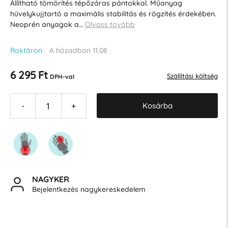
Állítható tömörítés tépőzáras pántokkal. Műanyag
hüvelykujjtartó a maximális stabilitás és rögzítés érdekében.
Neoprén anyagok a…
Olvass tovább
Raktáron
A házadban 11.08
6 295 Ft
Szállítási költség
DPH-val
Kosárba
-
+
NAGYKER
Bejelentkezés nagykereskedelem