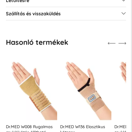
Letöltésre
Szállítás és visszaküldés
Hasonló termékek
Dr.MED W008 Rugalmas
Dr.MED W136 Elasztikus
Dr.MED 