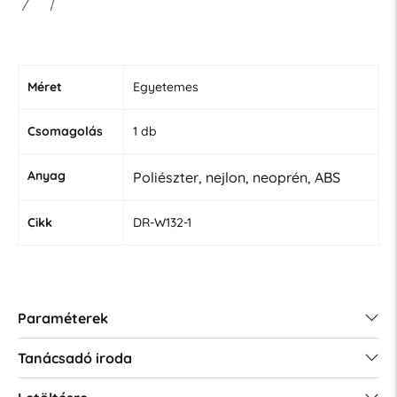
Méret
Egyetemes
Csomagolás
1 db
Anyag
Poliészter, nejlon, neoprén, ABS
Cikk
DR-W132-1
Paraméterek
Tanácsadó iroda