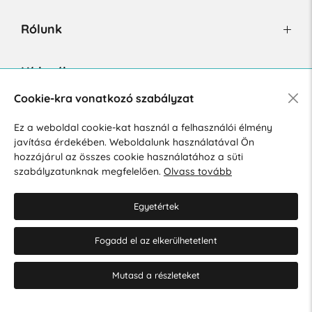
Rólunk
Hírlevél
Cookie-kra vonatkozó szabályzat
Ez a weboldal cookie-kat használ a felhasználói élmény
Hozzájárulok a személyes adatok marketing célú kezeléséhez.
javítása érdekében. Weboldalunk használatával Ön
Személyes adatok védelmére vonatkozó szabályzat
.
hozzájárul az összes cookie használatához a süti
szabályzatunknak megfelelően.
Olvass tovább
Egyetértek
Fogadd el az elkerülhetetlent
© 2026 Hesty s.r.o.
Cookie-beállítások szerkesztése
Mutasd a részleteket
Web design: MARLOW DESIGN