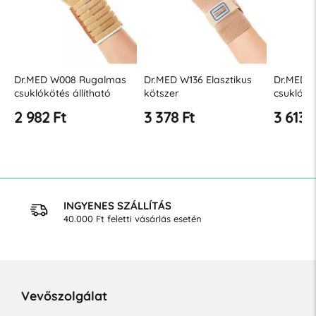
Dr.MED W008 Rugalmas
Dr.MED W136 Elasztikus
Dr.MED 
csuklókötés állítható
kötszer
csuklókö
burkolattal
2 982 Ft
3 378 Ft
3 613 
INGYENES SZÁLLÍTÁS
40.000 Ft feletti vásárlás esetén
Vevőszolgálat