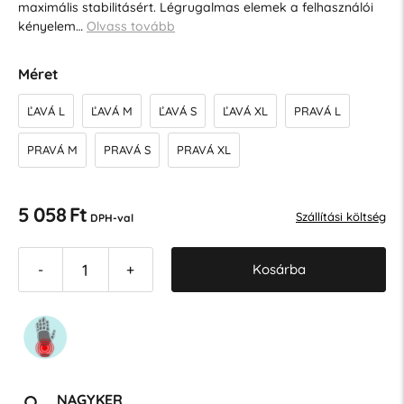
maximális stabilitásért. Légrugalmas elemek a felhasználói
kényelem…
Olvass tovább
Méret
ĽAVÁ L
ĽAVÁ M
ĽAVÁ S
ĽAVÁ XL
PRAVÁ L
PRAVÁ M
PRAVÁ S
PRAVÁ XL
5 058 Ft
Szállítási költség
DPH-val
Kosárba
-
+
NAGYKER