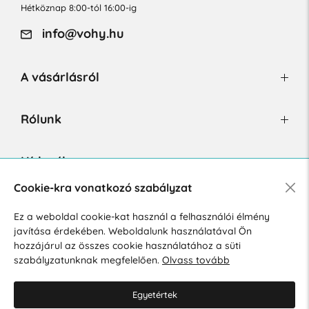
Hétköznap 8:00-tól 16:00-ig
info@vohy.hu
A vásárlásról
Rólunk
Hírlevél
Cookie-kra vonatkozó szabályzat
Ez a weboldal cookie-kat használ a felhasználói élmény
Hozzájárulok a személyes adatok marketing célú kezeléséhez.
javítása érdekében. Weboldalunk használatával Ön
Személyes adatok védelmére vonatkozó szabályzat
.
hozzájárul az összes cookie használatához a süti
szabályzatunknak megfelelően.
Olvass tovább
Egyetértek