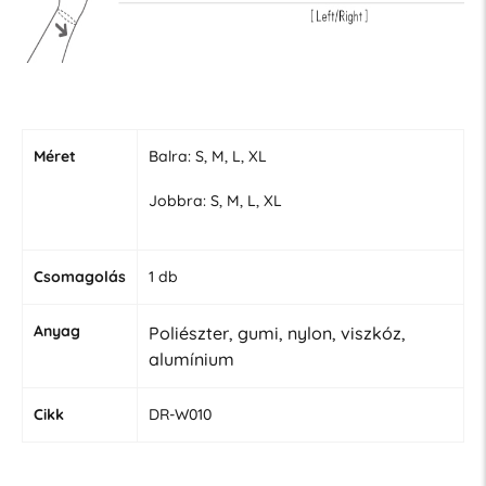
Méret
Balra: S, M, L, XL
Jobbra: S, M, L, XL
Csomagolás
1 db
Anyag
Poliészter, gumi, nylon, viszkóz,
alumínium
Cikk
DR-W010