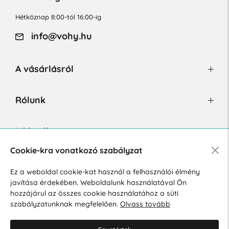
Hétköznap 8:00-tól 16:00-ig
info@vohy.hu
A vásárlásról
Rólunk
Hírlevél
Cookie-kra vonatkozó szabályzat
Ez a weboldal cookie-kat használ a felhasználói élmény
Hozzájárulok a személyes adatok marketing célú kezeléséhez.
javítása érdekében. Weboldalunk használatával Ön
Személyes adatok védelmére vonatkozó szabályzat
.
hozzájárul az összes cookie használatához a süti
szabályzatunknak megfelelően.
Olvass tovább