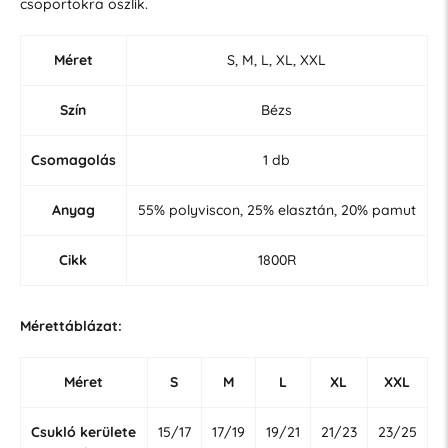
csoportokra oszlik.
Méret
S, M, L, XL, XXL
Szín
Bézs
Csomagolás
1 db
Anyag
55% polyviscon, 25% elasztán, 20% pamut
Cikk
1800R
Mérettáblázat:
Méret
S
M
L
XL
XXL
Csukló kerülete
15/17
17/19
19/21
21/23
23/25