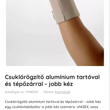
Csuklórögzítő alumínium tartóval
és tépőzárral - jobb kéz
katalógus sz.: M1800R
Márka:
FarmaCell
Csuklórögzítő alumínium tartóval és tépőzárral - Jobb kéz
egy csuklóstabilizátor a jobb kéz számára. UNISEX, azaz