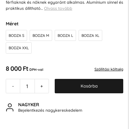
férfiaknak és nőknek egyaránt alkalmas. Alumínium sínnel és
praktikus állítható…
Olvass tovább
Méret
BODZA S
BODZA M
BODZA L
BODZA XL
BODZA XXL
8 000 Ft
Szállítási költség
DPH-val
Kosárba
-
+
NAGYKER
Bejelentkezés nagykereskedelem