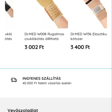
Dr.MED W008 Rugalmas
Dr.MED W136 Elasztikus
Dr.MED 
csuklókötés állítható
kötszer
csuklókö
burkolattal
3 002 Ft
3 400 Ft
3 637 
INGYENES SZÁLLÍTÁS
40.000 Ft feletti vásárlás esetén
Vevőszolgálat