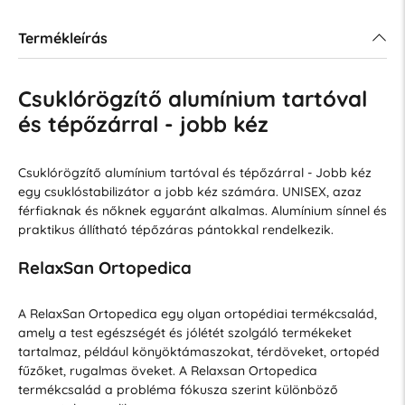
Termékleírás
Csuklórögzítő alumínium tartóval
és tépőzárral - jobb kéz
Csuklórögzítő alumínium tartóval és tépőzárral - Jobb kéz
egy csuklóstabilizátor a jobb kéz számára. UNISEX, azaz
férfiaknak és nőknek egyaránt alkalmas. Alumínium sínnel és
praktikus állítható tépőzáras pántokkal rendelkezik.
RelaxSan Ortopedica
A RelaxSan Ortopedica egy olyan ortopédiai termékcsalád,
amely a test egészségét és jólétét szolgáló termékeket
tartalmaz, például könyöktámaszokat, térdöveket, ortopéd
fűzőket, rugalmas öveket. A Relaxsan Ortopedica
termékcsalád a probléma fókusza szerint különböző