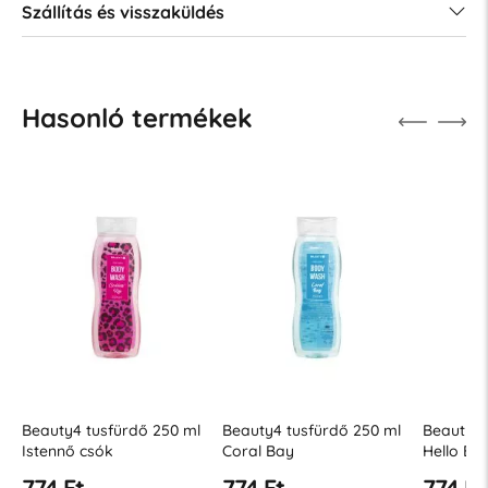
Szállítás és visszaküldés
Hasonló termékek
l
Beauty4 tusfürdő 250 ml
Beauty4 tusfürdő 250 ml
Beauty4
Coral Bay
Hello Beauty
Tahiti á
774 Ft
774 Ft
774 F