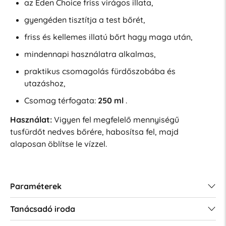
az Eden Choice friss virágos illata,
gyengéden tisztítja a test bőrét,
friss és kellemes illatú bőrt hagy maga után,
mindennapi használatra alkalmas,
praktikus csomagolás fürdőszobába és
utazáshoz,
Csomag térfogata:
250 ml
.
Használat:
Vigyen fel megfelelő mennyiségű
tusfürdőt nedves bőrére, habosítsa fel, majd
alaposan öblítse le vízzel.
Paraméterek
Tanácsadó iroda