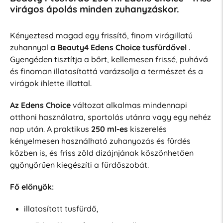
virágos ápolás minden zuhanyzáskor.
Kényeztesd magad egy frissítő, finom virágillatú
zuhannyal
a Beauty4 Edens Choice tusfürdővel
.
Gyengéden tisztítja a bőrt, kellemesen frissé, puhává
és finoman illatosítottá varázsolja a természet és a
virágok ihlette illattal.
Az Edens Choice
változat alkalmas mindennapi
otthoni használatra, sportolás utánra vagy egy nehéz
nap után. A praktikus
250 ml-es
kiszerelés
kényelmesen használható zuhanyozás és fürdés
közben is, és friss zöld dizájnjának köszönhetően
gyönyörűen kiegészíti a fürdőszobát.
Fő előnyök:
illatosított tusfürdő,