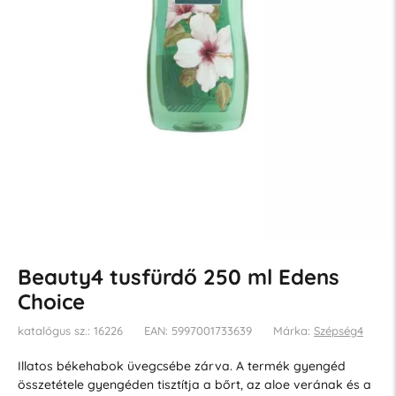
Beauty4 tusfürdő 250 ml Edens
Choice
katalógus sz.: 16226
EAN: 5997001733639
Márka:
Szépség4
Illatos békehabok üvegcsébe zárva. A termék gyengéd
összetétele gyengéden tisztítja a bőrt, az aloe verának és a