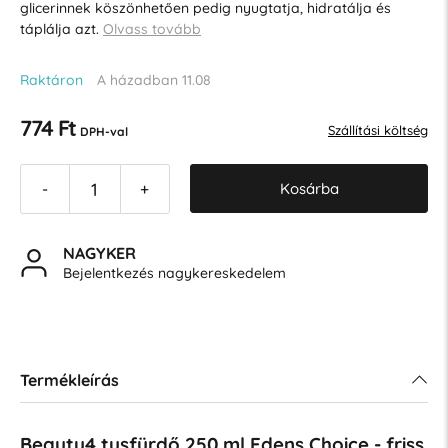
glicerinnek köszönhetően pedig nyugtatja, hidratálja és
táplálja azt.
Olvass tovább
Raktáron
A házadban 11.08
774 Ft
Szállítási költség
DPH-val
Kosárba
-
+
NAGYKER
Bejelentkezés nagykereskedelem
Termékleírás
Beauty4 tusfürdő 250 ml Edens Choice - friss