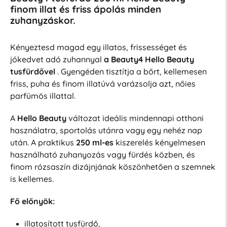
finom illat és friss ápolás minden
zuhanyzáskor.
Kényeztesd magad egy illatos, frissességet és
jókedvet adó zuhannyal
a Beauty4 Hello Beauty
tusfürdővel
. Gyengéden tisztítja a bőrt, kellemesen
friss, puha és finom illatúvá varázsolja azt, nőies
parfümös illattal.
A
Hello Beauty
változat ideális mindennapi otthoni
használatra, sportolás utánra vagy egy nehéz nap
után. A praktikus
250 ml-es
kiszerelés kényelmesen
használható zuhanyozás vagy fürdés közben, és
finom rózsaszín dizájnjának köszönhetően a szemnek
is kellemes.
Fő előnyök:
illatosított tusfürdő,