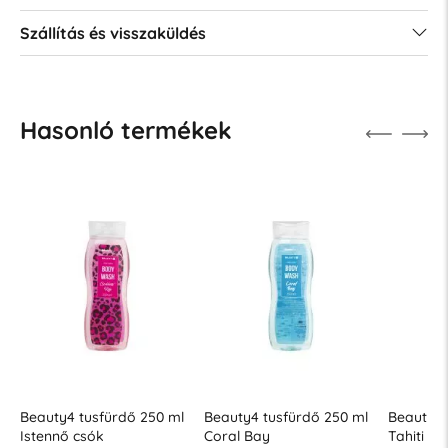
Szállítás és visszaküldés
Hasonló termékek
l
Beauty4 tusfürdő 250 ml
Beauty4 tusfürdő 250 ml
Beauty4
Coral Bay
Tahiti álom
Edens C