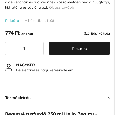
aloe verának és a glicerinnek köszönhetően pedig nyugtatja,
hidratálja és táplálja azt.
Olvass tovább
Raktáron
A házadban 11.08
774 Ft
Szállítási költség
DPH-val
Kosárba
-
+
NAGYKER
Bejelentkezés nagykereskedelem
Termékleírás
Beauty4 tusfürdő 250 ml Hello Beauty -