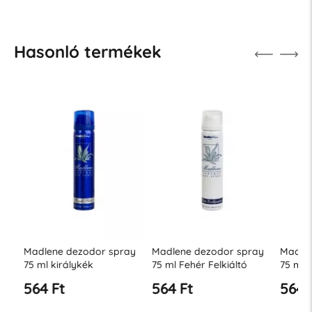
Hasonló termékek
Madlene dezodor spray
Madlene dezodor spray
Madlene
75 ml királykék
75 ml Fehér Felkiáltó
75 ml W
564 Ft
564 Ft
564 Ft