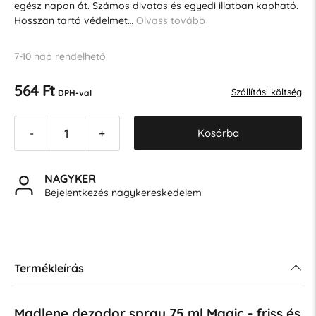
egész napon át. Számos divatos és egyedi illatban kapható.
Hosszan tartó védelmet…
Olvass tovább
7-10 nap rendelhető
564 Ft
Szállítási költség
DPH-val
Kosárba
-
+
NAGYKER
Bejelentkezés nagykereskedelem
Termékleírás
Madlene dezodor spray 75 ml Magic - friss és