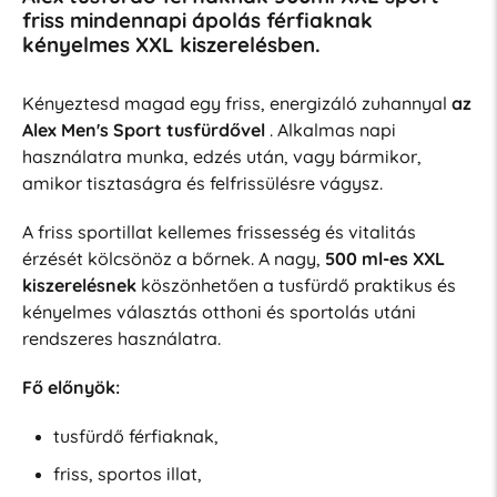
friss mindennapi ápolás férfiaknak
kényelmes XXL kiszerelésben.
Kényeztesd magad egy friss, energizáló zuhannyal
az
Alex Men's Sport tusfürdővel
. Alkalmas napi
használatra munka, edzés után, vagy bármikor,
amikor tisztaságra és felfrissülésre vágysz.
A friss sportillat kellemes frissesség és vitalitás
érzését kölcsönöz a bőrnek. A nagy,
500 ml-es XXL
kiszerelésnek
köszönhetően a tusfürdő praktikus és
kényelmes választás otthoni és sportolás utáni
rendszeres használatra.
Fő előnyök:
tusfürdő férfiaknak,
friss, sportos illat,