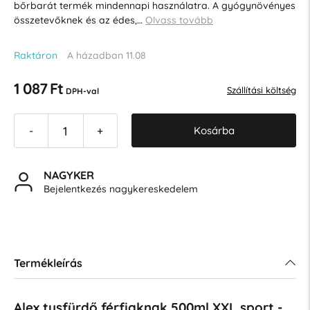
bőrbarát termék mindennapi használatra. A gyógynövényes
összetevőknek és az édes,…
Olvass tovább
Raktáron
A házadban 11.08
1 087 Ft
Szállítási költség
DPH-val
Kosárba
-
+
NAGYKER
Bejelentkezés nagykereskedelem
Termékleírás
Alex tusfürdő férfiaknak 500ml XXL sport -