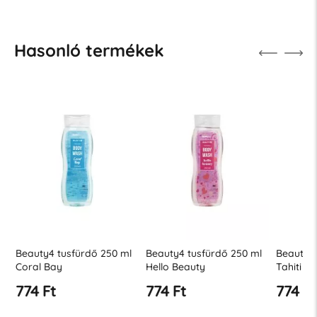
Hasonló termékek
l
Beauty4 tusfürdő 250 ml
Beauty4 tusfürdő 250 ml
Beauty4 
Coral Bay
Hello Beauty
Tahiti á
774 Ft
774 Ft
774 Ft