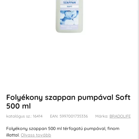
Folyékony szappan pumpával Soft
500 ml
katalógus sz.: 16414
EAN: 5997001735336
Márka:
BRADOLIFE
Folyékony szappan 500 ml térfogatú pumpával, finom
illattal.
Olvass tovább