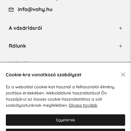
info@vohy.hu
A vásárlásról
Rólunk
Hírlevél
Cookie-kra vonatkozó szabályzat
Ez a weboldal cookie-kat használ a felhasználói élmény
Hozzájárulok a személyes adatok marketing célú kezeléséhez.
javítása érdekében. Weboldalunk használatával Ön
Személyes adatok védelmére vonatkozó szabályzat
.
hozzájárul az összes cookie használatához a süti
szabályzatunknak megfelelően.
Olvass tovább
Egyetértek