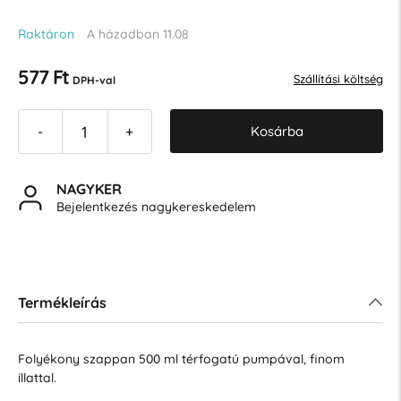
Raktáron
A házadban 11.08
577 Ft
Szállítási költség
DPH-val
Kosárba
-
+
NAGYKER
Bejelentkezés nagykereskedelem
Termékleírás
Folyékony szappan 500 ml térfogatú pumpával, finom
illattal.