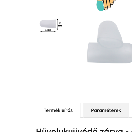
Termékleírás
Paraméterek
Hüvelykujjvédő zárva - 