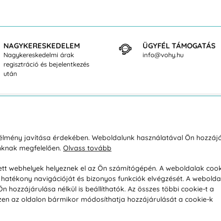
NAGYKERESKEDELEM
ÜGYFÉL TÁMOGATÁS
Nagykereskedelmi árak
info@vohy.hu
regisztráció és bejelentkezés
után
sárlásról
Rólunk
i élmény javítása érdekében. Weboldalunk használatával Ön hozzájá
unknak megfelelően.
Olvass tovább
áció / Áru visszaküldése
Kapcsolatok
ás és fizetés
Társaságról
esett webhelyek helyeznek el az Ön számítógépén. A weboldalak cook
hatékony navigációját és bizonyos funkciók elvégzését. A webolda
feltételek
Magánélet
hozzájárulása nélkül is beállíthatók. Az összes többi cookie-t a
üldési politika
Tanácsadó iroda
 Ezen az oldalon bármikor módosíthatja hozzájárulását a cookie-k