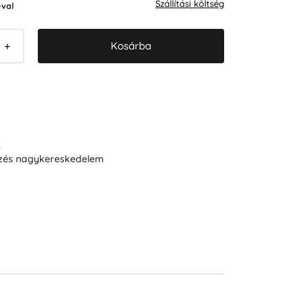
Szállítási költség
val
Kosárba
+
R
ezés nagykereskedelem