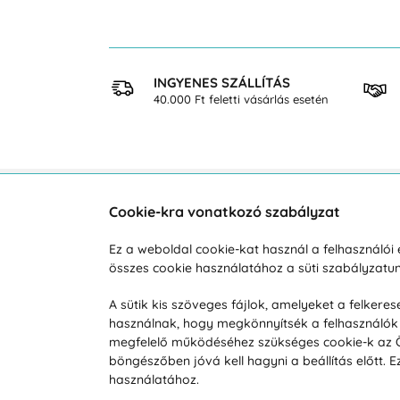
 VÁSÁRLÁS
INGYENES SZÁLLÍTÁS
osan
40.000 Ft feletti vásárlás esetén
Cookie-kra vonatkozó szabályzat
Vevőszolgálat
A vá
Ez a weboldal cookie-kat használ a felhasználó
Hétköznap 8:00-tól 16:00-ig
összes cookie használatához a süti szabályzat
Reklam
info@vohy.hu
Szállít
A sütik kis szöveges fájlok, amelyeket a felker
használnak, hogy megkönnyítsék a felhasználók 
Üzleti 
megfelelő működéséhez szükséges cookie-k az Ön 
Visszak
böngészőben jóvá kell hagyni a beállítás előtt.
Hírek
használatához.