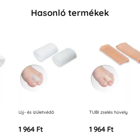
Hasonló termékek
édő
TUBI zselés hüvely
TUBI gélhüvel
1 964 Ft
1 964 Ft