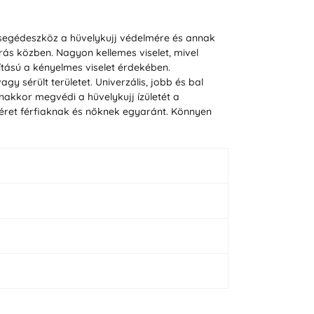
i segédeszköz a hüvelykujj védelmére és annak
rás közben. Nagyon kellemes viselet, mivel
ítású a kényelmes viselet érdekében.
 sérült területet. Univerzális, jobb és bal
akkor megvédi a hüvelykujj ízületét a
méret férfiaknak és nőknek egyaránt. Könnyen