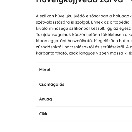
A szilikon hüvelykujjvédő elsősorban a hólyagok
szétválasztására is szolgál. Ennek az ortopédia
kiváló minőségű szilikonból készült, így az egés
Tulajdonságainak köszönhetően tökéletesen alkalm
lábon egyaránt használható. Megelőzően hat a b
zúzódásoktól, horzsolásoktól és sérülésektől. A
karbantartható, csak langyos vízben mossa ki és 
Méret
Csomagolás
Anyag
Cikk