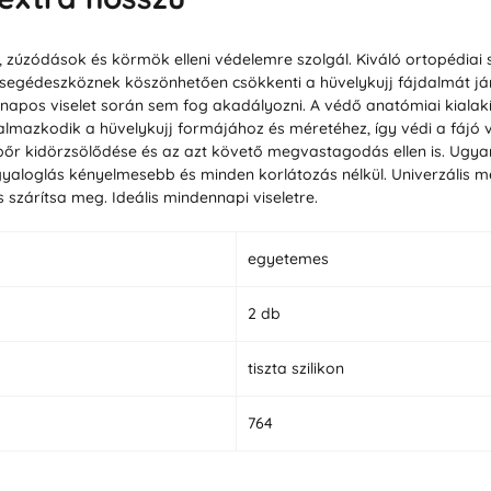
, zúzódások és körmök elleni védelemre szolgál. Kiváló ortopédia
i segédeszköznek köszönhetően csökkenti a hüvelykujj fájdalmát já
z napos viselet során sem fog akadályozni. A védő anatómiai kialak
azkodik a hüvelykujj formájához és méretéhez, így védi a fájó vagy
őr kidörzsölődése és az azt követő megvastagodás ellen is. Ugyan
 gyaloglás kényelmesebb és minden korlátozás nélkül. Univerzális 
szárítsa meg. Ideális mindennapi viseletre.
egyetemes
2 db
tiszta szilikon
764