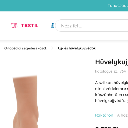
Tanácsadó
TEXTIL
HIGIÉNIA
Ortopédiai segédeszközök
Ujj- és hüvelykujjvédők
Hüvelykuj
katalógus sz.: 764
A szilikon hüvel
elleni védelemre
köszönhetően csö
hüvelykujjvédő…
Raktáron
A ház