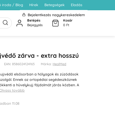
 iroda / Blog
Hírek
Betegségek
Eladás
Bejelentkezés nagykereskedelem
Belépés
Kosár
Bejegyzés
0 Ft
jvédő zárva - extra hosszú
EAN: 8586024124165
Márka:
HealMed
ykujjvédő elsősorban a hólyagok és zúzódások
 szolgál. Ennek az ortopédiai segédeszköznek
kkenti a hüvelykujj fájdalmát járás közben. A
Olvass tovább
adban 11.08