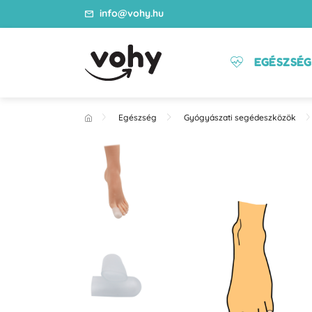
info@vohy.hu
EGÉSZSÉG
Egészség
Gyógyászati segédeszközök