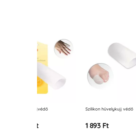
Szilikon hüvelykujj védő
Ujj- és ízületv
1 893 Ft
1 964 Ft