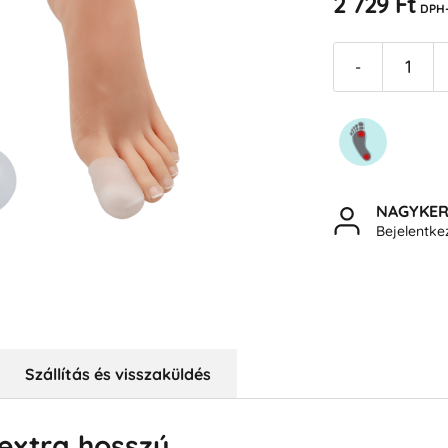
2 729 Ft
DPH-
-
NAGYKE
Bejelentk
Szállítás és visszaküldés
extra hosszú