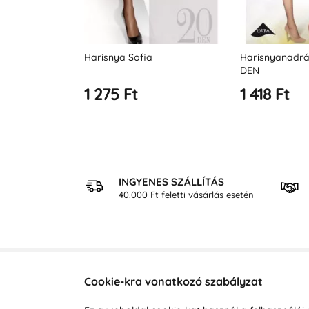
a
Harisnyanadrág Laura 10
Harisnya kén
DEN
20 DEN
1 418 Ft
1 638 Ft
 VÁSÁRLÁS
INGYENES SZÁLLÍTÁS
osan
40.000 Ft feletti vásárlás esetén
Cookie-kra vonatkozó szabályzat
Vevőszolgálat
A vá