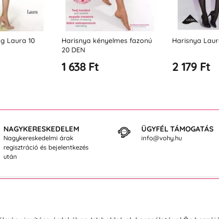
yelmes fazonú
Harisnya Laura 40 DEN
Harisnya Ros
2 179 Ft
2 179 Ft
NAGYKERESKEDELEM
ÜGYFÉL TÁMOGATÁS
Nagykereskedelmi árak
info@vohy.hu
regisztráció és bejelentkezés
után
sárlásról
Rólunk