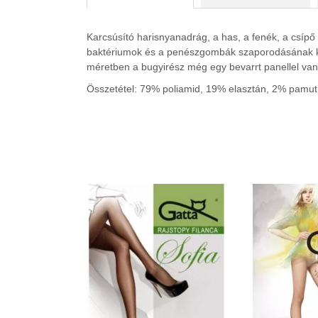
Karcsúsító harisnyanadrág, a has, a fenék, a csípő
baktériumok és a penészgombák szaporodásának ke
méretben a bugyirész még egy bevarrt panellel va
Összetétel: 79% poliamid, 19% elasztán, 2% pamut