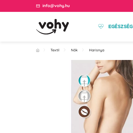
info@vohy.hu
EGÉSZSÉG
Textil
Nők
Harisnya