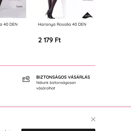
alia 40 DEN
Harisnya Fit kontroll 20
Harisnya La
2 582 Ft
2 617 Ft
BIZTONSÁGOS VÁSÁRLÁS
INGY
Nálunk biztonságosan
40.000
vásárolhat
Hírlevél