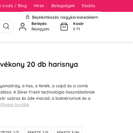
 iroda / Blog
Hírek
Betegségek
Eladás
Bejelentkezés nagykereskedelem
Belépés
Kosár
Bejegyzés
0 Ft
vékony 20 db harisnya
nyanadrág, a has, a fenék, a csípő és a comb
álása. A Silver Fresh technológia használatának
bőr száraz és üde marad, a baktériumok és a
…
Olvass tovább
ZETES 2/S
FEKETE 2/S
FEKETE 3/M