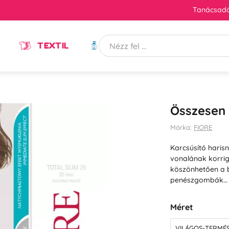
Tanácsadó
TEXTIL
HIGIÉNIA
Összesen 
Márka:
FIORE
Karcsúsító haris
vonalának korrig
köszönhetően a 
penészgombák
Méret
VILÁGOS-TERMÉS