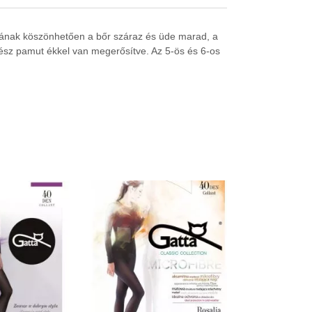
atának köszönhetően a bőr száraz és üde marad, a
rész pamut ékkel van megerősítve.
Az 5-ös és 6-os